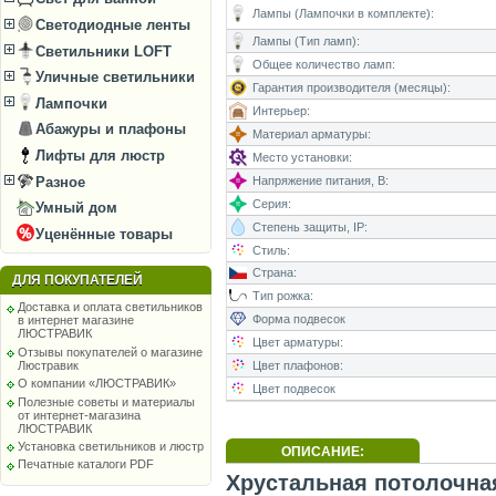
Лампы (Лампочки в комплекте):
Светодиодные ленты
Лампы (Тип ламп):
Светильники LOFT
Общее количество ламп:
Уличные светильники
Гарантия производителя (месяцы):
Лампочки
Интерьер:
Абажуры и плафоны
Материал арматуры:
Лифты для люстр
Место установки:
Разное
Напряжение питания, В:
Серия:
Умный дом
Степень защиты, IP:
Уценённые товары
Стиль:
Страна:
ДЛЯ ПОКУПАТЕЛЕЙ
Тип рожка:
Доставка и оплата светильников
Форма подвесок
в интернет магазине
ЛЮСТРАВИК
Цвет арматуры:
Отзывы покупателей о магазине
Цвет плафонов:
Люстравик
О компании «ЛЮСТРАВИК»
Цвет подвесок
Полезные советы и материалы
от интернет-магазина
ЛЮСТРАВИК
Установка светильников и люстр
ОПИСАНИЕ:
Печатные каталоги PDF
Хрустальная потолочная