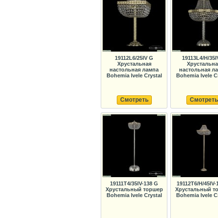
19112L6/25IV G
19113L4/H/35I
Хрустальная
Хрустальна
настольная лампа
настольная л
Bohemia Ivele Crystal
Bohemia Ivele C
Смотреть
Смотреть
19111T4/35IV-138 G
19112T6/H/45IV-
Хрустальный торшер
Хрустальный т
Bohemia Ivele Crystal
Bohemia Ivele C