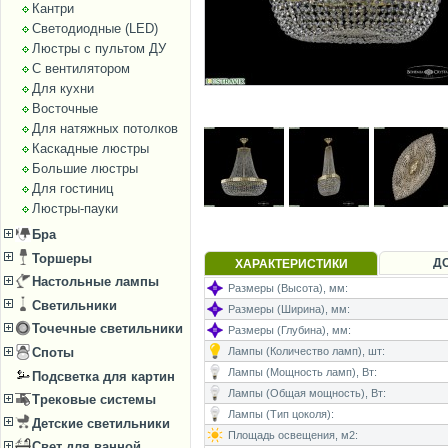
Кантри
Светодиодные (LED)
Люстры с пультом ДУ
С вентилятором
Для кухни
Восточные
Для натяжных потолков
Каскадные люстры
Большие люстры
Для гостиниц
Люстры-пауки
Бра
Торшеры
Д
ХАРАКТЕРИСТИКИ
Настольные лампы
Размеры (Высота), мм:
Светильники
Размеры (Ширина), мм:
Точечные светильники
Размеры (Глубина), мм:
Лампы (Количество ламп), шт:
Споты
Лампы (Мощность ламп), Вт:
Подсветка для картин
Лампы (Общая мощность), Вт:
Трековые системы
Лампы (Тип цоколя):
Детские светильники
Площадь освещения, м2:
Свет для ванной