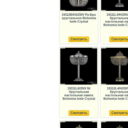
19112B/H2/25IV Pa Бра
19111L4/H/25IV
хрустальное Bohemia
Хрустальна
Ivele Crystal
настольная л
Bohemia Ivele C
Смотреть
Смотреть
19111L6/25IV Ni
19112L4/H/25I
Хрустальная
Хрустальна
настольная лампа
настольная л
Bohemia Ivele Crystal
Bohemia Ivele C
Смотреть
Смотреть