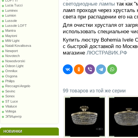
LOFT IT
светодиодные лампы
так как 
Lucia Tucci
ламп проходя через хрусталь 
Luminex
света при распадении его на с
Lumion
Lussole
Для очистки хрусталя от заг
Lussole LOFT
использовать специальное чи
Mantra
Maytoni
Купить люстру Bohemia Ivele C
MW-Light
с быстрой доставкой по Москв
Natali Kovaltseva
Newport
магазине
ЛЮСТРАВИК.РФ
Novotech
Nowodvorski
Odeon Light
Omnilux
Osgona
Philips
Reccagni Angelo
99 товаров из той же серии
Sevinc
Sonex
ST Luce
Vitaluce
Voltega
ЭПИцентр
НОВИНКИ