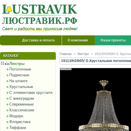
Доставка и оплата
О компании
Наши проекты
Главная
>
Люстры
>
19113/H2/60IV G Хрустал
КАТАЛОГ
19113/H2/60IV G Хрустальная потолочна
Люстры
Потолочные
Подвесные
На штанге
Хрустальные
С элементами хрусталя
С виноградом
Современные
Классические
Модерн
Флористика
Тиффани