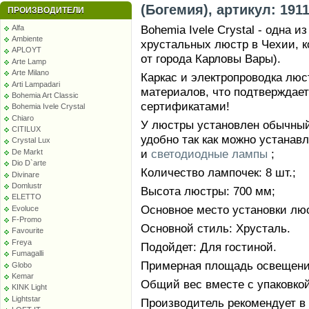
(Богемия), артикул: 191
ПРОИЗВОДИТЕЛИ
Bohemia Ivele Crystal - одна 
Alfa
Ambiente
хрустальных люстр в Чехии, к
APLOYT
от города Карловы Вары).
Arte Lamp
Arte Milano
Каркас и электропроводка лю
Arti Lampadari
материалов, что подтверждае
Bohemia Art Classic
сертификатами!
Bohemia Ivele Crystal
Chiaro
У люстры установлен обычный 
CITILUX
удобно так как можно устанав
Crystal Lux
и
светодиодные лампы
;
De Markt
Dio D`arte
Количество лампочек: 8 шт.;
Divinare
Domlustr
Высота люстры: 700 мм;
ELETTO
Основное место установки люс
Evoluce
F-Promo
Основной стиль: Хрусталь.
Favourite
Freya
Подойдет: Для гостиной.
Fumagalli
Примерная площадь освещения
Globo
Kemar
Общий вес вместе с упаковкой:
KINK Light
Lightstar
Производитель рекомендует в