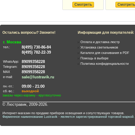
Смотреть
Смотреть
Остались вопросы? Звоните!
Информация для покупателей:
г. Москва
Оплата и доставка люстр
8(495) 730-86-84
тел.:
Установка светильников
8(495) 782-22-39
Каталоги для скачивания в PDF
Помощь в выборе
89099358228
WhatsApp:
Политика конфиденциальности
89099358228
Telegram:
89099358228
MAX
sale@lustravik.ru
e-mail:
09:00 - 21:00
пн.-пт.:
сб.-вс.:
выходной
заказы через корзину - круглосуточно
© Люстравик, 2009-2026.
Интернет-магазин по продаже приборов освещения и сопутствующих товаров.
Фирменное наименование Lustravik - является зарегистрированной торговой маркой.