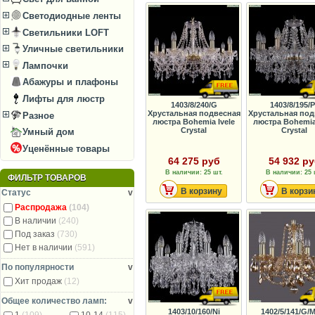
Светодиодные ленты
Светильники LOFT
Уличные светильники
Лампочки
Абажуры и плафоны
Лифты для люстр
1403/8/240/G
1403/8/195/
Хрустальная подвесная
Хрустальная под
Разное
люстра Bohemia Ivele
люстра Bohemia 
Crystal
Crystal
Умный дом
Уценённые товары
64 275 руб
54 932 р
В наличии: 25 шт.
В наличии: 25 
ФИЛЬТР ТОВАРОВ
В корзину
В корзи
Статус
v
Распродажа
(104)
В наличии
(240)
Под заказ
(730)
Нет в наличии
(591)
По популярности
v
Хит продаж
(12)
Общее количество ламп:
v
1403/10/160/Ni
1402/5/141/G/