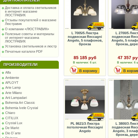
ДЛЯ ПОКУПАТЕЛЕЙ
Доставка и оплата светильников
в интернет магазине
ЛЮСТРАВИК
Отзывы покупателей о магазине
Люстравик
О компании «ЛЮСТРАВИК»
L 7005/5 Люстра
L 2700/5 Люс
Полезные советы и материалы
подвесная Reccagni
подвесная Rec
от интернет-магазина
Angelo, 5 плафонов,
Angelo, 5 плаф
ЛЮСТРАВИК
бронза
бронза, дер
Установка светильников и люстр
Печатные каталоги PDF
85 185 руб
47 357 р
В наличии: 6 шт.
В наличии: 6 ш
ПРОИЗВОДИТЕЛИ
В корзину
В корзи
Alfa
Ambiente
APLOYT
Arte Lamp
Arte Milano
Arti Lampadari
Bohemia Art Classic
Bohemia Ivele Crystal
Chiaro
CITILUX
Crystal Lux
PL 8621/3 Люстра
L 3800/3 Люс
потолочная Reccagni
подвесная Rec
De Markt
Angelo
Angelo, 3 плаф
Dio D`arte
бронза, дер