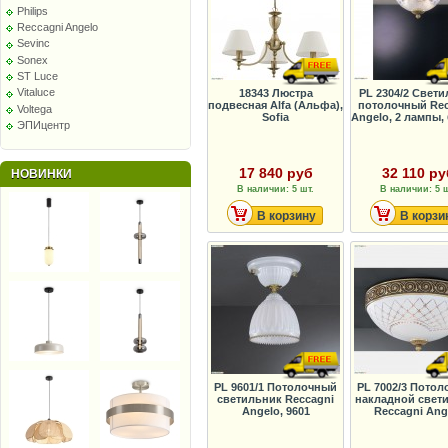
Philips
Reccagni Angelo
Sevinc
Sonex
ST Luce
Vitaluce
18343 Люстра
PL 2304/2 Свет
подвесная Alfa (Альфа),
потолочный Rec
Voltega
Sofia
Angelo, 2 лампы,
ЭПИцентр
17 840 руб
32 110 ру
НОВИНКИ
В наличии: 5 шт.
В наличии: 5 ш
В корзину
В корзи
PL 9601/1 Потолочный
PL 7002/3 Пото
светильник Reccagni
накладной свет
Angelo, 9601
Reccagni Ang