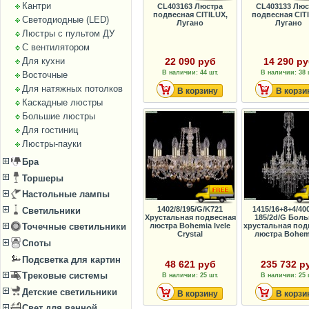
Кантри
CL403163 Люстра
CL403133 Люс
подвесная CITILUX,
подвесная CIT
Светодиодные (LED)
Лугано
Лугано
Люстры с пультом ДУ
С вентилятором
Для кухни
22 090 руб
14 290 р
В наличии: 44 шт.
В наличии: 38 
Восточные
Для натяжных потолков
В корзину
В корзи
Каскадные люстры
Большие люстры
Для гостиниц
Люстры-пауки
Бра
Торшеры
Настольные лампы
1402/8/195/G/K721
1415/16+8+4/40
Светильники
Хрустальная подвесная
185/2d/G Бол
люстра Bohemia Ivele
хрустальная под
Точечные светильники
Crystal
люстра Bohemi
Споты
Подсветка для картин
48 621 руб
235 732 р
Трековые системы
В наличии: 25 шт.
В наличии: 25 
Детские светильники
В корзину
В корзи
Свет для ванной