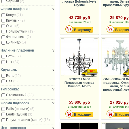
Черный
(2)
люстра Bohemia Ivele
ламп, белы
Crystal
прозрачный хру
Форма плафона:
v
Конус
(21)
42 739 руб
25 870 р
Круглый
(2)
В наличии: 25 шт.
В наличии: 20 
Овал
(5)
В корзину
В корзи
Полукруглый
(19)
Флористика
(2)
Цилиндр
(5)
Наличие плафонов
v
Есть
(37)
Нет
(24)
Хрусталь
v
Есть
(29)
8030/02 LM-30
OML-30807-06 Л
Нет
(5)
Подвесная люстра
подвесная Omni
Divinare, Molto
ламп, белы
Тип рожка:
v
прозрачный хру
Стеклянный
(23)
55 690 руб
27 920 р
Форма подвесок
v
В наличии: 15 шт.
В наличии: 14 
Balls (шарики)
(5)
Leafs (дубки)
(3)
В корзину
В корзи
По умолчанию (капли)
(15)
Цвет подвесок
v