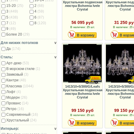
1
(109)
10-14
(115)
Хрустальная подвесная
Хрустальная под
15-20
(25)
2
(68)
люстра Bohemia Ivele
люстра Bohemia 
Crystal
Crystal
3
(449)
4
(59)
5
(438)
6
(87)
56 095 руб
31 250 р
7
(12)
8
(120)
В наличии: 25 шт.
В наличии: 25 
9
(49)
Более 20
(29)
В корзину
В корзи
Для низких потолков
v
Да
(174)
Стиль:
v
Арт-деко
(53)
В морском стиле
(1)
Замковый
(3)
Кантри
(48)
Классика
(1044)
1413/10+5/300/G/Leafs
1413/10+5/300/G
Хрустальная подвесная
Хрустальная под
Лофт
(4)
люстра Bohemia Ivele
люстра Bohemia 
Модерн
(26)
Crystal
Crystal
Прованс
(14)
Ретро
(16)
99 150 руб
99 150 р
Современный
(16)
В наличии: 25 шт.
В наличии: 25 
Хрустальный
(24)
В корзину
В корзи
Интерьер:
v