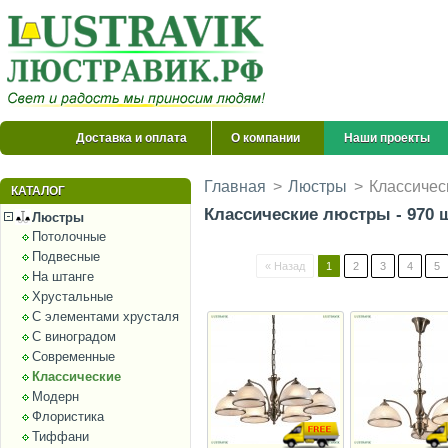
Доставка и оплата
О компании
Наши проекты
Главная
>
Люстры
>
Классичес
КАТАЛОГ
Классические люстры - 970 ш
Люстры
Потолочные
Подвесные
« Назад
1
2
3
4
5
На штанге
Хрустальные
С элементами хрусталя
С виноградом
Современные
Классические
Модерн
Флористика
Тиффани