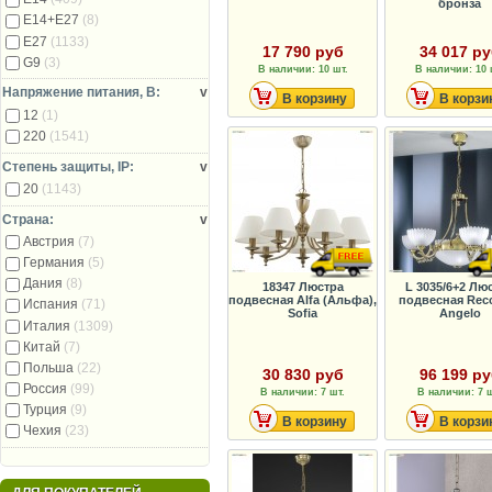
бронза
E14+E27
(8)
E27
(1133)
17 790 руб
34 017 р
G9
(3)
В наличии: 10 шт.
В наличии: 10 
Напряжение питания, В:
v
В корзину
В корзи
12
(1)
220
(1541)
Степень защиты, IP:
v
20
(1143)
Страна:
v
Австрия
(7)
Германия
(5)
Дания
(8)
18347 Люстра
L 3035/6+2 Лю
подвесная Alfa (Альфа),
подвесная Rec
Испания
(71)
Sofia
Angelo
Италия
(1309)
Китай
(7)
Польша
(22)
30 830 руб
96 199 р
Россия
(99)
В наличии: 7 шт.
В наличии: 7 ш
Турция
(9)
В корзину
В корзи
Чехия
(23)