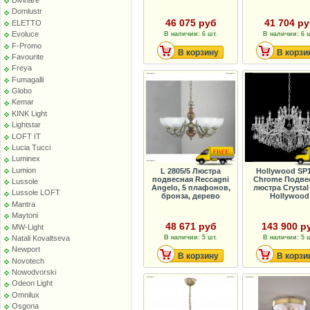
Divinare
Domlustr
46 075 руб
41 704 р
ELETTO
Evoluce
В наличии: 6 шт.
В наличии: 6 ш
F-Promo
В корзину
В корзи
Favourite
Freya
Fumagalli
Globo
Kemar
KINK Light
Lightstar
LOFT IT
Lucia Tucci
Luminex
Lumion
L 2805/5 Люстра
Hollywood SP
подвесная Reccagni
Chrome Подве
Lussole
Angelo, 5 плафонов,
люстра Crystal
Lussole LOFT
бронза, дерево
Hollywood
Mantra
Maytoni
48 671 руб
143 900 р
MW-Light
Natali Kovaltseva
В наличии: 5 шт.
В наличии: 5 ш
Newport
В корзину
В корзи
Novotech
Nowodvorski
Odeon Light
Omnilux
Osgona