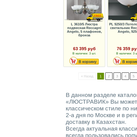
L 3610/5 Люстра
PL 9250/3 Пото
подвесная Reccagni
светильник Rec
Angelo, 5 плафонов,
Angelo, 925
бронза
63 395 руб
76 359 р
В наличии: 3 шт.
В наличии: 3 ш
В корзину
В корзи
« Назад
1
2
3
4
5
В данном разделе катало
«ЛЮСТРАВИК» Вы можете 
классическом стиле по ни
2-а дня по Москве и в ре
доставку в Казахстан.
Всегда актуальная класс
всегда пользовались поп