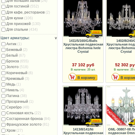
Для больших залов
(24)
Для гостиной
(552)
Для кафе, ресторанов
(2)
Для кухни
(106)
Для прихожей
(130)
Для спальни
(434)
Цвет арматуры:
v
1411/5/160/G/Balls
1402/8/240/
Антик
(1)
Хрустальная подвесная
Хрустальная под
люстра Bohemia Ivele
люстра Bohemia 
Бежевый
(2)
Crystal
Crystal
Белый
(67)
Бронза
(655)
37 102 руб
52 302 р
Золото
(518)
В наличии: 25 шт.
В наличии: 25 
Коричневый
(6)
В корзину
В корзи
Кремовый
(3)
Медь
(1)
Никель
(4)
Патина
(38)
Прозрачный
(1)
Серебро
(48)
Слоновая кость
(22)
Состаренная бронза
(84)
Французское золото
(81)
1413/8/141/Ni
OML-30807-08 Л
Хром
(27)
Хрустальная подвесная
подвесная Omni