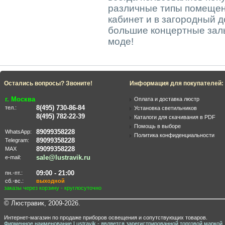
различные типы помещени
кабинет и в загородный д
большие концертные залы
моде!
Остались вопросы? Звоните!
Информация для покупателей:
г. Москва
Оплата и доставка люстр
8(495) 730-86-84
тел.:
Установка светильников
8(495) 782-22-39
Каталоги для скачивания в PDF
Помощь в выборе
89099358228
WhatsApp:
Политика конфиденциальности
89099358228
Telegram:
89099358228
MAX
sale@lustravik.ru
e-mail:
09:00 - 21:00
пн.-пт.:
сб.-вс.:
выходной
заказы через корзину - круглосуточно
© Люстравик, 2009-2026.
Интернет-магазин по продаже приборов освещения и сопутствующих товаров.
Фирменное наименование Lustravik - является зарегистрированной торговой маркой.