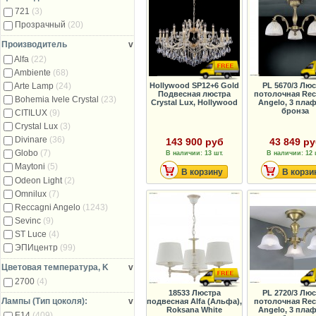
721
(3)
Прозрачный
(20)
Производитель
v
Alfa
(22)
Ambiente
(68)
Arte Lamp
(24)
Hollywood SP12+6 Gold
PL 5670/3 Люс
Подвесная люстра
потолочная Rec
Bohemia Ivele Crystal
(23)
Crystal Lux, Hollywood
Angelo, 3 плаф
бронза
CITILUX
(9)
Crystal Lux
(3)
Divinare
(36)
143 900 руб
43 849 р
Globo
(7)
В наличии: 13 шт.
В наличии: 12 
Maytoni
(5)
В корзину
В корзи
Odeon Light
(2)
Omnilux
(7)
Reccagni Angelo
(1243)
Sevinc
(9)
ST Luce
(4)
ЭПИцентр
(99)
Цветовая температура, K
v
2700
(4)
18533 Люстра
PL 2720/3 Люс
Лампы (Тип цоколя):
v
подвесная Alfa (Альфа),
потолочная Rec
Roksana White
Angelo, 3 плаф
E14
(409)