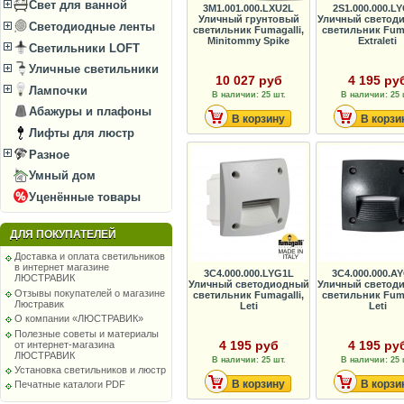
Свет для ванной
3M1.001.000.LXU2L
2S1.000.000.L
Уличный грунтовый
Уличный светод
Светодиодные ленты
светильник Fumagalli,
светильник Fuma
Minitommy Spike
Extraleti
Светильники LOFT
Уличные светильники
10 027 руб
4 195 ру
Лампочки
В наличии: 25 шт.
В наличии: 25 
Абажуры и плафоны
В корзину
В корзи
Лифты для люстр
Разное
Умный дом
Уценённые товары
ДЛЯ ПОКУПАТЕЛЕЙ
Доставка и оплата светильников
в интернет магазине
3C4.000.000.LYG1L
3C4.000.000.A
ЛЮСТРАВИК
Уличный светодиодный
Уличный светод
Отзывы покупателей о магазине
светильник Fumagalli,
светильник Fuma
Люстравик
Leti
Leti
О компании «ЛЮСТРАВИК»
Полезные советы и материалы
4 195 руб
4 195 ру
от интернет-магазина
ЛЮСТРАВИК
В наличии: 25 шт.
В наличии: 25 
Установка светильников и люстр
В корзину
В корзи
Печатные каталоги PDF