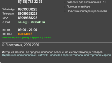
8(495) 782-22-39
Каталоги для скачивания в PDF
Помощь в выборе
89099358228
WhatsApp:
Политика конфиденциальности
89099358228
Telegram:
89099358228
MAX
sale@lustravik.ru
e-mail:
09:00 - 21:00
пн.-пт.:
сб.-вс.:
выходной
заказы через корзину - круглосуточно
© Люстравик, 2009-2026.
Интернет-магазин по продаже приборов освещения и сопутствующих товаров.
Фирменное наименование Lustravik - является зарегистрированной торговой маркой.