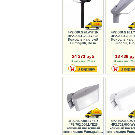
4P2.000.G20.AYF1R
4P2.000.G10.L
4P2.000.G20.AYE28
4P2.000.G10.L
Консоль на столб
Консоль на с
Fumagalli, Rosa
Fumagalli, Gio
24 373 руб
13 438 р
В наличии: 25 шт.
В наличии: 25 
В корзину
В корзи
4P2.702.000.LYF1R
4P2.702.000.W
4P2.702.000.LYE28
4P2.702.000.W
Уличный настенный
Уличный наст
светильник Fumagalli,...
светильник Fumaga