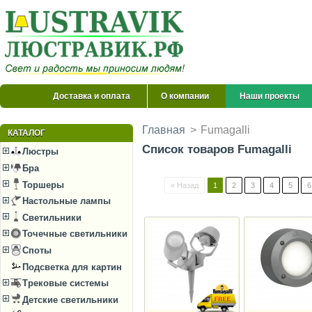
Доставка и оплата
О компании
Наши проекты
Главная
>
Fumagalli
КАТАЛОГ
Список товаров Fumagalli
Люстры
Бра
Торшеры
« Назад
1
2
3
4
5
6
Настольные лампы
Светильники
Точечные светильники
Споты
Подсветка для картин
Трековые системы
Детские светильники