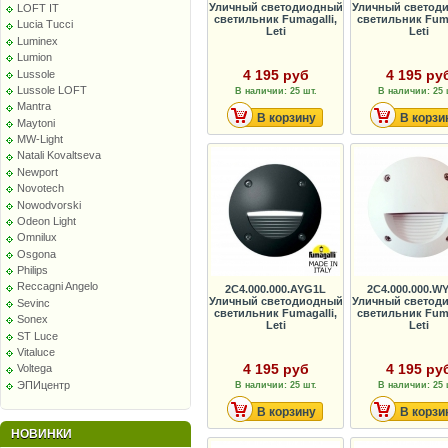
Уличный светодиодный
Уличный светод
LOFT IT
светильник Fumagalli,
светильник Fuma
Lucia Tucci
Leti
Leti
Luminex
Lumion
4 195 руб
4 195 ру
Lussole
Lussole LOFT
В наличии: 25 шт.
В наличии: 25 
Mantra
В корзину
В корзи
Maytoni
MW-Light
Natali Kovaltseva
Newport
Novotech
Nowodvorski
Odeon Light
Omnilux
Osgona
Philips
Reccagni Angelo
2C4.000.000.AYG1L
2C4.000.000.W
Уличный светодиодный
Уличный светод
Sevinc
светильник Fumagalli,
светильник Fuma
Sonex
Leti
Leti
ST Luce
Vitaluce
4 195 руб
4 195 ру
Voltega
ЭПИцентр
В наличии: 25 шт.
В наличии: 25 
В корзину
В корзи
НОВИНКИ