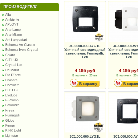
ПРОИЗВОДИТЕЛИ
Alfa
Ambiente
APLOYT
Arte Lamp
Arte Milano
Arti Lampadari
Bohemia Art Classic
3C3.000.000.AYG1L
3C3.000.000.W
Уличный светодиодный
Уличный светод
Bohemia Ivele Crystal
светильник Fumagalli,
светильник Fuma
Chiaro
Leti
Leti
CITILUX
Crystal Lux
De Markt
4 195 руб
4 195 ру
Dio D`arte
В наличии: 25 шт.
В наличии: 25 
Divinare
В корзину
В корзи
Domlustr
ELETTO
Evoluce
F-Promo
Favourite
Freya
Fumagalli
Globo
Kemar
KINK Light
Lightstar
3C1.000.000.LYG1L
3C1.000.000.A