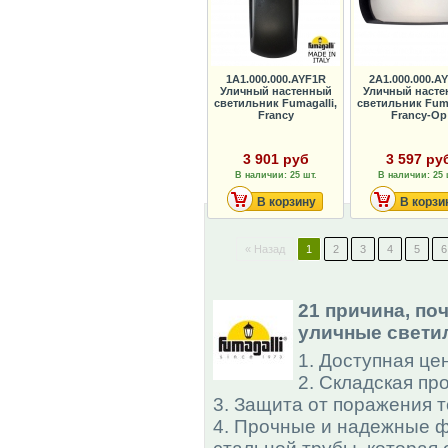
1A1.000.000.AYF1R
2A1.000.000.A
Уличный настенный
Уличный наст
светильник Fumagalli,
светильник Fuma
Francy
Francy-Оp
3 901 руб
3 597 ру
В наличии: 25 шт.
В наличии: 25 
В корзину
В корзи
« Назад
1
2
3
4
5
6
21 причинa, по
уличные светил
1. Доступная це
2. Складская пр
3. Защита от поражения т
4. Прочные и надежные 