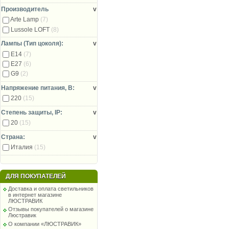
Производитель
v
Arte Lamp
(7)
Lussole LOFT
(8)
Лампы (Тип цоколя):
v
E14
(7)
E27
(6)
G9
(2)
Напряжение питания, В:
v
220
(15)
Степень защиты, IP:
v
20
(15)
Страна:
v
Италия
(15)
ДЛЯ ПОКУПАТЕЛЕЙ
Доставка и оплата светильников
в интернет магазине
ЛЮСТРАВИК
Отзывы покупателей о магазине
Люстравик
О компании «ЛЮСТРАВИК»