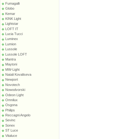
Fumagalli
Globo
Kemar
KINK Light
Lightstar
LOFT IT
Lucia Tucci
Luminex
Lumion
Lussole
Lussole LOFT
Mantra
Maytoni
MW-Light
Natali Kovaltseva
Newport
Novotech
Nowodvorski
Odeon Light
Omnilux
Osgona
Philips
Reccagni Angelo
Sevinc
Sonex
ST Luce
Vitaluce