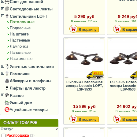
Свет для ванной
Светодиодные ленты
Светильники LOFT
5 290 руб
9 249 ру
Потолочные
В наличии: 315 шт.
В наличии: 100 
Подвесные
В корзину
В корзи
На штанге
Настенные
Лампочки
Напольные
Настольные
Уличные светильники
Лампочки
Абажуры и плафоны
LSP-9534 Потолочная
LSP-9535 Потол
люстра Lussole LOFT,
люстра Lussole
Лифты для люстр
LSP-9533
LSP-9533
Разное
Умный дом
15 896 руб
24 602 р
Уценённые товары
В наличии: 32 шт.
В наличии: 27 
В корзину
В корзи
ФИЛЬТР ТОВАРОВ
Статус
v
Распродажа
(3)