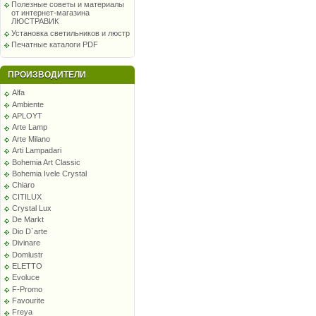
Полезные советы и материалы
от интернет-магазина
ЛЮСТРАВИК
Установка светильников и люстр
Печатные каталоги PDF
ПРОИЗВОДИТЕЛИ
Alfa
Ambiente
APLOYT
Arte Lamp
Arte Milano
Arti Lampadari
Bohemia Art Classic
Bohemia Ivele Crystal
Chiaro
CITILUX
Crystal Lux
De Markt
Dio D`arte
Divinare
Domlustr
ELETTO
Evoluce
F-Promo
Favourite
Freya