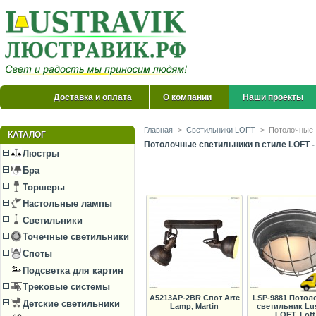
Доставка и оплата
О компании
Наши проекты
Главная
>
Светильники LOFT
>
Потолочные
КАТАЛОГ
Потолочные светильники в стиле LOFT - 
Люстры
Бра
Торшеры
Настольные лампы
Светильники
Точечные светильники
Споты
Подсветка для картин
Трековые системы
A5213AP-2BR Спот Arte
LSP-9881 Потол
Детские светильники
Lamp, Martin
светильник Lu
LOFT, Loft