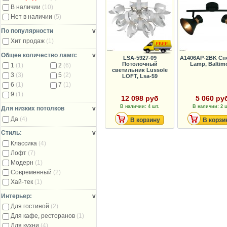
В наличии
(10)
Нет в наличии
(5)
По популярности
v
Хит продаж
(1)
Общее количество ламп:
v
LSA-5927-09
A1406AP-2BK Спо
Потолочный
Lamp, Baltim
1
(1)
2
(6)
светильник Lussole
3
(3)
5
(2)
LOFT, Lsa-59
6
(1)
7
(1)
9
(1)
12 098 руб
5 060 ру
В наличии: 4 шт.
В наличии: 2 ш
Для низких потолков
v
Да
(4)
В корзину
В корзи
Стиль:
v
Классика
(4)
Лофт
(7)
Модерн
(1)
Современный
(2)
Хай-тек
(1)
Интерьер:
v
Для гостиной
(2)
Для кафе, ресторанов
(1)
Для кухни
(4)