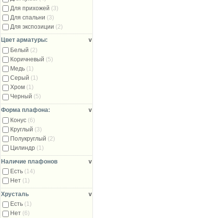
Для прихожей
(3)
Для спальни
(3)
Для экспозиции
(2)
Цвет арматуры:
v
Белый
(2)
Коричневый
(5)
Медь
(1)
Серый
(1)
Хром
(1)
Черный
(5)
Форма плафона:
v
Конус
(6)
Круглый
(3)
Полукруглый
(2)
Цилиндр
(1)
Наличие плафонов
v
Есть
(14)
Нет
(1)
Хрусталь
v
Есть
(1)
Нет
(6)