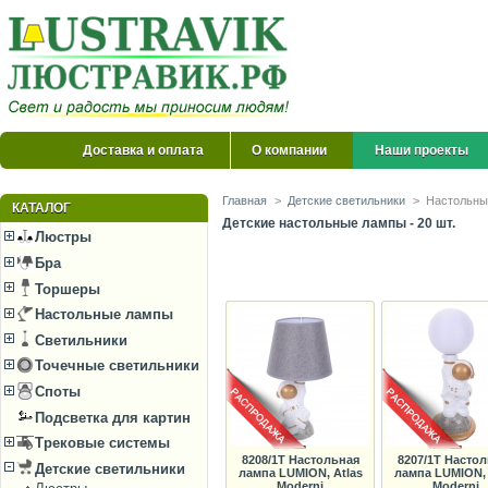
Доставка и оплата
О компании
Наши проекты
Главная
>
Детские светильники
>
Настольны
КАТАЛОГ
Детские настольные лампы - 20 шт.
Люстры
Бра
Торшеры
Настольные лампы
Светильники
Точечные светильники
Споты
Подсветка для картин
Трековые системы
8208/1T Настольная
8207/1T Насто
Детские светильники
лампа LUMION, Atlas
лампа LUMION, 
Moderni
Moderni