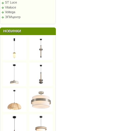
ST Luce
Vitaluce
Voltega
ЭПИцентр
НОВИНКИ