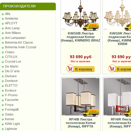
ПРОИЗВОДИТЕЛИ
Alfa
Ambiente
APLOYT
Arte Lamp
Arte Milano
KW/10/B Люстра
KW/10/K Люс
подвесная Kemar
подвесная Ke
Arti Lampadari
(Кемар), KWINERO BRAZ
(Кемар), KWI
Bohemia Art Classic
KREM
Bohemia Ivele Crystal
Chiaro
93 690 руб
93 690 р
CITILUX
Crystal Lux
Нет в наличии
Нет в наличи
De Markt
В корзину
В корзи
Dio D`arte
Divinare
Domlustr
ELETTO
Evoluce
F-Promo
Favourite
Freya
Fumagalli
Globo
Kemar
RF/4/B Люстра
RF/4/R Люст
потолочная Kemar
потолочная K
KINK Light
(Кемар), RIFFTA
(Кемар), RIF
Lightstar