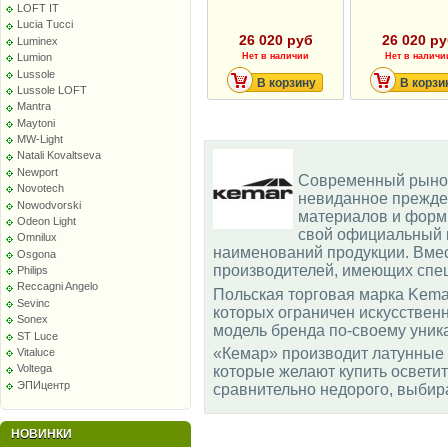
LOFT IT
Lucia Tucci
26 020 руб
26 020 р
Luminex
Lumion
Нет в наличии
Нет в наличи
Lussole
В корзину
В корзи
Lussole LOFT
Mantra
Maytoni
MW-Light
Natali Kovaltseva
Newport
Современный рынок
Novotech
невиданное прежде 
Nowodvorski
материалов и форм
Odeon Light
свой официальный к
Omnilux
наименований продукции. Вмес
Osgona
производителей, имеющих спе
Philips
Reccagni Angelo
Польская торговая марка Kemar
Sevinc
которых ограничен искусственн
Sonex
модель бренда по-своему уник
ST Luce
«Кемар» производит латунные 
Vitaluce
Voltega
которые желают купить освети
ЭПИцентр
сравнительно недорого, выбира
НОВИНКИ