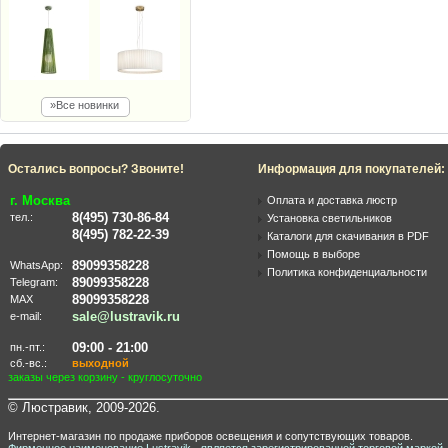
»Все новинки
Остались вопросы? Звоните!
Информация для покупателей:
г. Москва
Оплата и доставка люстр
8(495) 730-86-84
тел.:
Установка светильников
8(495) 782-22-39
Каталоги для скачивания в PDF
Помощь в выборе
89099358228
WhatsApp:
Политика конфиденциальности
89099358228
Telegram:
89099358228
MAX
sale@lustravik.ru
e-mail:
09:00 - 21:00
пн.-пт.:
сб.-вс.:
выходной
заказы через корзину - круглосуточно
© Люстравик, 2009-2026.
Интернет-магазин по продаже приборов освещения и сопутствующих товаров.