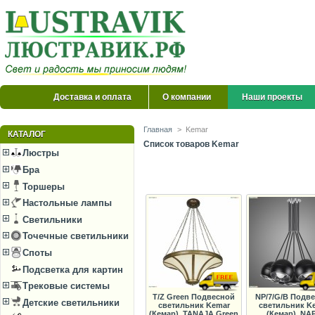
Доставка и оплата
О компании
Наши проекты
Главная
>
Kemar
КАТАЛОГ
Список товаров Kemar
Люстры
Бра
Торшеры
Настольные лампы
Светильники
Точечные светильники
Споты
Подсветка для картин
Трековые системы
T/Z Green Подвесной
NP/7/G/B Подв
Детские светильники
светильник Kemar
светильник K
(Кемар), TANAJA Green
(Кемар), NA