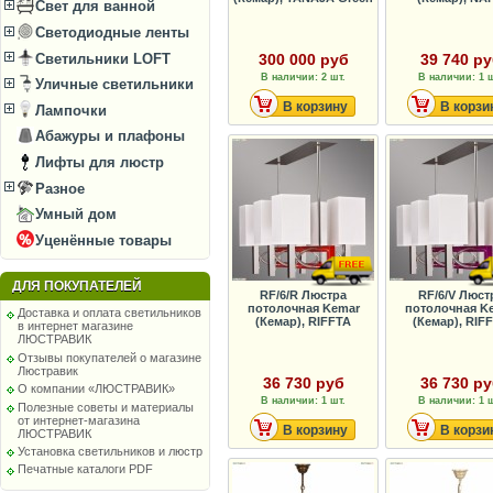
Свет для ванной
Светодиодные ленты
Светильники LOFT
300 000 руб
39 740 р
В наличии: 2 шт.
В наличии: 1 ш
Уличные светильники
В корзину
В корзи
Лампочки
Абажуры и плафоны
Лифты для люстр
Разное
Умный дом
Уценённые товары
ДЛЯ ПОКУПАТЕЛЕЙ
RF/6/R Люстра
RF/6/V Люст
потолочная Kemar
потолочная K
Доставка и оплата светильников
(Кемар), RIFFTA
(Кемар), RIF
в интернет магазине
ЛЮСТРАВИК
Отзывы покупателей о магазине
Люстравик
36 730 руб
36 730 р
О компании «ЛЮСТРАВИК»
В наличии: 1 шт.
В наличии: 1 ш
Полезные советы и материалы
от интернет-магазина
В корзину
В корзи
ЛЮСТРАВИК
Установка светильников и люстр
Печатные каталоги PDF