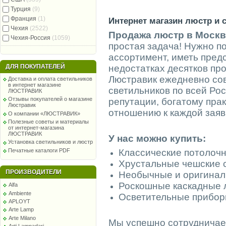
Турция
(9)
Франция
(1)
Интернет магазин люстр и 
Чехия
(2522)
Продажа люстр в Москв
Чехия-Россия
(1059)
простая задача! Нужно 
ассортимент, иметь пред
ДЛЯ ПОКУПАТЕЛЕЙ
недостатках десятков пр
Люстравик ежедневно со
Доставка и оплата светильников
в интернет магазине
светильников по всей Ро
ЛЮСТРАВИК
Отзывы покупателей о магазине
репутации, богатому пра
Люстравик
отношению к каждой заяв
О компании «ЛЮСТРАВИК»
Полезные советы и материалы
от интернет-магазина
ЛЮСТРАВИК
У нас можно купить:
Установка светильников и люстр
Печатные каталоги PDF
Классические потолоч
Хрустальные чешские 
ПРОИЗВОДИТЕЛИ
Необычные и оригинал
Роскошные каскадные 
Alfa
Ambiente
Осветительные прибор
APLOYT
Arte Lamp
Arte Milano
Мы успешно сотрудничае