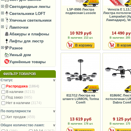
Светодиодные ленты
LSP-8986 Люстра
Venezia E 1.13.
подвесная Lussole
Люстра потолочн
Светильники LOFT
Lampadari (А
Лампадари), Ve
Уличные светильники
Лампочки
10 929 руб
14 490 р
Абажуры и плафоны
В наличии: 213 шт.
В наличии: 205 
Лифты для люстр
В корзину
В корзи
Разное
Умный дом
Уценённые товары
ФИЛЬТР ТОВАРОВ
Статус
v
Распродажа
(1864)
В наличии
(8213)
8117/12 Люстра на
8186/6C Люс
Под заказ
(985)
штанге LUMION, Torina
потолочная LU
Comfi
Dabra Comf
Нет в наличии
(3174)
По популярности
v
Хит продаж
(459)
13 619 руб
9 125 ру
В наличии: 178 шт.
В наличии: 175 
Общее количество ламп:
v