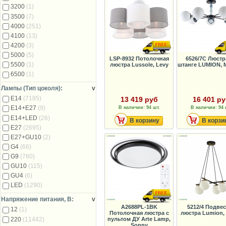
3200
(1)
3500
(7)
4000
(251)
4100
(13)
4200
(3)
5000
(5)
LSP-8932 Потолочная
6526/7C Люстр
5500
(1)
люстра Lussole, Levy
штанге LUMION, 
6500
(1)
Лампы (Тип цоколя):
v
E14
(7185)
13 419 руб
16 401 р
E14+E27
(9)
В наличии: 94 шт.
В наличии: 94 
E14+LED
(26)
В корзину
В корзи
E27
(2695)
E27+GU10
(2)
G4
(66)
G9
(780)
GU10
(115)
GU4
(6)
LED
(1290)
Напряжение питания, В:
v
A2688PL-1BK
5212/4 Подве
12
(1)
Потолочная люстра с
люстра Lumion,
220
(11442)
пультом ДУ Arte Lamp,
Sonny