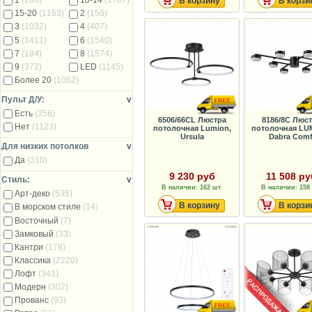
1
(286)
10-14
(1767)
В корзину
В корзи
15-20
(1163)
2
(156)
3
(1032)
4
(407)
5
(1411)
6
(1540)
7
(184)
8
(1574)
9
(372)
LED
(1145)
Более 20
(1062)
Пульт Д/У:
v
Есть
(356)
6506/66CL Люстра
8186/8C Люс
Нет
(1123)
потолочная Lumion,
потолочная LU
Ursula
Dabra Comf
Для низких потолков
v
Да
(310)
9 230 руб
11 508 ру
Стиль:
v
В наличии: 162 шт.
В наличии: 158 
Арт-деко
(535)
В корзину
В корзи
В морском стиле
(14)
Восточный
(7)
Замковый
(33)
Кантри
(178)
Классика
(2220)
Лофт
(341)
Модерн
(302)
Прованс
(93)