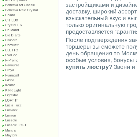
Arti Lampadari
застройщиками и дизайн
Bohemia Art Classic
Bohemia Ivele Crystal
доставку, широкий ассор
Chiaro
взыскательный вкус и в
CITILUX
только оригинальную про
Crystal Lux
De Markt
предоставляется гаранти
Dio D`arte
После подтверждения зак
Divinare
Domlustr
торшеры вы сможете полу
ELETTO
день обращения по Москв
Evoluce
особые условия, бонусы 
F-Promo
Favourite
купить люстру
? Звони и
Freya
Fumagalli
Globo
Kemar
KINK Light
Lightstar
LOFT IT
Lucia Tucci
Luminex
Lumion
Lussole
Lussole LOFT
Mantra
Maytoni