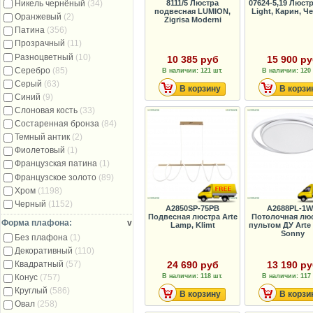
8111/5 Люстра
07624-5,19 Люстр
Никель чернёный
(34)
подвесная LUMION,
Light, Карин, Ч
Оранжевый
(2)
Zigrisa Moderni
Патина
(356)
Прозрачный
(11)
Разноцветный
(10)
10 385 руб
15 900 р
Серебро
(85)
В наличии: 121 шт.
В наличии: 120 
Серый
(63)
В корзину
В корзи
Синий
(9)
Слоновая кость
(33)
Состаренная бронза
(84)
Темный антик
(2)
Фиолетовый
(1)
Французская патина
(1)
Французское золото
(89)
Хром
(1198)
Черный
(1152)
A2850SP-75PB
A2688PL-1
Подвесная люстра Arte
Потолочная люс
Форма плафона:
v
Lamp, Klimt
пультом ДУ Arte
Sonny
Без плафона
(1)
Декоративный
(110)
24 690 руб
13 190 р
Квадратный
(57)
В наличии: 118 шт.
В наличии: 117 
Конус
(757)
Круглый
(586)
В корзину
В корзи
Овал
(258)