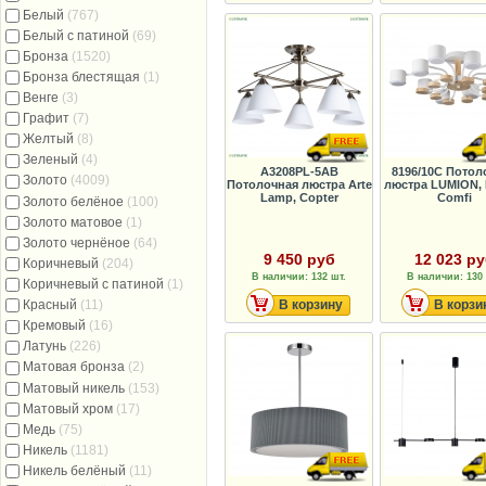
Белый
(767)
Белый с патиной
(69)
Бронза
(1520)
Бронза блестящая
(1)
Венге
(3)
Графит
(7)
Желтый
(8)
Зеленый
(4)
A3208PL-5AB
8196/10C Потол
Золото
(4009)
Потолочная люстра Arte
люстра LUMION,
Lamp, Copter
Comfi
Золото белёное
(100)
Золото матовое
(1)
Золото чернёное
(64)
9 450 руб
12 023 р
Коричневый
(204)
В наличии: 132 шт.
В наличии: 130 
Коричневый с патиной
(1)
Красный
(11)
В корзину
В корзи
Кремовый
(16)
Латунь
(226)
Матовая бронза
(2)
Матовый никель
(153)
Матовый хром
(17)
Медь
(75)
Никель
(1181)
Никель белёный
(11)