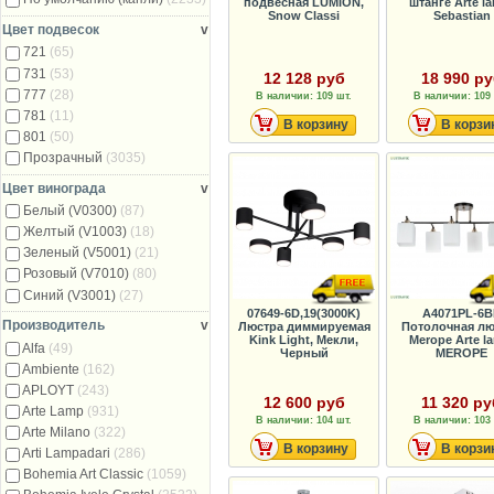
подвесная LUMION,
штанге Arte l
Snow Classi
Sebastian
Цвет подвесок
v
721
(65)
731
(53)
12 128 руб
18 990 р
777
(28)
В наличии: 109 шт.
В наличии: 109 
781
(11)
В корзину
В корзи
801
(50)
Прозрачный
(3035)
Цвет винограда
v
Белый (V0300)
(87)
Желтый (V1003)
(18)
Зеленый (V5001)
(21)
Розовый (V7010)
(80)
Синий (V3001)
(27)
07649-6D,19(3000K)
A4071PL-6B
Производитель
v
Люстра диммируемая
Потолочная лю
Kink Light, Мекли,
Merope Arte l
Alfa
(49)
Черный
MEROPE
Ambiente
(162)
APLOYT
(243)
12 600 руб
11 320 ру
Arte Lamp
(931)
В наличии: 104 шт.
В наличии: 103 
Arte Milano
(322)
В корзину
В корзи
Arti Lampadari
(286)
Bohemia Art Classic
(1059)