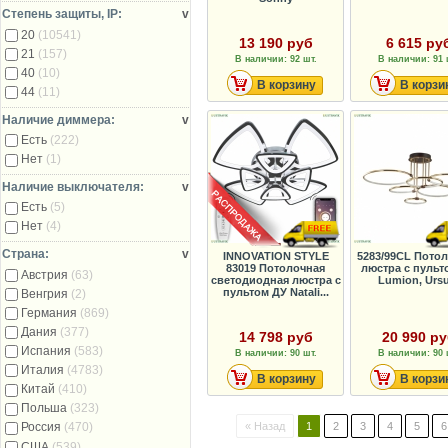
Степень защиты, IP:
v
20
(10541)
13 190 руб
6 615 ру
21
(157)
В наличии: 92 шт.
В наличии: 91 
40
(10)
В корзину
В корзи
44
(11)
Наличие диммера:
v
Есть
(222)
Нет
(1)
Наличие выключателя:
v
Есть
(5)
Нет
(4)
Страна:
v
INNOVATION STYLE
5283/99CL Пото
83019 Потолочная
люстра с пульт
Австрия
(63)
светодиодная люстра с
Lumion, Ursu
пультом ДУ Natali...
Венгрия
(2)
Германия
(869)
Дания
(377)
14 798 руб
20 990 р
Испания
(583)
В наличии: 90 шт.
В наличии: 90 
Италия
(4783)
В корзину
В корзи
Китай
(410)
Польша
(323)
« Назад
1
2
3
4
5
6
Россия
(470)
США
(539)