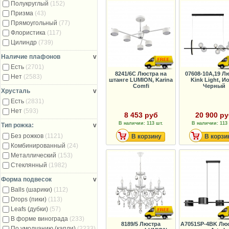
Полукруглый
(152)
Призма
(43)
Прямоугольный
(77)
Флористика
(117)
Цилиндр
(739)
Наличие плафонов
v
Есть
(2701)
8241/6C Люстра на
07608-10A,19 Л
Нет
(2583)
штанге LUMION, Karina
Kink Light, И
Comfi
Черный
Хрусталь
v
Есть
(2831)
Нет
(593)
8 453 руб
20 900 р
В наличии: 113 шт.
В наличии: 113 
Тип рожка:
v
Без рожков
(1121)
В корзину
В корзи
Комбинированный
(24)
Металлический
(153)
Стеклянный
(1982)
Форма подвесок
v
Balls (шарики)
(112)
Drops (пики)
(113)
Leafs (дубки)
(57)
В форме винограда
(233)
8189/5 Люстра
A7051SP-4BK Люс
По умолчанию (капли)
(2233)