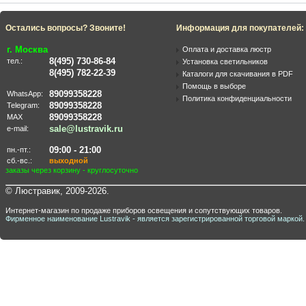
Остались вопросы? Звоните!
Информация для покупателей:
г. Москва
Оплата и доставка люстр
8(495) 730-86-84
тел.:
Установка светильников
8(495) 782-22-39
Каталоги для скачивания в PDF
Помощь в выборе
89099358228
WhatsApp:
Политика конфиденциальности
89099358228
Telegram:
89099358228
MAX
sale@lustravik.ru
e-mail:
09:00 - 21:00
пн.-пт.:
сб.-вс.:
выходной
заказы через корзину - круглосуточно
© Люстравик, 2009-2026.
Интернет-магазин по продаже приборов освещения и сопутствующих товаров.
Фирменное наименование Lustravik - является зарегистрированной торговой маркой.