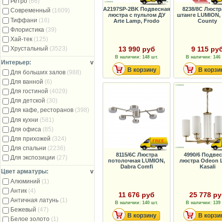
Ретро
(66)
A2197SP-2BK Подвесная
8238/8C Люстр
Современный
(1609)
люстра с пультом ДУ
штанге LUMION, 
Тиффани
(16)
Arte Lamp, Frodo
County
Флористика
(39)
Хай-тек
(125)
13 990 руб
9 115 ру
Хрустальный
(3523)
В наличии: 148 шт.
В наличии: 146 
Интерьер:
v
В корзину
В корзи
Для больших залов
(988)
Для ванной
(6)
Для гостиной
(4029)
Для детской
(30)
Для кафе, ресторанов
(398)
Для кухни
(581)
Для офиса
(85)
Для прихожей
(324)
Для спальни
(2236)
8115/6C Люстра
4990/6 Подве
Для экспозиции
(27)
потолочная LUMION,
люстра Odeon L
Dabra Comfi
Kasali
Цвет арматуры:
v
Алюминий
(1)
Антик
(4)
11 676 руб
25 778 р
Античная латунь
(1)
В наличии: 140 шт.
В наличии: 139 
Бежевый
(47)
В корзину
В корзи
Белое золото
(1)