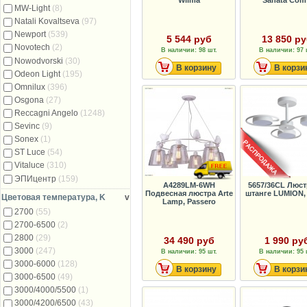
MW-Light
(8)
Natali Kovaltseva
(97)
Newport
(539)
5 544 руб
13 850 р
Novotech
(2)
В наличии: 98 шт.
В наличии: 97 
Nowodvorski
(30)
В корзину
В корзи
Odeon Light
(195)
Omnilux
(396)
Osgona
(27)
Reccagni Angelo
(1248)
Sevinc
(9)
Sonex
(1)
ST Luce
(54)
Vitaluce
(310)
ЭПИцентр
(159)
A4289LM-6WH
5657/36CL Люст
Подвесная люстра Arte
штанге LUMION,
Цветовая температура, K
v
Lamp, Passero
2700
(55)
2700-6500
(2)
2800
(29)
34 490 руб
1 990 ру
3000
(247)
В наличии: 95 шт.
В наличии: 95 
3000-6000
(128)
В корзину
В корзи
3000-6500
(49)
3000/4000/5500
(1)
3000/4200/6500
(43)