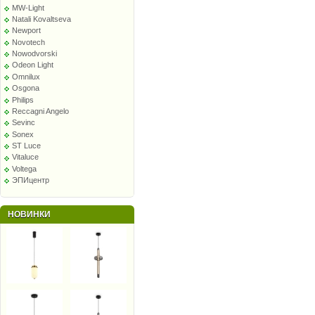
MW-Light
Natali Kovaltseva
Newport
Novotech
Nowodvorski
Odeon Light
Omnilux
Osgona
Philips
Reccagni Angelo
Sevinc
Sonex
ST Luce
Vitaluce
Voltega
ЭПИцентр
НОВИНКИ