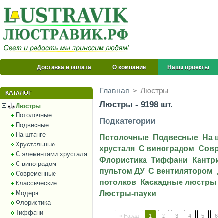
Доставка и оплата
О компании
Наши проекты
Главная
>
Люстры
КАТАЛОГ
Люстры - 9198 шт.
Люстры
Потолочные
Подкатегории
Подвесные
На штанге
Потолочные
Подвесные
На 
Хрустальные
хрусталя
С виноградом
Сов
С элементами хрусталя
Флористика
Тиффани
Кантр
С виноградом
пультом ДУ
С вентилятором
Современные
потолков
Каскадные люстры
Классические
Модерн
Люстры-пауки
Флористика
Тиффани
« Назад
1
2
3
4
5
6