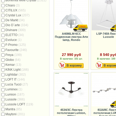
Bohemia Ivele Crystal
(2522)
Chiaro
(3)
CITILUX
(565)
Crystal Lux
(207)
De Markt
(34)
Dio D`arte
(334)
Divinare
(300)
A4086LM-6CC
LSP-7459 Люс
ELETTO
(34)
Подвесная люстра Arte
Lussole
Evoluce
(1)
lamp, Rondo
F-Promo
(125)
Favourite
(246)
27 990 руб
8 540 ру
Freya
(199)
В наличии: 101 шт.
В наличии: 100 
Globo
(64)
Kemar
(13)
В корзину
В корзи
KINK Light
(166)
Lightstar
(302)
LOFT IT
(144)
Lucia Tucci
(27)
Luminex
(1)
Lumion
(187)
Lussole
(366)
Lussole LOFT
(119)
Mantra
(85)
4534/3C Люстра
8116/8C Люс
потолочная Lumion,
потолочная LU
Maytoni
(201)
Wilma
Sanata Com