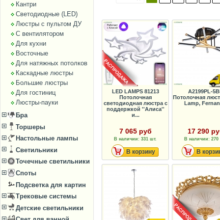
Кантри
Светодиодные (LED)
Люстры с пультом ДУ
С вентилятором
Для кухни
Восточные
Для натяжных потолков
Каскадные люстры
Большие люстры
LED LAMPS 81213
A2199PL-5B
Для гостиниц
Потолочная
Потолочная люст
Люстры-пауки
светодиодная люстра с
Lamp, Ferna
поддержкой ''Алиса''
Бра
и...
Торшеры
7 065 руб
17 290 р
Настольные лампы
В наличии: 331 шт.
В наличии: 270 
Светильники
В корзину
В корзи
Точечные светильники
Споты
Подсветка для картин
Трековые системы
Детские светильники
Свет для ванной