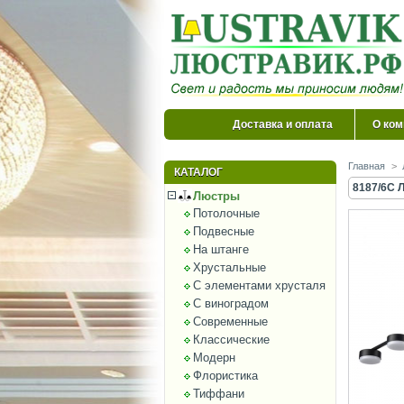
Доставка и оплата
О ком
Главная
>
КАТАЛОГ
8187/6C 
Люстры
Потолочные
Подвесные
На штанге
Хрустальные
С элементами хрусталя
С виноградом
Современные
Классические
Модерн
Флористика
Тиффани