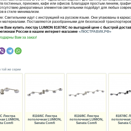
тв гостинных, прихожих, кафе или офисов. Благодаря простым линиям, графи
 отсутствию декоративных элементов светильники подойдут для любых совр
ов в стиле минимализм.
: Светильники идут с инструкцией на русском языке. Они упакованы в каркас
 материалами. Поставляются разобранными для безопасной транспортиров
м Вам купить люстру LUMION 8187/6C по выгодной цене с быстрой достав
регионам России в нашем интернет-магазине
«ЛЮСТРАВИК.РФ»
годарны Вам за заказ!
з той же серии
4C Люстра
8116/6C Люстра
8116/8C Люстра
8187/8C 
ная LUMION,
потолочная LUMION,
потолочная LUMION,
потолочная
ta Comfi
Sanata Comfi
Sanata Comfi
Sanata 