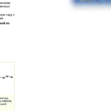
ческому
еменных
ную тару с
ки.
кой по
Люстра
 LUMION,
Comfi