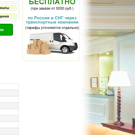
мнаты
щения
ии