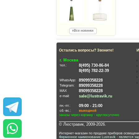
»Все новинки
Остались вопросы? Звоните!
И
г. Москва
8(495) 730-86-84
тел.:
8(495) 782-22-39
89099358228
WhatsApp:
89099358228
Telegram:
89099358228
MAX
sale@lustravik.ru
e-mail:
09:00 - 21:00
пн.-пт.:
сб.-вс.:
выходной
заказы через корзину - круглосуточно
© Люстравик, 2009-2026.
Интернет-магазин по продаже приборов освещени
Фирменное наименование Lustravik - является за