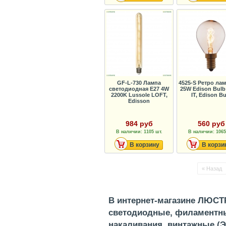
GF-L-730 Лампа
4525-S Ретро лам
светодиодная Е27 4W
25W Edison Bul
2200K Lussole LOFT,
IT, Edison Bu
Edisson
984 руб
560 руб
В наличии: 1105 шт.
В наличии: 1065
В корзину
В корзи
« Назад
В интернет-магазине ЛЮС
светодиодные, филаментны
накаливания, винтажные (Э