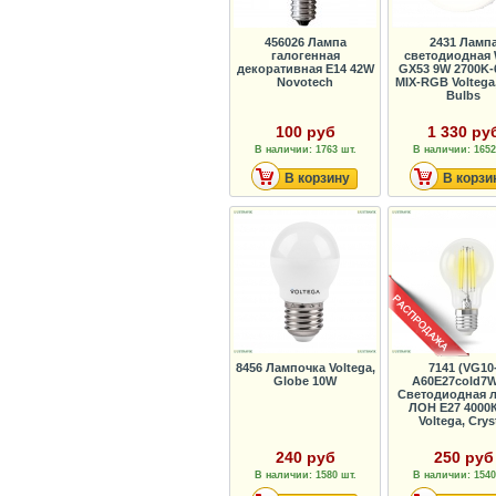
456026 Лампа
2431 Ламп
галогенная
светодиодная 
декоративная E14 42W
GX53 9W 2700K-
Novotech
MIX-RGB Voltega,
Bulbs
100 руб
1 330 ру
В наличии: 1763 шт.
В наличии: 1652
В корзину
В корзи
8456 Лампочка Voltega,
7141 (VG10
Globe 10W
A60E27cold7W
Светодиодная л
ЛОН Е27 4000
Voltega, Crys
240 руб
250 руб
В наличии: 1580 шт.
В наличии: 1540