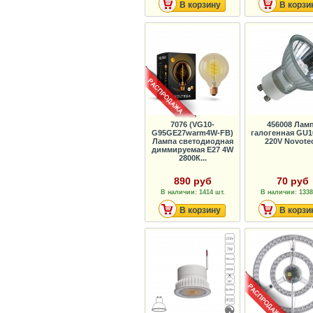
В корзину
В корзи
7076 (VG10-
456008 Лам
G95GE27warm4W-FB)
галогенная GU1
Лампа светодиодная
220V Novote
диммируемая E27 4W
2800К...
890 руб
70 руб
В наличии: 1414 шт.
В наличии: 1338
В корзину
В корзи