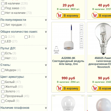
В наличии
(226)
20 руб
40 руб
Под заказ
(10)
В наличии: 3810 шт.
В наличии: 3727
Нет в наличии
(73)
В корзину
В корзи
По популярности
v
Хит продаж
(4)
Общее количество ламп:
v
1
(124)
3
(5)
LED
(27)
Пульт Д/У:
v
Есть
(3)
Нет
(11)
A22090-4K
456025 Лам
Светодиодный модуль
галогенна
Arte lamp, Ore
декоративная E
Стиль:
v
Novotech
Модерн
(4)
Цвет арматуры:
v
990 руб
90 руб
Белый
(47)
В наличии: 2594 шт.
В наличии: 2342
Желтый
(65)
В корзину
В корзи
Золото
(4)
Прозрачный
(45)
Серый
(9)
Наличие плафонов
v