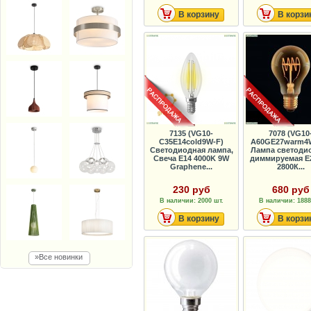
В корзину
В корзи
7135 (VG10-
7078 (VG10
C35E14cold9W-F)
A60GE27warm4
Светодиодная лампа,
Лампа светоди
Свеча E14 4000K 9W
диммируемая E
Graphene...
2800К...
230 руб
680 руб
В наличии: 2000 шт.
В наличии: 1888
В корзину
В корзи
»Все новинки