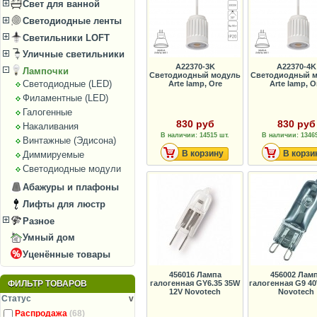
Свет для ванной
Светодиодные ленты
Светильники LOFT
Уличные светильники
A22370-3K
A22370-4K
Лампочки
Светодиодный модуль
Светодиодный 
Светодиодные (LED)
Arte lamp, Ore
Arte lamp, O
Филаментные (LED)
Галогенные
830 руб
830 руб
Накаливания
В наличии: 14515 шт.
В наличии: 13469
Винтажные (Эдисона)
В корзину
В корзи
Диммируемые
Светодиодные модули
Абажуры и плафоны
Лифты для люстр
Разное
Умный дом
Уценённые товары
456016 Лампа
456002 Лам
галогенная GY6.35 35W
галогенная G9 4
ФИЛЬТР ТОВАРОВ
12V Novotech
Novotech
Статус
v
Распродажа
(68)