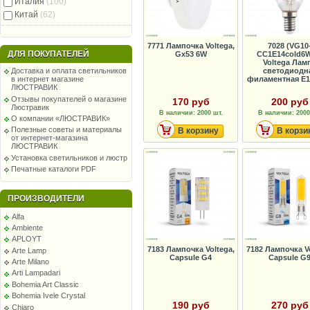
Италия
(100)
Китай
(62)
7771 Лампочка Voltega,
7028 (VG10
ДЛЯ ПОКУПАТЕЛЕЙ
Gx53 6W
CC1E14cold6W
Voltega Лам
светодиодн
Доставка и оплата светильников
филаментная E14
в интернет магазине
ЛЮСТРАВИК
Отзывы покупателей о магазине
170 руб
200 руб
Люстравик
В наличии: 2000 шт.
В наличии: 2000
О компании «ЛЮСТРАВИК»
Полезные советы и материалы
В корзину
В корзи
от интернет-магазина
ЛЮСТРАВИК
Установка светильников и люстр
Печатные каталоги PDF
ПРОИЗВОДИТЕЛИ
Alfa
Ambiente
APLOYT
7183 Лампочка Voltega,
7182 Лампочка Vo
Arte Lamp
Capsule G4
Capsule G
Arte Milano
Arti Lampadari
Bohemia Art Classic
Bohemia Ivele Crystal
190 руб
270 руб
Chiaro