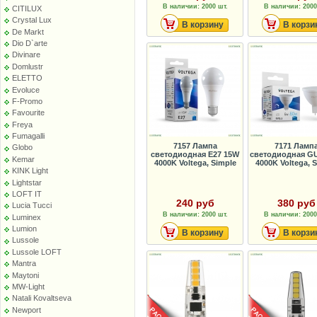
В наличии: 2000 шт.
В наличии: 2000
CITILUX
Crystal Lux
В корзину
В корзи
De Markt
Dio D`arte
Divinare
Domlustr
ELETTO
Evoluce
F-Promo
Favourite
Freya
Fumagalli
7157 Лампа
7171 Ламп
Globo
светодиодная E27 15W
светодиодная GU
Kemar
4000K Voltega, Simple
4000K Voltega, 
KINK Light
Lightstar
LOFT IT
240 руб
380 руб
Lucia Tucci
В наличии: 2000 шт.
В наличии: 2000
Luminex
Lumion
В корзину
В корзи
Lussole
Lussole LOFT
Mantra
Maytoni
MW-Light
Natali Kovaltseva
Newport