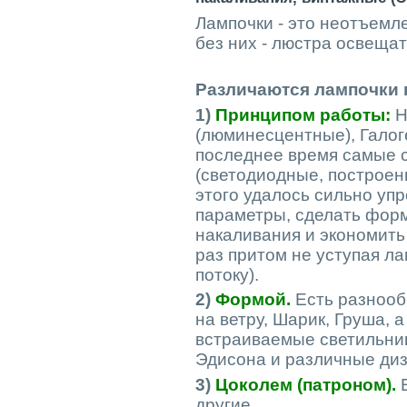
Лампочки - это неотъемл
без них - люстра освещат
Различаются лампочки 
1)
Принципом работы:
Н
(люминесцентные), Гало
последнее время самые 
(светодиодные, построен
этого удалось сильно уп
параметры, сделать форм
накаливания и экономить
раз притом не уступая л
потоку).
2)
Формой.
Есть разнооб
на ветру, Шарик, Груша, 
встраиваемые светильни
Эдисона
и различные диз
3)
Цоколем (патроном).
E
другие...