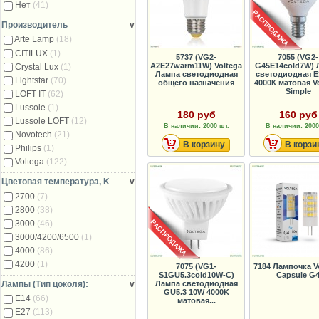
Нет
(41)
Производитель
v
Arte Lamp
(18)
CITILUX
(1)
5737 (VG2-
7055 (VG2-
A2E27warm11W) Voltega
G45E14cold7W) 
Crystal Lux
(1)
Лампа светодиодная
светодиодная E
Lightstar
(70)
общего назначения
4000К матовая Vo
Simple
LOFT IT
(62)
Lussole
(1)
180 руб
160 руб
Lussole LOFT
(12)
В наличии: 2000 шт.
В наличии: 2000
Novotech
(21)
В корзину
В корзи
Philips
(1)
Voltega
(122)
Цветовая температура, K
v
2700
(7)
2800
(38)
3000
(46)
3000/4200/6500
(1)
4000
(86)
4200
(1)
7075 (VG1-
7184 Лампочка Vo
S1GU5.3cold10W-C)
Capsule G
Лампы (Тип цоколя):
v
Лампа светодиодная
GU5.3 10W 4000K
E14
(66)
матовая...
E27
(113)