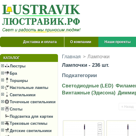
Доставка и оплата
О компании
Наши проекты
Главная
>
Лампочки
КАТАЛОГ
Лампочки - 236 шт.
Люстры
Бра
Подкатегории
Торшеры
Светодиодные (LED)
Филаме
Настольные лампы
Винтажные (Эдисона)
Димми
Светильники
Точечные светильники
« Назад
Споты
Подсветка для картин
Трековые системы
Детские светильники