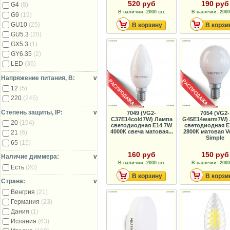
520 руб
190 руб
G4
(8)
В наличии: 2000 шт.
В наличии: 2000
G9
(19)
GU10
(25)
В корзину
В корзи
GU5.3
(20)
GX5.3
(1)
GY6.35
(2)
LED
(36)
Напряжение питания, В:
v
12
(5)
220
(245)
Степень защиты, IP:
v
7049 (VG2-
7054 (VG2-
C37E14cold7W) Лампа
G45E14warm7W)
20
(194)
светодиодная E14 7W
светодиодная E
4000К свеча матовая...
2800К матовая Vo
21
(6)
Simple
65
(15)
160 руб
150 руб
Наличие диммера:
v
В наличии: 2000 шт.
В наличии: 2000
Есть
(20)
В корзину
В корзи
Страна:
v
Венгрия
(21)
Германия
(23)
Дания
(1)
Испания
(63)