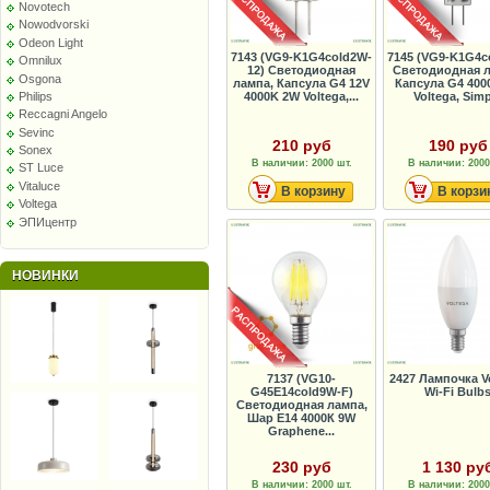
Novotech
Nowodvorski
Odeon Light
7143 (VG9-K1G4cold2W-
7145 (VG9-K1G4c
Omnilux
12) Светодиодная
Светодиодная л
Osgona
лампа, Капсула G4 12V
Капсула G4 400
Philips
4000K 2W Voltega,...
Voltega, Sim
Reccagni Angelo
Sevinc
210 руб
190 руб
Sonex
В наличии: 2000 шт.
В наличии: 2000
ST Luce
Vitaluce
В корзину
В корзи
Voltega
ЭПИцентр
НОВИНКИ
7137 (VG10-
2427 Лампочка Vo
G45E14cold9W-F)
Wi-Fi Bulb
Светодиодная лампа,
Шар Е14 4000К 9W
Graphene...
230 руб
1 130 ру
В наличии: 2000 шт.
В наличии: 2000