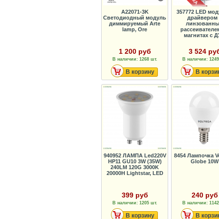
A22071-3K
357772 LED мод
Светодиодный модуль
драйвером 
диммируемый Arte
линзованн
lamp, Ore
рассеивателе
магнитах с ДУ
1 200 руб
3 524 ру
В наличии: 1268 шт.
В наличии: 1249
В корзину
В корзи
940952 ЛАМПА Led220V
8454 Лампочка Vo
HP11 GU10 3W (35W)
Globe 10W
240LM 120G 3000K
20000H Lightstar, LED
399 руб
240 руб
В наличии: 1205 шт.
В наличии: 1142
В корзину
В корзи