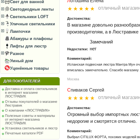
Лотошина Елена
Свет для ванной
отличный магази
Светодиодные ленты
Светильники LOFT
Достоинства:
Уличные светильники
В магазине довольно разнообраз
производителям, а в Люстравике 
Лампочки
Абажуры и плафоны
Замечаний
Лифты для люстр
нет
Недостатки:
Разное
Комментарий:
Умный дом
Испанская подвесная люстра Мантра Мун оча
Уценённые товары
вписалась замечательно. Спасибо магазину 
Москва
ДЛЯ ПОКУПАТЕЛЕЙ
Доставка и оплата светильников
Спиваков Сергей
в интернет магазине
ЛЮСТРАВИК
отличный магази
Отзывы покупателей о магазине
Люстравик
Достоинства:
О компании «ЛЮСТРАВИК»
Огромный выбор импортных люст
Полезные советы и материалы
от интернет-магазина
недорогие и смотрятся отлично.
ЛЮСТРАВИК
Установка светильников и люстр
Комментарий:
Печатные каталоги PDF
Выбрал CITILUX ФОРТА, похожих моделей воо