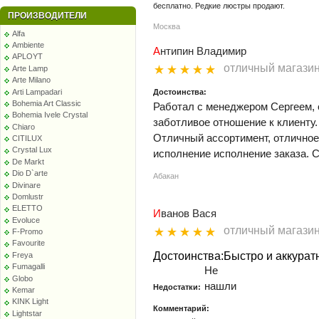
бесплатно. Редкие люстры продают.
ПРОИЗВОДИТЕЛИ
Москва
Alfa
Ambiente
Aнтипин Владимир
APLOYT
отличный магази
Arte Lamp
Arte Milano
Достоинства:
Arti Lampadari
Bohemia Art Classic
Работал с менеджером Сергеем, 
Bohemia Ivele Crystal
заботливое отношение к клиенту
Chiaro
Отличный ассортимент, отличное 
CITILUX
Crystal Lux
исполнение исполнение заказа. 
De Markt
Dio D`arte
Абакан
Divinare
Domlustr
ELETTO
Иванов Вася
Evoluce
отличный магази
F-Promo
Favourite
Достоинства:Быстро и аккурат
Freya
Fumagalli
Не
Globo
нашли
Недостатки:
Kemar
KINK Light
Комментарий:
Lightstar