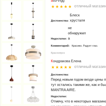
asd-vfgg
отличный магази
Блеск
хрусталя
Достоинства:
не
обнаружил
а
Недостатки:
Комментарий:
Красиво. Радует глаз.
Красноярск
Кондракова Елена
отличный магази
Достоинства:
Перед новым годом везде цены п
тут остались такими же, как и бы
MANTRA AIRE.
Недостатки:
Отмечу, что в некоторых магазин