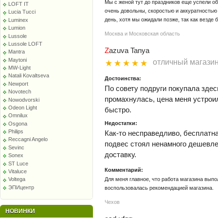
Мы с женой тут до праздников еще успели о
LOFT IT
очень довольны, скоростью и аккуратностью 
Lucia Tucci
день, хотя мы ожидали позже, так как везде
Luminex
Lumion
Москва и Московская область
Lussole
Lussole LOFT
Zazuva Tanya
Mantra
Maytoni
отличный магази
MW-Light
Natali Kovaltseva
Достоинства:
Newport
По совету подруги покупала зд
Novotech
промахнулась, цена меня устроил
Nowodvorski
Odeon Light
быстро.
Omnilux
Недостатки:
Osgona
Philips
Как-то несправедливо, бесплатна
Reccagni Angelo
подвес стоял ненамного дешевле
Sevinc
доставку.
Sonex
ST Luce
Комментарий:
Vitaluce
Для меня главное, что работа магазина выпо
Voltega
ЭПИцентр
воспользовалась рекомендацией магазина.
Чехов
НОВИНКИ