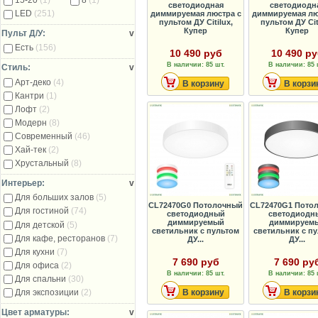
15-20
(1)
8
(1)
светодиодная
светодиодн
LED
(251)
диммируемая люстра с
диммируемая лю
пультом ДУ Citilux,
пультом ДУ Cit
Купер
Купер
Пульт Д/У:
v
Есть
(156)
10 490 руб
10 490 р
В наличии: 85 шт.
В наличии: 85 
Стиль:
v
Арт-деко
(4)
В корзину
В корзи
Кантри
(1)
Лофт
(2)
Модерн
(8)
Современный
(46)
Хай-тек
(2)
Хрустальный
(8)
Интерьер:
v
Для больших залов
(5)
CL72470G0 Потолочный
CL72470G1 Пото
Для гостиной
(74)
светодиодный
светодиодн
диммируемый
диммируем
Для детской
(5)
светильник с пультом
светильник с п
Для кафе, ресторанов
(7)
ДУ...
ДУ...
Для кухни
(7)
7 690 руб
7 690 ру
Для офиса
(2)
В наличии: 85 шт.
В наличии: 85 
Для спальни
(30)
В корзину
В корзи
Для экспозиции
(2)
Цвет арматуры:
v