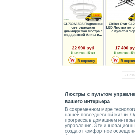
CL730A150S Подвесная
Citilux Стиг CL
светодиодная
LED Люстра пото
диммируемая люстра с
с пультом Чё
поддержкой Алиса и...
22 990 руб
17 490 р
В наличии: 85 шт.
В наличии: 85 
В корзину
В корзи
« Наза
Люстры с пультом управле
вашего интерьера
В современном мире технолог
нашей повседневной жизни. Од
прогресса в домашнем интерь
управления. Эти инновационн
создают комфортное освещени