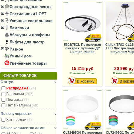
Светодиодные ленты
Светильники LOFT
Уличные светильники
Лампочки
Абажуры и плафоны
Лифты для люстр
5603/75CL Потолочная
Citilux ТRIO CL2
люстра с пультом ДУ
LED Люстра под
Разное
Lumion, Naoko
с пультом Чё
Умный дом
Уценённые товары
15 215 руб
20 990 р
В наличии: 87 шт.
В наличии: 85 
ФИЛЬТР ТОВАРОВ
В корзину
В корзи
Статус
v
Распродажа
(24)
В наличии
(202)
Под заказ
(9)
Нет в наличии
(48)
По популярности
v
Хит продаж
(2)
Общее количество ламп:
v
CL72495G0 Потолочная
CL72495G1 Пото