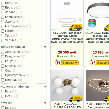
Белый
(62)
Бронза
(15)
Золото
(38)
Коричневый
(1)
Латунь
(3)
Матовый хром
(11)
Никель
(4)
CL719640 Подвесная
CL724105G1 Пото
Хром
(41)
светодиодная
светодиодн
диммируемая люстра с
диммируемая лю
Черный
(67)
пультом ДУ Citilux, Дуэт
пультом ДУ Citil
Форма плафона:
v
Декоративный
(8)
20 590 руб
13 690 р
Квадратный
(3)
В наличии: 85 шт.
В наличии: 85 
Конус
(4)
В корзину
В корзи
Круглый
(6)
Овал
(1)
Прямоугольный
(1)
Цилиндр
(5)
Наличие плафонов
v
Есть
(21)
Нет
(121)
Хрусталь
v
Citilux Адам Смарт
Citilux TRIO CL2
CL228A143 RGB LED
Люстра потолоч
Есть
(26)