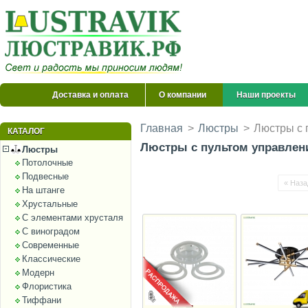
Доставка и оплата
О компании
Наши проекты
Главная
>
Люстры
>
Люстры с 
КАТАЛОГ
Люстры с пультом управления
Люстры
Потолочные
Подвесные
« Наза
На штанге
Хрустальные
С элементами хрусталя
С виноградом
Современные
Классические
Модерн
Флористика
Тиффани