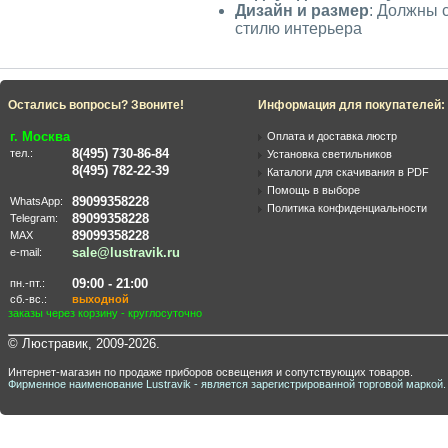
Дизайн и размер
: Должны 
стилю интерьера
Остались вопросы? Звоните!
Информация для покупателей:
г. Москва
Оплата и доставка люстр
8(495) 730-86-84
тел.:
Установка светильников
8(495) 782-22-39
Каталоги для скачивания в PDF
Помощь в выборе
89099358228
WhatsApp:
Политика конфиденциальности
89099358228
Telegram:
89099358228
MAX
sale@lustravik.ru
e-mail:
09:00 - 21:00
пн.-пт.:
сб.-вс.:
выходной
заказы через корзину - круглосуточно
© Люстравик, 2009-2026.
Интернет-магазин по продаже приборов освещения и сопутствующих товаров.
Фирменное наименование Lustravik - является зарегистрированной торговой маркой.