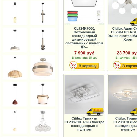
CL724K70G1
Citilux Адам С
Потолочный
CL228A161 RG
светодиодный
Умная люстра М
диммируемый
Хром
светильник с пультом
ДУ...
7 990 руб
23 790 р
В наличии: 85 шт.
В наличии: 85 
В корзину
В корзи
Citilux Тринити
Citilux Трин
CL238230E RGB Люстра
CL238130 Люс
светодиодная с
светодиодна
пультом
пультом