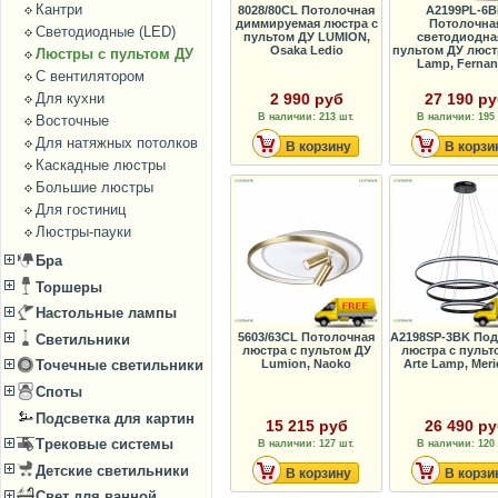
Кантри
8028/80CL Потолочная
A2199PL-6B
диммируемая люстра с
Потолочна
Светодиодные (LED)
пультом ДУ LUMION,
светодиодна
Osaka Ledio
пультом ДУ люст
Люстры с пультом ДУ
Lamp, Ferna
С вентилятором
Для кухни
2 990 руб
27 190 р
В наличии: 213 шт.
В наличии: 195 
Восточные
Для натяжных потолков
В корзину
В корзи
Каскадные люстры
Большие люстры
Для гостиниц
Люстры-пауки
Бра
Торшеры
Настольные лампы
5603/63CL Потолочная
A2198SP-3BK Под
Светильники
люстра с пультом ДУ
люстра с пульт
Lumion, Naoko
Arte Lamp, Meri
Точечные светильники
Споты
Подсветка для картин
15 215 руб
26 490 р
Трековые системы
В наличии: 127 шт.
В наличии: 120 
Детские светильники
В корзину
В корзи
Свет для ванной