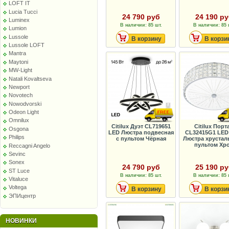
LOFT IT
Lucia Tucci
24 790 руб
24 190 р
Luminex
В наличии: 85 шт.
В наличии: 85 
Lumion
Lussole
В корзину
В корзи
Lussole LOFT
Mantra
Maytoni
MW-Light
Natali Kovaltseva
Newport
Novotech
Nowodvorski
Odeon Light
Omnilux
Citilux Дуэт CL719651
Citilux Порт
Osgona
LED Люстра подвесная
CL32415G1 LE
Philips
с пультом Чёрная
Люстра хрустал
пультом Хр
Reccagni Angelo
Sevinc
Sonex
24 790 руб
25 190 р
ST Luce
В наличии: 85 шт.
В наличии: 85 
Vitaluce
Voltega
В корзину
В корзи
ЭПИцентр
НОВИНКИ