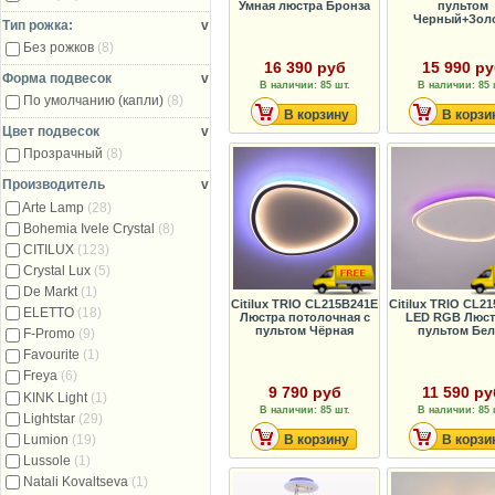
Умная люстра Бронза
пультом
Черный+Зол
Тип рожка:
v
Без рожков
(8)
16 390 руб
15 990 р
Форма подвесок
v
В наличии: 85 шт.
В наличии: 85 
По умолчанию (капли)
(8)
В корзину
В корзи
Цвет подвесок
v
Прозрачный
(8)
Производитель
v
Arte Lamp
(28)
Bohemia Ivele Crystal
(8)
CITILUX
(123)
Crystal Lux
(5)
De Markt
(1)
Citilux TRIO CL215B241E
Citilux ТRIO CL2
ELETTO
(18)
Люстра потолочная с
LED RGB Люст
пультом Чёрная
пультом Бел
F-Promo
(9)
Favourite
(1)
Freya
(6)
9 790 руб
11 590 ру
KINK Light
(1)
В наличии: 85 шт.
В наличии: 85 
Lightstar
(29)
Lumion
(19)
В корзину
В корзи
Lussole
(1)
Natali Kovaltseva
(1)