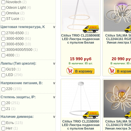
Novotech
(2)
Odeon Light
(4)
Omnilux
(2)
ST Luce
(1)
Цветовая температура, K
v
2700-6500
(1)
Citilux ТRIO CL215B060E
Citilux SALMA 
3000-6000
(81)
LED Люстра подвесная
CL224A161 RG
с пультом Белая
Умная люстра 
3000-6500
(10)
3000/4000/5500
(1)
4000
(1)
15 990 руб
20 990 р
Лампы (Тип цоколя):
v
В наличии: 85 шт.
В наличии: 85 
GU10
(1)
В корзину
В корзи
LED
(256)
Напряжение питания, В:
v
220
(155)
Степень защиты, IP:
v
20
(251)
21
(1)
Наличие диммера:
v
Citilux TRIO CL215B050
Citilux SALMA 
Есть
(115)
LED Люстра подвесная
CL224A172 RG
Нет
(1)
с пультом Белая
Умная люстра З