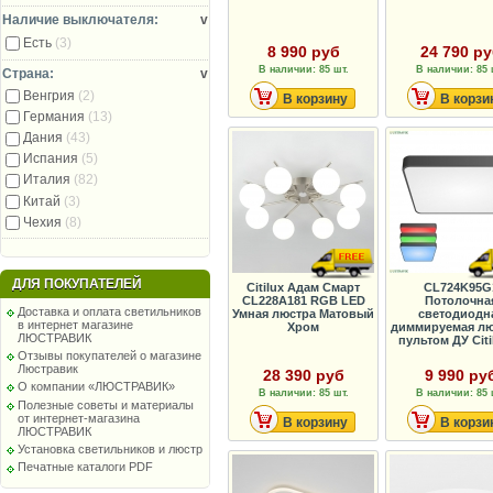
Наличие выключателя:
v
Есть
(3)
8 990 руб
24 790 р
В наличии: 85 шт.
В наличии: 85 
Страна:
v
Венгрия
(2)
В корзину
В корзи
Германия
(13)
Дания
(43)
Испания
(5)
Италия
(82)
Китай
(3)
Чехия
(8)
ДЛЯ ПОКУПАТЕЛЕЙ
Citilux Адам Смарт
CL724K95G
CL228A181 RGB LED
Потолочна
Доставка и оплата светильников
Умная люстра Матовый
светодиодн
в интернет магазине
Хром
диммируемая лю
ЛЮСТРАВИК
пультом ДУ Citil
Отзывы покупателей о магазине
Люстравик
28 390 руб
9 990 ру
О компании «ЛЮСТРАВИК»
В наличии: 85 шт.
В наличии: 85 
Полезные советы и материалы
от интернет-магазина
В корзину
В корзи
ЛЮСТРАВИК
Установка светильников и люстр
Печатные каталоги PDF