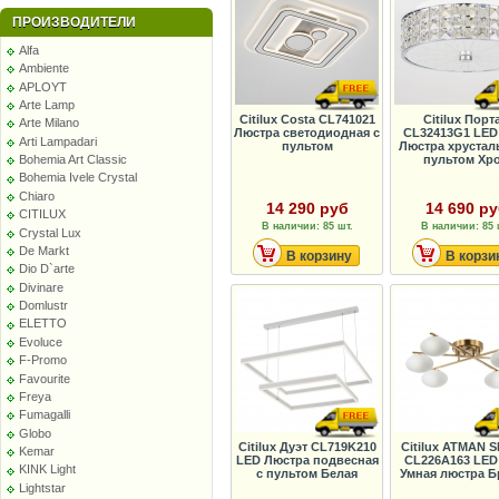
ПРОИЗВОДИТЕЛИ
Alfa
Ambiente
APLOYT
Arte Lamp
Citilux Costa CL741021
Citilux Порт
Arte Milano
Люстра светодиодная с
CL32413G1 LE
Arti Lampadari
пультом
Люстра хрустал
пультом Хр
Bohemia Art Classic
Bohemia Ivele Crystal
Chiaro
14 290 руб
14 690 р
CITILUX
В наличии: 85 шт.
В наличии: 85 
Crystal Lux
De Markt
В корзину
В корзи
Dio D`arte
Divinare
Domlustr
ELETTO
Evoluce
F-Promo
Favourite
Freya
Fumagalli
Globo
Citilux Дуэт CL719K210
Citilux ATMAN 
Kemar
LED Люстра подвесная
CL226A163 LE
KINK Light
с пультом Белая
Умная люстра Б
Lightstar