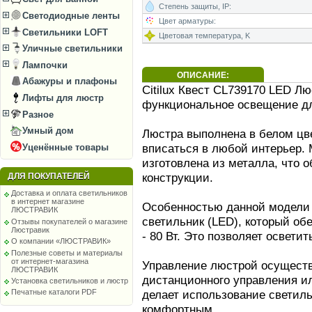
Степень защиты, IP:
Светодиодные ленты
Цвет арматуры:
Светильники LOFT
Цветовая температура, K
Уличные светильники
Лампочки
ОПИСАНИЕ:
Абажуры и плафоны
Citilux Квест CL739170 LED Лю
Лифты для люстр
функциональное освещение дл
Разное
Умный дом
Люстра выполнена в белом цве
вписаться в любой интерьер. 
Уценённые товары
изготовлена из металла, что 
конструкции.
ДЛЯ ПОКУПАТЕЛЕЙ
Доставка и оплата светильников
в интернет магазине
Особенностью данной модели 
ЛЮСТРАВИК
светильник (LED), который о
Отзывы покупателей о магазине
Люстравик
- 80 Вт. Это позволяет осветит
О компании «ЛЮСТРАВИК»
Полезные советы и материалы
от интернет-магазина
Управление люстрой осущест
ЛЮСТРАВИК
дистанционного управления и
Установка светильников и люстр
делает использование светил
Печатные каталоги PDF
комфортным.