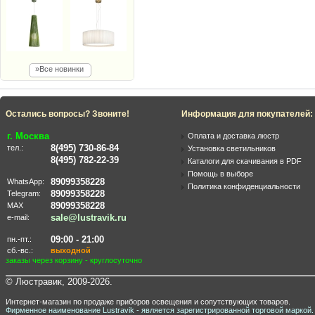
»Все новинки
Остались вопросы? Звоните!
Информация для покупателей:
г. Москва
Оплата и доставка люстр
8(495) 730-86-84
тел.:
Установка светильников
8(495) 782-22-39
Каталоги для скачивания в PDF
Помощь в выборе
89099358228
WhatsApp:
Политика конфиденциальности
89099358228
Telegram:
89099358228
MAX
sale@lustravik.ru
e-mail:
09:00 - 21:00
пн.-пт.:
сб.-вс.:
выходной
заказы через корзину - круглосуточно
© Люстравик, 2009-2026.
Интернет-магазин по продаже приборов освещения и сопутствующих товаров.
Фирменное наименование Lustravik - является зарегистрированной торговой маркой.