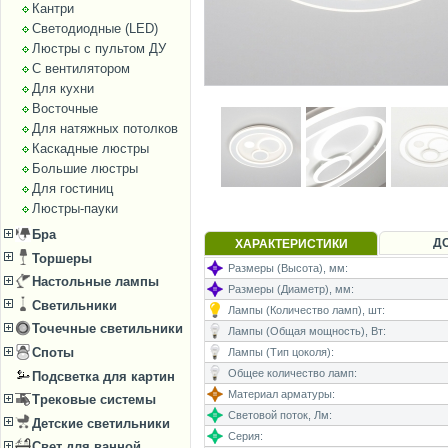
Кантри
Светодиодные (LED)
Люстры с пультом ДУ
С вентилятором
Для кухни
Восточные
Для натяжных потолков
Каскадные люстры
Большие люстры
Для гостиниц
Люстры-пауки
Бра
Д
ХАРАКТЕРИСТИКИ
Торшеры
Размеры (Высота), мм:
Настольные лампы
Размеры (Диаметр), мм:
Светильники
Лампы (Количество ламп), шт:
Точечные светильники
Лампы (Общая мощность), Вт:
Споты
Лампы (Тип цоколя):
Общее количество ламп:
Подсветка для картин
Материал арматуры:
Трековые системы
Световой поток, Лм:
Детские светильники
Серия:
Свет для ванной