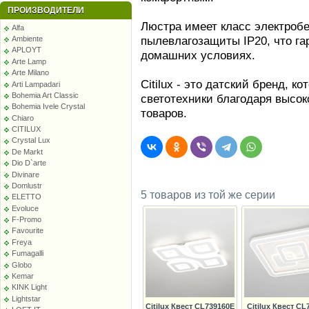
ПРОИЗВОДИТЕЛИ
Люстра имеет класс электробе
Alfa
пылевлагозащиты IP20, что га
Ambiente
APLOYT
домашних условиях.
Arte Lamp
Arte Milano
Citilux - это датский бренд, 
Arti Lampadari
Bohemia Art Classic
светотехники благодаря высок
Bohemia Ivele Crystal
товаров.
Chiaro
CITILUX
Crystal Lux
De Markt
Dio D`arte
Divinare
Domlustr
5 товаров из той же серии
ELETTO
Evoluce
F-Promo
Favourite
Freya
Fumagalli
Globo
Kemar
KINK Light
Lightstar
Citilux Квест CL739160E
Citilux Квест CL