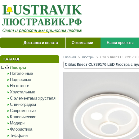
Доставка и оплата
О компании
Наши проекты
Главная
>
Люстры
>
Citilux Квест CL739170
КАТАЛОГ
Citilux Квест CL739170 LED Люстра с п
Люстры
Потолочные
Подвесные
На штанге
Хрустальные
С элементами хрусталя
С виноградом
Современные
Классические
Модерн
Флористика
Тиффани