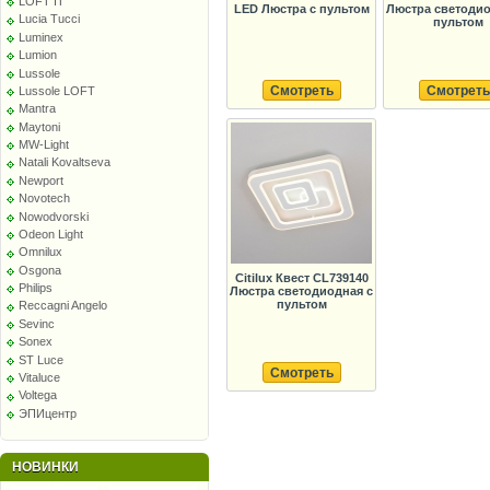
LOFT IT
LED Люстра с пультом
Люстра светодио
Lucia Tucci
пультом
Luminex
Lumion
Lussole
Смотреть
Смотреть
Lussole LOFT
Mantra
Maytoni
MW-Light
Natali Kovaltseva
Newport
Novotech
Nowodvorski
Odeon Light
Omnilux
Osgona
Citilux Квест CL739140
Philips
Люстра светодиодная с
пультом
Reccagni Angelo
Sevinc
Sonex
ST Luce
Смотреть
Vitaluce
Voltega
ЭПИцентр
НОВИНКИ