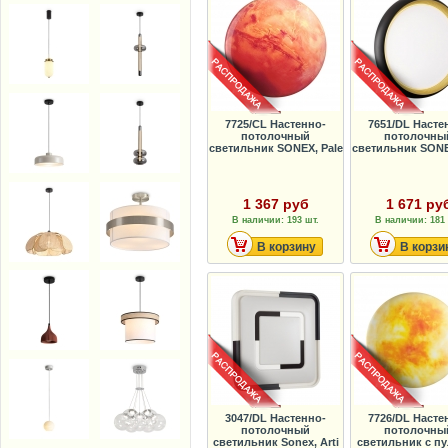
7725/CL Настенно-
7651/DL Насте
потолочный
потолочны
светильник SONEX, Pale
светильник SONE
1 367 руб
1 671 ру
В наличии: 193 шт.
В наличии: 181 
В корзину
В корзи
3047/DL Настенно-
7726/DL Насте
потолочный
потолочны
светильник Sonex, Arti
светильник с п