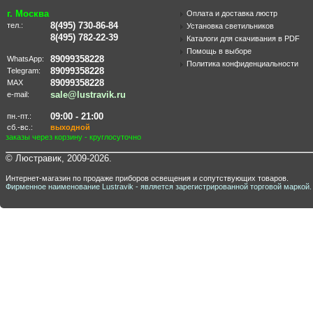
г. Москва
Оплата и доставка люстр
8(495) 730-86-84
тел.:
Установка светильников
8(495) 782-22-39
Каталоги для скачивания в PDF
Помощь в выборе
89099358228
WhatsApp:
Политика конфиденциальности
89099358228
Telegram:
89099358228
MAX
sale@lustravik.ru
e-mail:
09:00 - 21:00
пн.-пт.:
сб.-вс.:
выходной
заказы через корзину - круглосуточно
© Люстравик, 2009-2026.
Интернет-магазин по продаже приборов освещения и сопутствующих товаров.
Фирменное наименование Lustravik - является зарегистрированной торговой маркой.