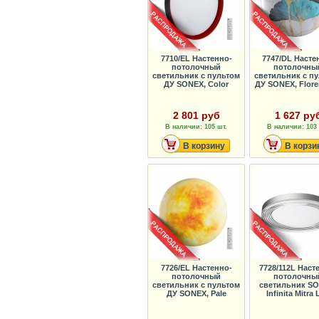
7710/EL Настенно-
7747/DL Насте
потолочный
потолочны
светильник с пультом
светильник с п
ДУ SONEX, Color
ДУ SONEX, Flore
2 801 руб
1 627 ру
В наличии: 105 шт.
В наличии: 103 
В корзину
В корзи
7726/EL Настенно-
7728/112L Наст
потолочный
потолочны
светильник с пультом
светильник SO
ДУ SONEX, Pale
Infinita Mitra