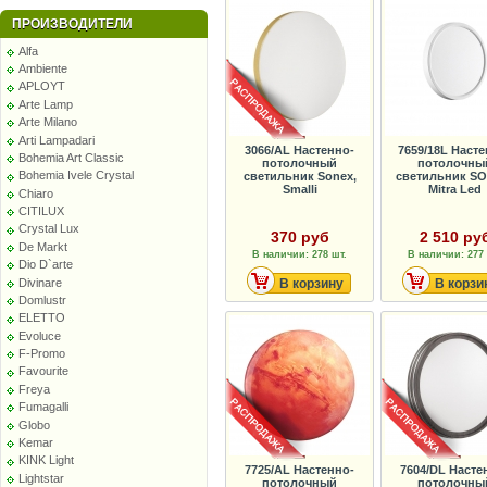
ПРОИЗВОДИТЕЛИ
Alfa
Ambiente
APLOYT
Arte Lamp
Arte Milano
Arti Lampadari
3066/AL Настенно-
7659/18L Насте
Bohemia Art Classic
потолочный
потолочны
Bohemia Ivele Crystal
светильник Sonex,
светильник SO
Smalli
Mitra Led
Chiaro
CITILUX
Crystal Lux
370 руб
2 510 ру
De Markt
В наличии: 278 шт.
В наличии: 277 
Dio D`arte
Divinare
В корзину
В корзи
Domlustr
ELETTO
Evoluce
F-Promo
Favourite
Freya
Fumagalli
Globo
Kemar
KINK Light
7725/AL Настенно-
7604/DL Насте
Lightstar
потолочный
потолочны