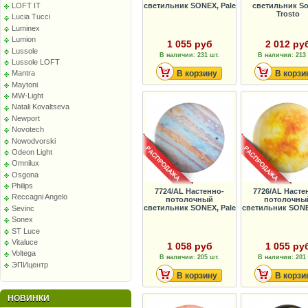
светильник SONEX, Pale
светильник So
LOFT IT
Trosto
Lucia Tucci
Luminex
Lumion
1 055 руб
2 012 ру
Lussole
В наличии: 231 шт.
В наличии: 213 
Lussole LOFT
В корзину
В корзи
Mantra
Maytoni
MW-Light
Natali Kovaltseva
Newport
Novotech
Nowodvorski
Odeon Light
Omnilux
Osgona
Philips
7724/AL Настенно-
7726/AL Насте
Reccagni Angelo
потолочный
потолочны
светильник SONEX, Pale
светильник SONE
Sevinc
Sonex
ST Luce
Vitaluce
1 058 руб
1 055 ру
Voltega
В наличии: 205 шт.
В наличии: 201 
ЭПИцентр
В корзину
В корзи
НОВИНКИ