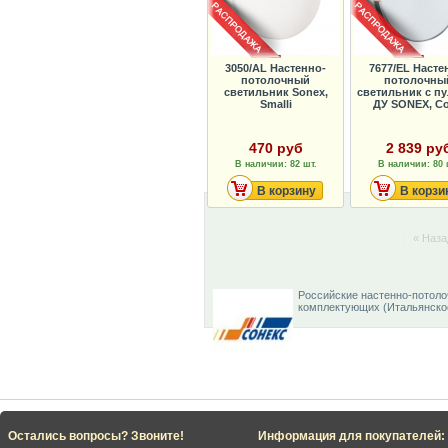
3050/AL Настенно-
7677/EL Насте
потолочный
потолочны
светильник Sonex,
светильник с п
Smalli
ДУ SONEX, Co
470 руб
2 839 ру
В наличии: 82 шт.
В наличии: 80 
В корзину
В корзи
« Наза
Российские настенно-потоло
комплектующих (Итальянское
Остались вопросы? Звоните!
Информация для покупателей: