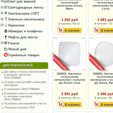
Свет для ванной
потолочный
потолочны
светильник Sonex,
светильник So
Светодиодные ленты
Merto
Losta
Светильники LOFT
Уличные светильники
1 292 руб
1 081 ру
В наличии: 833 шт.
В наличии: 713 
Лампочки
В корзину
В корзи
Абажуры и плафоны
Лифты для люстр
Разное
Умный дом
Уценённые товары
ДЛЯ ПОКУПАТЕЛЕЙ
Доставка и оплата светильников
3020/DL Настенно-
3008/DL Насте
в интернет магазине
потолочный
потолочны
ЛЮСТРАВИК
светильник с пультом
светильник с п
Отзывы покупателей о магазине
д/у Sonex, Lona
д/у Sonex, Par
Люстравик
О компании «ЛЮСТРАВИК»
Полезные советы и материалы
2 591 руб
2 266 ру
от интернет-магазина
В наличии: 352 шт.
В наличии: 321 
ЛЮСТРАВИК
Установка светильников и люстр
В корзину
В корзи
Печатные каталоги PDF