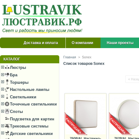
Доставка и оплата
О компании
Наши проекты
Главная
>
Sonex
КАТАЛОГ
Список товаров Sonex
Люстры
Бра
« Наза
Торшеры
Настольные лампы
Светильники
Точечные светильники
Споты
Подсветка для картин
Трековые системы
Детские светильники
7608/AL Настенно-
7628/AL Насте