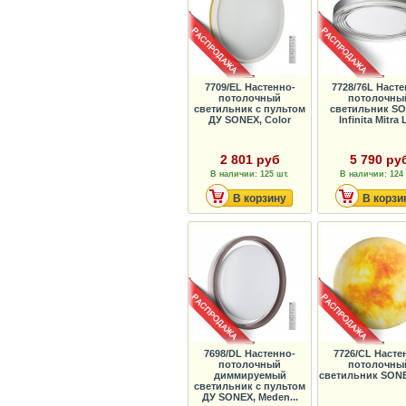
7709/EL Настенно-
7728/76L Насте
потолочный
потолочны
светильник с пультом
светильник SO
ДУ SONEX, Color
Infinita Mitra
2 801 руб
5 790 ру
В наличии: 125 шт.
В наличии: 124 
В корзину
В корзи
7698/DL Настенно-
7726/CL Насте
потолочный
потолочны
диммируемый
светильник SONE
светильник с пультом
ДУ SONEX, Meden...