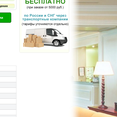
щения
ии