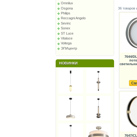
Omnilux
Osgona
36 товаров 
Philips
Reccagni Angelo
Sevinc
Sonex
ST Luce
Vitaluce
Voltega
ЭПИцентр
7644/D
пот
НОВИНКИ
светильни
См
7647/C