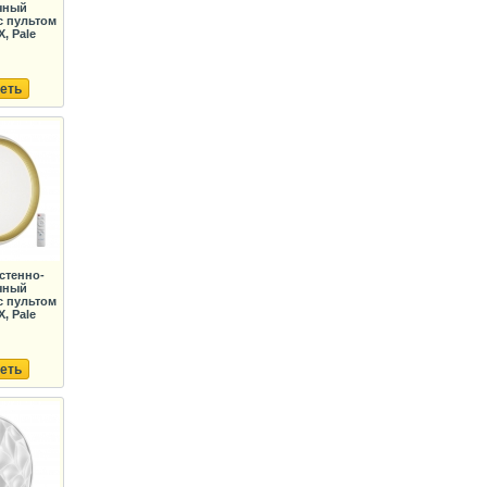
чный
с пультом
, Pale
еть
стенно-
чный
с пультом
, Pale
еть