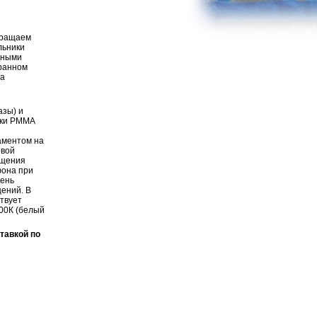
бращаем
льники
чными
бранном
да
азы) и
рки PMMA
аментом на
овой
ащения
фона при
пень
ений. В
твует
00К (белый
тавкой по