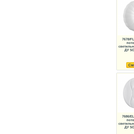
7678/F
пот
светильн
ДУ SO
См
7686/E
пот
светильн
ДУ SO