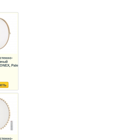
стенно-
чный
ONEX, Pale
еть
стенно-