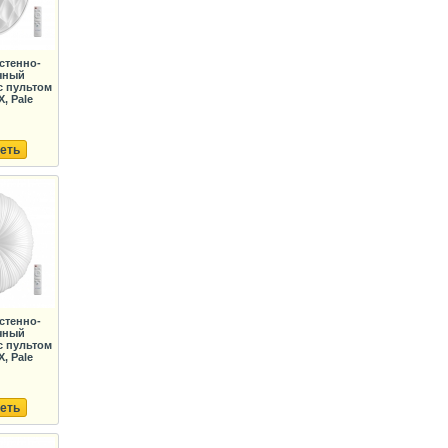
стенно-
чный
с пультом
, Pale
еть
стенно-
чный
с пультом
, Pale
еть