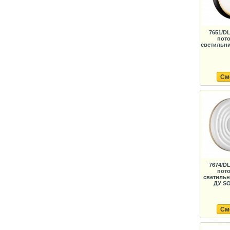
7651/D
пот
светильни
См
7674/D
пот
светильн
ДУ SO
См