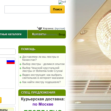
Корзина:
(пустая)
тные каталоги
Контакты
Добро пожаловать,
Вход
ПОМОЩЬ
Доставляем ли мы люстры в
Казахстан?
Выбор люстры - делимся опытом
Выбор Чешской хрустальной
люстры от Bohemia Ivele Crystal
Видео инструкция: как выбрать
светильник в интернет-магазине
Как найти люстру подешевле?
СПЕЦ. ПРЕДЛОЖЕНИЯ
мнаты