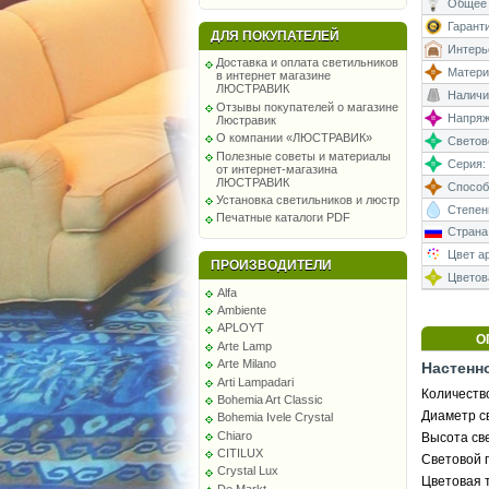
Общее 
Гаранти
ДЛЯ ПОКУПАТЕЛЕЙ
Интерь
Доставка и оплата светильников
Матери
в интернет магазине
ЛЮСТРАВИК
Наличи
Отзывы покупателей о магазине
Напряже
Люстравик
О компании «ЛЮСТРАВИК»
Светово
Полезные советы и материалы
Серия:
от интернет-магазина
ЛЮСТРАВИК
Способ
Установка светильников и люстр
Степень
Печатные каталоги PDF
Страна
Цвет а
ПРОИЗВОДИТЕЛИ
Цветова
Alfa
Ambiente
APLOYT
О
Arte Lamp
Arte Milano
Настенн
Arti Lampadari
Количество
Bohemia Art Classic
Диаметр св
Bohemia Ivele Crystal
Chiaro
Высота све
CITILUX
Световой 
Crystal Lux
Цветовая 
De Markt