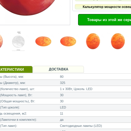
Калькулятор мощности осве
Товары из этой же сер
ДОСТАВКА
АКТЕРИСТИКИ
 (Высота), мм:
80
ы (Диаметр), мм:
325
Количество ламп), шт:
1 x 30Вт, Цоколь: LED
Мощность ламп), Вт:
30
(Общая мощность), Вт:
30
Тип цоколя):
LED
ь освещения, м2:
11
Лампочки в комплекте):
да
(Тип ламп):
Светодиодные лампы (LED)