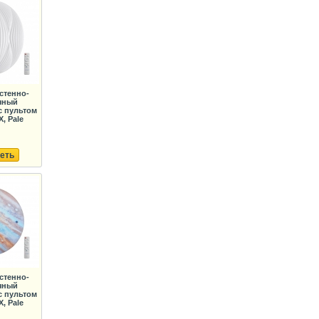
стенно-
чный
с пультом
, Pale
еть
стенно-
чный
с пультом
, Pale