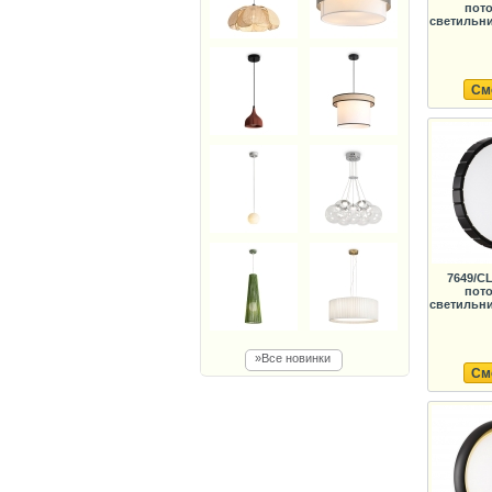
пот
светильни
См
7649/C
пот
светильни
»Все новинки
См