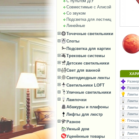
С пультом Д/У
Совместимые с Алисой
Со звуком
Подсветка для лестниц
Линейные
Точечные светильники
Споты
Подсветка для картин
Трековые системы
Детские светильники
Свет для ванной
ХАР
Светодиодные ленты
Размеры
Светильники LOFT
Размер
Уличные светильники
Лампы (
Лампочки
Лампы (
Абажуры и плафоны
Лампы 
Лифты для люстр
Лампы (
Площад
Разное
Лампы (
Умный дом
Лампы 
Уценённые товары