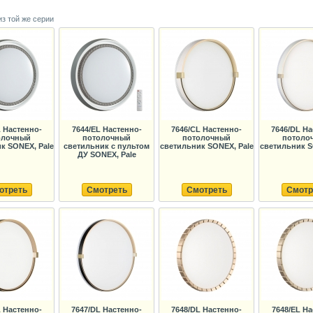
из той же серии
L Настенно-
7644/EL Настенно-
7646/CL Настенно-
7646/DL На
олочный
потолочный
потолочный
потоло
к SONEX, Pale
светильник с пультом
светильник SONEX, Pale
светильник S
ДУ SONEX, Pale
отреть
Смотреть
Смотреть
Смотр
L Настенно-
7647/DL Настенно-
7648/DL Настенно-
7648/EL На