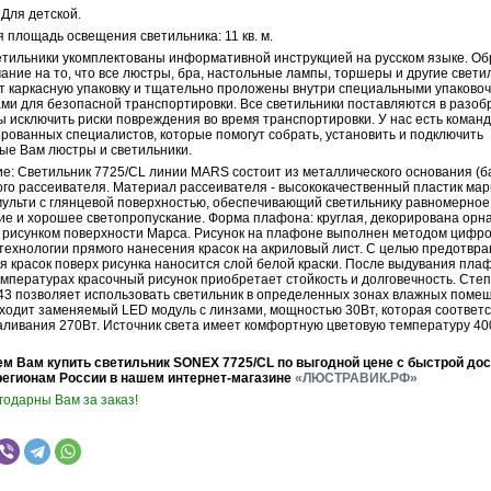
Для детской.
 площадь освещения светильника: 11 кв. м.
ильники укомплектованы информативной инструкцией на русском языке. О
ние на то, что все люстры, бра, настольные лампы, торшеры и другие свети
т каркасную упаковку и тщательно проложены внутри специальными упаково
ми для безопасной транспортировки. Все светильники поставляются в разо
ы исключить риски повреждения во время транспортировки. У нас есть коман
рованных специалистов, которые помогут собрать, установить и подключить
ые Вам люстры и светильники.
е: Светильник 7725/СL линии MARS состоит из металлического основания (б
ого рассеивателя. Материал рассеивателя - высококачественный пластик ма
 мульти с глянцевой поверхностью, обеспечивающий светильнику равномерное
ие и хорошее светопропускание. Форма плафона: круглая, декорирована орн
 рисунком поверхности Марса. Рисунок на плафоне выполнен методом цифр
 технологии прямого нанесения красок на акриловый лист. С целью предотвр
я красок поверх рисунка наносится слой белой краски. После выдувания пла
емпературах красочный рисунок приобретает стойкость и долговечность. Сте
43 позволяет использовать светильник в определенных зонах влажных помещ
входит заменяемый LED модуль с линзами, мощностью 30Вт, которая соответс
аливания 270Вт. Источник света имеет комфортную цветовую температуру 40
м Вам купить светильник SONEX 7725/CL по выгодной цене с быстрой дос
регионам России в нашем интернет-магазине
«ЛЮСТРАВИК.РФ»
годарны Вам за заказ!