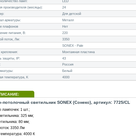
количество ламп:
LED
я производителя (месяцы):
24
ер:
Для детской
ал арматуры:
Металл
е плафонов
Нет
ние питания, В:
220
й поток, Лм:
3350
SONEX - Pale
 крепления:
Монтажная пластина
 защиты, IP:
43
:
Россия
рматуры:
Белый
я температура, K
4000
ПИСАНИЕ:
о-потолочный светильник SONEX (Сонекс), артикул: 7725/CL
 лампочек: 1 шт.;
етильника: 325 мм;
тильника: 80 мм;
поток: 3350 Лм
температура: 4000 К