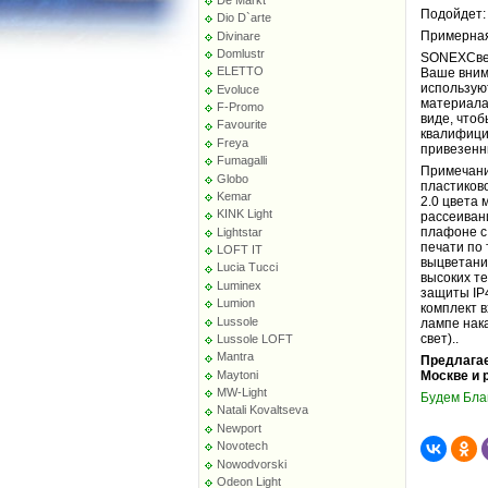
Подойдет: 
Dio D`arte
Примерная
Divinare
Domlustr
SONEXСвет
ELETTO
Ваше внима
использую
Evoluce
материала
F-Promo
виде, чтоб
Favourite
квалифици
Freya
привезенн
Fumagalli
Примечани
Globo
пластиков
Kemar
2.0 цвета
KINK Light
рассеиван
плафоне с
Lightstar
печати по
LOFT IT
выцветани
Lucia Tucci
высоких т
Luminex
защиты IP
Lumion
комплект 
Lussole
лампе нак
свет)..
Lussole LOFT
Mantra
Предлагае
Maytoni
Москве и 
MW-Light
Будем Бла
Natali Kovaltseva
Newport
Novotech
Nowodvorski
Odeon Light