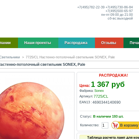
+7(495)
782-22-39
+7(495)
730-86-84
+7(495)
500-65-97
пн-пт:
09:00 до 21:00
сб-вс:
выходной
пании
Наши проекты
Распродажа
Отзывы
Печа
Светильники
>
7725/CL Настенно-потолочный светильник SONEX, Pale
Настенно-потолочный светильник SONEX, Pale
РАСПРОДАЖА!
1 367 руб
Цена:
Фабрика:
Sonex
Артикул:
7725/CL
EAN13 :
4690344140690
Статус:
В наличии
193
шт.
Количество:
Таблица расчета ламп для ко