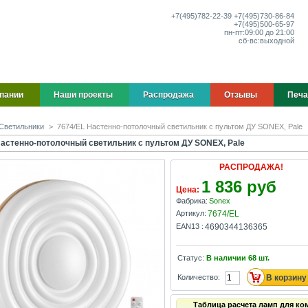
+7(495)
782-22-39
+7(495)
730-86-84
+7(495)
500-65-97
пн-пт:
09:00 до 21:00
сб-вс:
выходной
пании
Наши проекты
Распродажа
Отзывы
Печа
Светильники
>
7674/EL Настенно-потолочный светильник с пультом ДУ SONEX, Pale
Настенно-потолочный светильник с пультом ДУ SONEX, Pale
РАСПРОДАЖА!
1 836 руб
Цена:
Фабрика:
Sonex
Артикул:
7674/EL
EAN13 :
4690344136365
Статус:
В наличии
68
шт.
Количество:
Таблица расчета ламп для ко