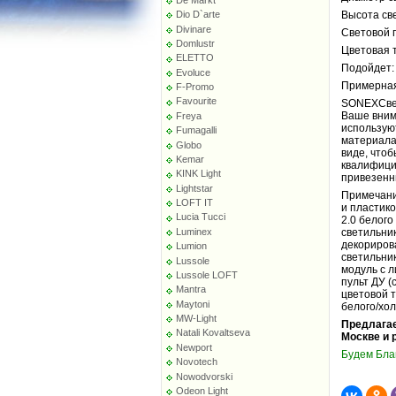
Dio D`arte
Высота све
Divinare
Световой 
Domlustr
Цветовая 
ELETTO
Подойдет:
Evoluce
Примерная
F-Promo
Favourite
SONEXСвет
Ваше внима
Freya
использую
Fumagalli
материала
Globo
виде, чтоб
Kemar
квалифици
KINK Light
привезенн
Lightstar
Примечани
LOFT IT
и пластик
Lucia Tucci
2.0 белого
Luminex
светильни
декориров
Lumion
светильни
Lussole
модуль с л
Lussole LOFT
пульт ДУ (
Mantra
цветовой 
Maytoni
белого/хол
MW-Light
Предлагае
Natali Kovaltseva
Москве и 
Newport
Будем Бла
Novotech
Nowodvorski
Odeon Light