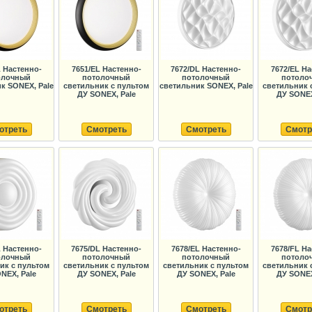
L Настенно-
7651/EL Настенно-
7672/DL Настенно-
7672/EL На
олочный
потолочный
потолочный
потоло
к SONEX, Pale
светильник с пультом
светильник SONEX, Pale
светильник 
ДУ SONEX, Pale
ДУ SONEX
отреть
Смотреть
Смотреть
Смотр
L Настенно-
7675/DL Настенно-
7678/EL Настенно-
7678/FL На
олочный
потолочный
потолочный
потоло
ик с пультом
светильник с пультом
светильник с пультом
светильник 
NEX, Pale
ДУ SONEX, Pale
ДУ SONEX, Pale
ДУ SONEX
отреть
Смотреть
Смотреть
Смотр