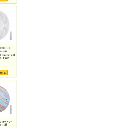
стенно-
чный
с пультом
, Pale
еть
стенно-
чный