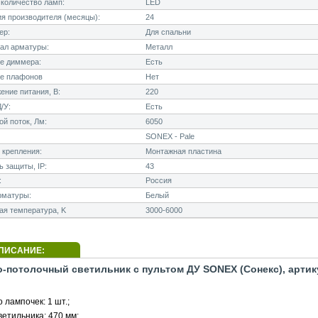
количество ламп:
LED
я производителя (месяцы):
24
ер:
Для спальни
ал арматуры:
Металл
е диммера:
Есть
е плафонов
Нет
ние питания, В:
220
/У:
Есть
й поток, Лм:
6050
SONEX - Pale
 крепления:
Монтажная пластина
 защиты, IP:
43
:
Россия
рматуры:
Белый
я температура, K
3000-6000
ПИСАНИЕ:
о-потолочный светильник с пультом ДУ SONEX (Сонекс), артик
 лампочек: 1 шт.;
етильника: 470 мм;