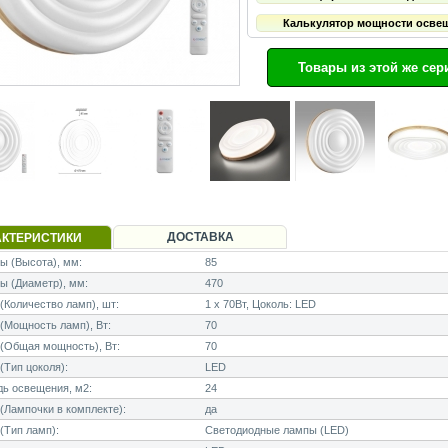
Калькулятор мощности осве
Товары из этой же сер
ДОСТАВКА
АКТЕРИСТИКИ
 (Высота), мм:
85
ы (Диаметр), мм:
470
Количество ламп), шт:
1 x 70Вт, Цоколь: LED
Мощность ламп), Вт:
70
(Общая мощность), Вт:
70
Тип цоколя):
LED
ь освещения, м2:
24
Лампочки в комплекте):
да
(Тип ламп):
Светодиодные лампы (LED)