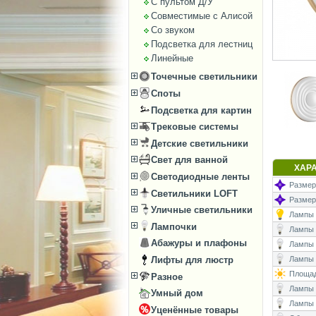
С пультом Д/У
Совместимые с Алисой
Со звуком
Подсветка для лестниц
Линейные
Точечные светильники
Споты
Подсветка для картин
Трековые системы
Детские светильники
Свет для ванной
ХАР
Светодиодные ленты
Размеры
Светильники LOFT
Размер
Уличные светильники
Лампы (
Лампочки
Лампы (
Абажуры и плафоны
Лампы 
Лифты для люстр
Лампы (
Площад
Разное
Лампы (
Умный дом
Лампы 
Уценённые товары