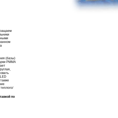
бращаем
льники
чными
бранном
да
ния (базы)
марки PMMA
вает
руглая,
зовать
 LED
 также
ние
теплого/
тавкой по