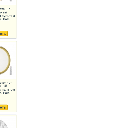
стенно-
чный
с пультом
, Pale
еть
стенно-
чный
с пультом
, Pale
еть