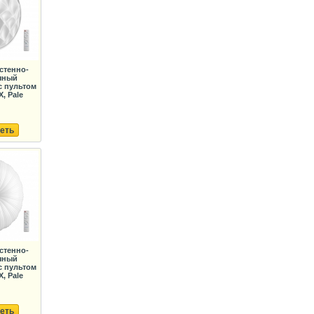
стенно-
чный
с пультом
, Pale
еть
стенно-
чный
с пультом
, Pale
еть