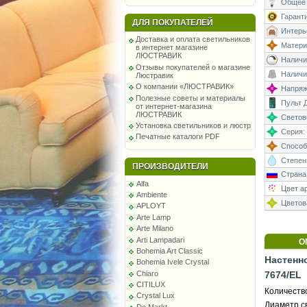
Общее 
Гаранти
ДЛЯ ПОКУПАТЕЛЕЙ
Интерь
Доставка и оплата светильников
Матери
в интернет магазине
ЛЮСТРАВИК
Наличи
Отзывы покупателей о магазине
Наличи
Люстравик
О компании «ЛЮСТРАВИК»
Напряже
Полезные советы и материалы
Пульт Д
от интернет-магазина
ЛЮСТРАВИК
Светово
Установка светильников и люстр
Серия:
Печатные каталоги PDF
Способ
Степень
ПРОИЗВОДИТЕЛИ
Страна
Alfa
Цвет а
Ambiente
Цветова
APLOYT
Arte Lamp
Arte Milano
Arti Lampadari
О
Bohemia Art Classic
Настенн
Bohemia Ivele Crystal
Chiaro
7674/EL
CITILUX
Количество
Crystal Lux
Диаметр св
De Markt