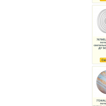
7679/E
пот
светильн
ДУ SO
См
7724/A
пот