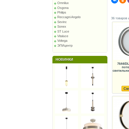
Omnilux
Osgona
Philips
Reccagni Angelo
36 товаров 
Sevinc
Sonex
ST Luce
Vitaluce
Voltega
ЭПИцентр
НОВИНКИ
7644/D
пот
светильни
См