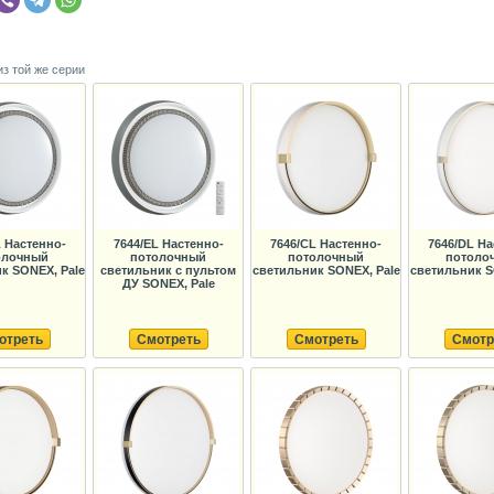
из той же серии
L Настенно-
7644/EL Настенно-
7646/CL Настенно-
7646/DL На
олочный
потолочный
потолочный
потоло
к SONEX, Pale
светильник с пультом
светильник SONEX, Pale
светильник S
ДУ SONEX, Pale
отреть
Смотреть
Смотреть
Смотр