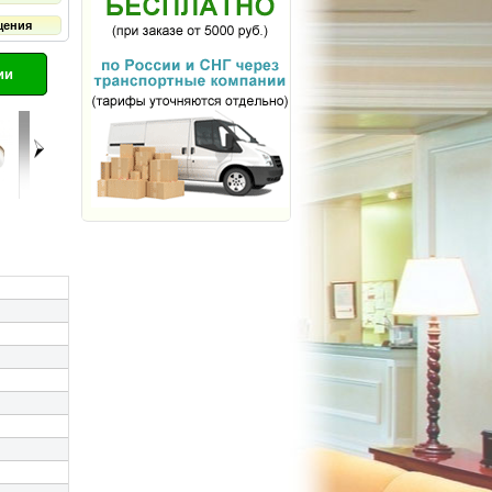
щения
ии