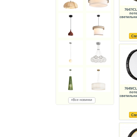
7647/C
пот
светильни
См
7649/C
пот
светильни
»Все новинки
См