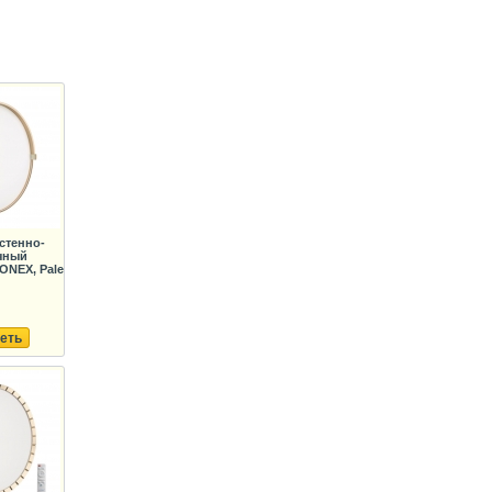
стенно-
чный
ONEX, Pale
еть