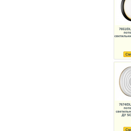
7651/D
пот
светильни
См
7674/D
пот
светильн
ДУ SO
См