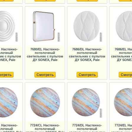
L Настенно-
7680/EL Настенно-
7686/DL Настенно-
7686/EL На
олочный
потолочный
потолочный
потоло
ик с пультом
светильник с пультом
светильник с пультом
светильник 
NEX, Pale
ДУ SONEX, Pale
ДУ SONEX, Pale
ДУ SONEX
отреть
Смотреть
Смотреть
Смотр
L Настенно-
7724/CL Настенно-
7724/DL Настенно-
7724/EL На
олочный
потолочный
потолочный
потоло