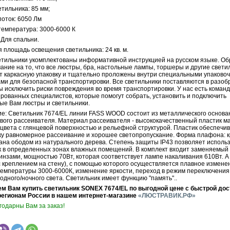
тильника: 85 мм;
поток: 6050 Лм
температура: 3000-6000 К
 Для спальни.
 площадь освещения светильника: 24 кв. м.
ильники укомплектованы информативной инструкцией на русском языке. О
ние на то, что все люстры, бра, настольные лампы, торшеры и другие свети
т каркасную упаковку и тщательно проложены внутри специальными упаково
ми для безопасной транспортировки. Все светильники поставляются в разо
ы исключить риски повреждения во время транспортировки. У нас есть коман
рованных специалистов, которые помогут собрать, установить и подключить
ые Вам люстры и светильники.
е: Светильник 7674/EL линии FASS WOOD состоит из металлического основа
ового рассеивателя. Материал рассеивателя - высококачественный пластик 
 цвета с глянцевой поверхностью и рельефной структурой. Пластик обеспечи
ку равномерное рассеивание и хорошее светопропускание. Форма плафона: к
ана ободом из натурального дерева. Степень защиты IP43 позволяет исполь
к в определенных зонах влажных помещений. В комплект входит заменяемый
инзами, мощностью 70Вт, которая соответствует лампе накаливания 610Вт. А
с креплением на стену), с помощью которого осуществляется плавное измене
температуры 3000-6000К, изменение яркости, переход в режим переключения 
одного/ночного света. Светильник имеет функцию "память"..
м Вам купить светильник SONEX 7674/EL по выгодной цене с быстрой дос
регионам России в нашем интернет-магазине
«ЛЮСТРАВИК.РФ»
годарны Вам за заказ!