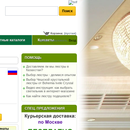
Корзина:
(пустая)
тные каталоги
Контакты
Добро пожаловать,
Вход
ПОМОЩЬ
Доставляем ли мы люстры в
Казахстан?
Выбор люстры - делимся опытом
Выбор Чешской хрустальной
люстры от Bohemia Ivele Crystal
Видео инструкция: как выбрать
светильник в интернет-магазине
Как найти люстру подешевле?
СПЕЦ. ПРЕДЛОЖЕНИЯ
мнаты