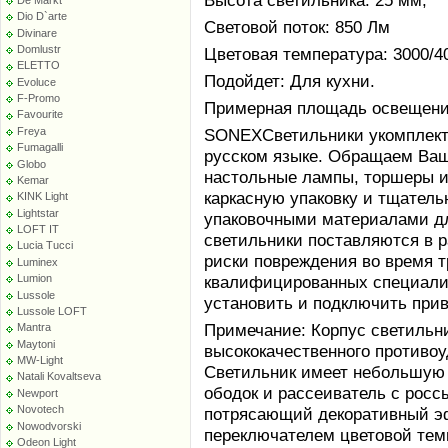
Высота светильника: 25 мм;
Dio D`arte
Световой поток: 850 Лм
Divinare
Domlustr
Цветовая температура: 3000/4
ELETTO
Подойдет: Для кухни.
Evoluce
F-Promo
Примерная площадь освещения 
Favourite
Freya
SONEXСветильники укомплект
Fumagalli
русском языке. Обращаем Ваше
Globo
настольные лампы, торшеры и
Kemar
каркасную упаковку и тщател
KINK Light
Lightstar
упаковочными материалами дл
LOFT IT
светильники поставляются в 
Lucia Tucci
риски повреждения во время т
Luminex
Lumion
квалифицированных специалис
Lussole
установить и подключить при
Lussole LOFT
Примечание: Корпус светильн
Mantra
Maytoni
высококачественного противоу
MW-Light
Светильник имеет небольшую 
Natali Kovaltseva
ободок и рассеиватель с росс
Newport
Novotech
потрясающий декоративный 
Nowodvorski
переключателем цветовой тем
Odeon Light