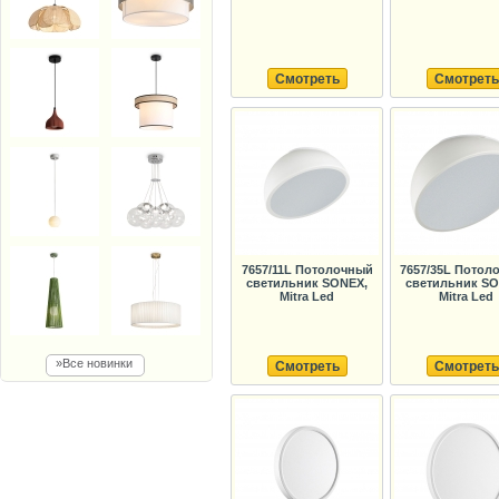
Смотреть
Смотреть
7657/11L Потолочный
7657/35L Потол
светильник SONEX,
светильник SO
Mitra Led
Mitra Led
»Все новинки
Смотреть
Смотреть