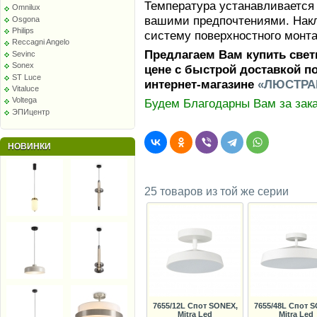
Температура устанавливается 
Omnilux
вашими предпочтениями. Накл
Osgona
Philips
систему поверхностного монт
Reccagni Angelo
Предлагаем Вам купить свет
Sevinc
Sonex
цене с быстрой доставкой п
ST Luce
интернет-магазине
«ЛЮСТРА
Vitaluce
Voltega
Будем Благодарны Вам за зака
ЭПИцентр
НОВИНКИ
25 товаров из той же серии
7655/12L Спот SONEX,
7655/48L Спот 
Mitra Led
Mitra Led