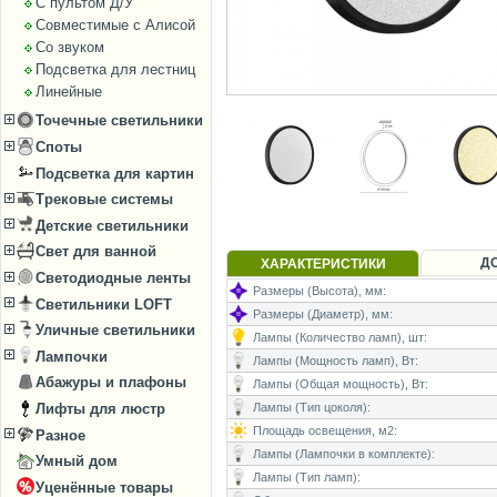
С пультом Д/У
Совместимые с Алисой
Со звуком
Подсветка для лестниц
Линейные
Точечные светильники
Споты
Подсветка для картин
Трековые системы
Детские светильники
Свет для ванной
Д
ХАРАКТЕРИСТИКИ
Светодиодные ленты
Размеры (Высота), мм:
Светильники LOFT
Размеры (Диаметр), мм:
Уличные светильники
Лампы (Количество ламп), шт:
Лампочки
Лампы (Мощность ламп), Вт:
Абажуры и плафоны
Лампы (Общая мощность), Вт:
Лифты для люстр
Лампы (Тип цоколя):
Площадь освещения, м2:
Разное
Лампы (Лампочки в комплекте):
Умный дом
Лампы (Тип ламп):
Уценённые товары