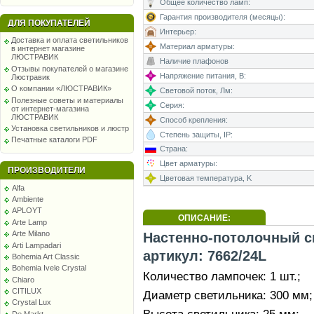
Общее количество ламп:
Гарантия производителя (месяцы):
ДЛЯ ПОКУПАТЕЛЕЙ
Интерьер:
Доставка и оплата светильников
Материал арматуры:
в интернет магазине
ЛЮСТРАВИК
Наличие плафонов
Отзывы покупателей о магазине
Напряжение питания, В:
Люстравик
О компании «ЛЮСТРАВИК»
Световой поток, Лм:
Полезные советы и материалы
Серия:
от интернет-магазина
ЛЮСТРАВИК
Способ крепления:
Установка светильников и люстр
Степень защиты, IP:
Печатные каталоги PDF
Страна:
Цвет арматуры:
ПРОИЗВОДИТЕЛИ
Цветовая температура, K
Alfa
Ambiente
APLOYT
ОПИСАНИЕ:
Arte Lamp
Arte Milano
Настенно-потолочный с
Arti Lampadari
артикул: 7662/24L
Bohemia Art Classic
Bohemia Ivele Crystal
Количество лампочек: 1 шт.;
Chiaro
CITILUX
Диаметр светильника: 300 мм;
Crystal Lux
De Markt