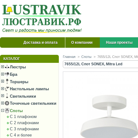
Доставка и оплата
О компании
Наши проекты
Главная
>
Споты
>
7655/12L Спот SONEX, Mi
КАТАЛОГ
7655/12L Спот SONEX, Mitra Led
Люстры
Бра
Торшеры
Настольные лампы
Светильники
Точечные светильники
Споты
С 1 плафоном
С 2 плафонами
С 3 плафонами
С 4 и более