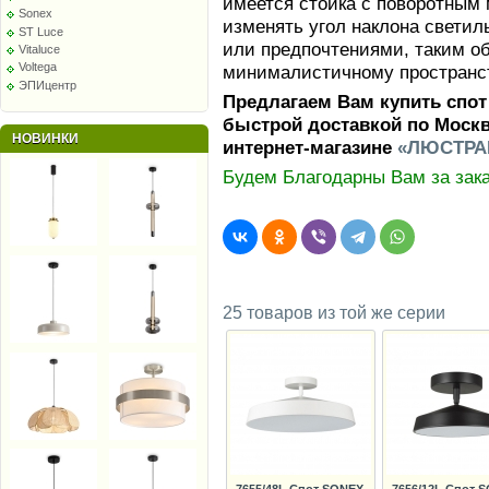
имеется стойка с поворотным
Sonex
изменять угол наклона светил
ST Luce
или предпочтениями, таким о
Vitaluce
Voltega
минималистичному пространст
ЭПИцентр
Предлагаем Вам купить спот
быстрой доставкой по Москв
НОВИНКИ
интернет-магазине
«ЛЮСТРА
Будем Благодарны Вам за зака
25 товаров из той же серии