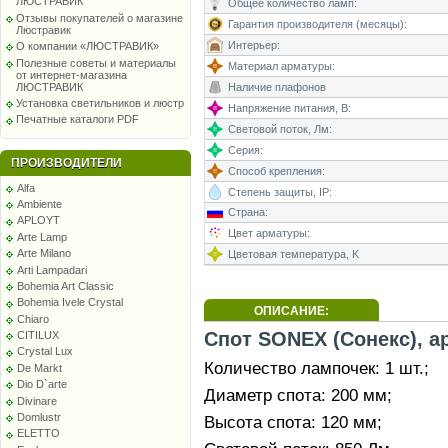
ЛЮСТРАВИК
Общее количество ламп:
Отзывы покупателей о магазине
Гарантия производителя (месяцы):
Люстравик
Интерьер:
О компании «ЛЮСТРАВИК»
Полезные советы и материалы
Материал арматуры:
от интернет-магазина
ЛЮСТРАВИК
Наличие плафонов
Установка светильников и люстр
Напряжение питания, В:
Печатные каталоги PDF
Световой поток, Лм:
Серия:
ПРОИЗВОДИТЕЛИ
Способ крепления:
Alfa
Степень защиты, IP:
Ambiente
Страна:
APLOYT
Цвет арматуры:
Arte Lamp
Arte Milano
Цветовая температура, K
Arti Lampadari
Bohemia Art Classic
Bohemia Ivele Crystal
ОПИСАНИЕ:
Chiaro
Спот SONEX (Сонекс), ар
CITILUX
Crystal Lux
Количество лампочек: 1 шт.;
De Markt
Dio D`arte
Диаметр спота: 200 мм;
Divinare
Domlustr
Высота спота: 120 мм;
ELETTO