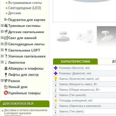
Встраиваемые споты
Светодиодные (LED)
Детские
Подсветка для картин
Трековые системы
Детские светильники
Свет для ванной
Светодиодные ленты
Светильники LOFT
Уличные светильники
Д
ХАРАКТЕРИСТИКИ
Лампочки
Размеры (Высота), мм:
Абажуры и плафоны
Размеры (Диаметр), мм:
Лифты для люстр
Лампы (Количество ламп), шт:
Разное
Лампы (Мощность ламп), Вт:
Умный дом
Лампы (Общая мощность), Вт:
Уценённые товары
Лампы (Тип цоколя):
Площадь освещения, м2:
ДЛЯ ПОКУПАТЕЛЕЙ
Лампы (Лампочки в комплекте):
Доставка и оплата светильников
Лампы (Тип ламп):
в интернет магазине