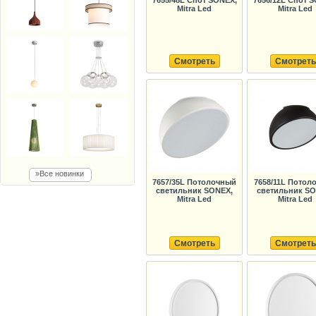
7655/48L Спот SONEX,
7656/12L Спот 
Mitra Led
Mitra Led
Смотреть
Смотреть
»Все новинки
7657/35L Потолочный
7658/11L Потол
светильник SONEX,
светильник SO
Mitra Led
Mitra Led
Смотреть
Смотреть