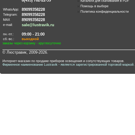
8(495) 782-22-39
Каталоги для скачивания в PDF
Помощь в выборе
89099358228
WhatsApp:
Политика конфиденциальности
89099358228
Telegram:
89099358228
MAX
sale@lustravik.ru
e-mail:
09:00 - 21:00
пн.-пт.:
сб.-вс.:
выходной
заказы через корзину - круглосуточно
© Люстравик, 2009-2026.
Интернет-магазин по продаже приборов освещения и сопутствующих товаров.
Фирменное наименование Lustravik - является зарегистрированной торговой маркой.