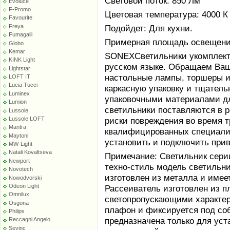
Световой поток: 850 Лм
Evoluce
F-Promo
Цветовая температура: 4000 К
Favourite
Freya
Подойдет: Для кухни.
Fumagalli
Примерная площадь освещения 
Globo
Kemar
SONEXСветильники укомплект
KINK Light
русском языке. Обращаем Ваше
Lightstar
настольные лампы, торшеры и
LOFT IT
Lucia Tucci
каркасную упаковку и тщател
Luminex
упаковочными материалами дл
Lumion
светильники поставляются в 
Lussole
Lussole LOFT
риски повреждения во время т
Mantra
квалифицированных специалис
Maytoni
установить и подключить при
MW-Light
Natali Kovaltseva
Примечание: Светильник сери
Newport
техно-стиль модель светильни
Novotech
изготовлен из металла и имее
Nowodvorski
Odeon Light
Рассеиватель изготовлен из п
Omnilux
светопропускающими характер
Osgona
плафон и фиксируется под со
Philips
предназначена только для уст
Reccagni Angelo
Sevinc