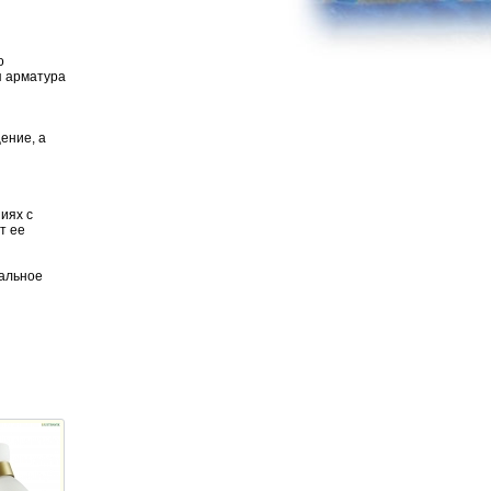
о
я арматура
ы
ение, а
иях с
т ее
нальное