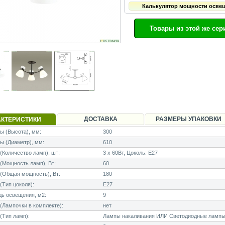
Калькулятор мощности осве
Товары из этой же сер
ДОСТАВКА
РАЗМЕРЫ УПАКОВКИ
АКТЕРИСТИКИ
 (Высота), мм:
300
ы (Диаметр), мм:
610
Количество ламп), шт:
3 x 60Вт, Цоколь: E27
Мощность ламп), Вт:
60
(Общая мощность), Вт:
180
Тип цоколя):
E27
ь освещения, м2:
9
Лампочки в комплекте):
нет
(Тип ламп):
Лампы накаливания ИЛИ Светодиодные лампы