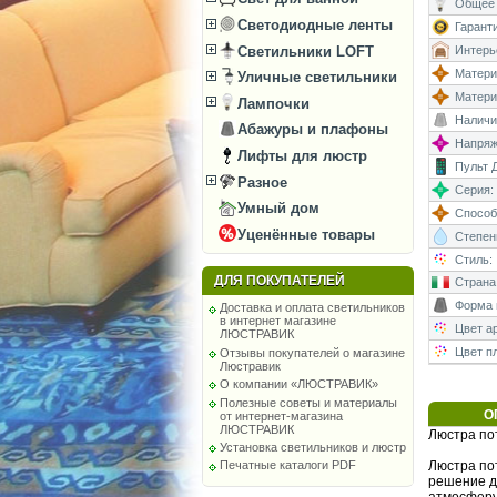
Общее 
Светодиодные ленты
Гаранти
Светильники LOFT
Интерь
Матери
Уличные светильники
Матери
Лампочки
Наличи
Абажуры и плафоны
Напряже
Лифты для люстр
Пульт Д
Разное
Серия:
Умный дом
Способ
Уценённые товары
Степень
Стиль:
ДЛЯ ПОКУПАТЕЛЕЙ
Страна
Форма 
Доставка и оплата светильников
в интернет магазине
Цвет а
ЛЮСТРАВИК
Цвет п
Отзывы покупателей о магазине
Люстравик
О компании «ЛЮСТРАВИК»
Полезные советы и материалы
О
от интернет-магазина
ЛЮСТРАВИК
Люстра по
Установка светильников и люстр
Люстра по
Печатные каталоги PDF
решение д