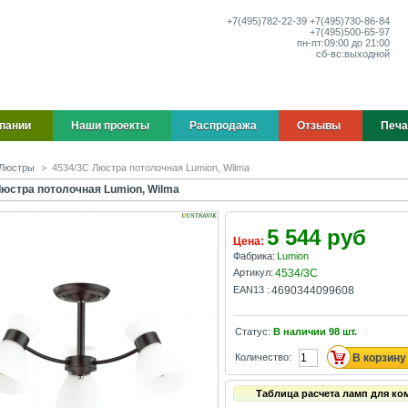
+7(495)
782-22-39
+7(495)
730-86-84
+7(495)
500-65-97
пн-пт:
09:00 до 21:00
сб-вс:
выходной
пании
Наши проекты
Распродажа
Отзывы
Печа
Люстры
>
4534/3C Люстра потолочная Lumion, Wilma
Люстра потолочная Lumion, Wilma
5 544 руб
Цена:
Фабрика:
Lumion
Артикул:
4534/3C
EAN13 :
4690344099608
Статус:
В наличии
98
шт.
Количество:
Таблица расчета ламп для ко