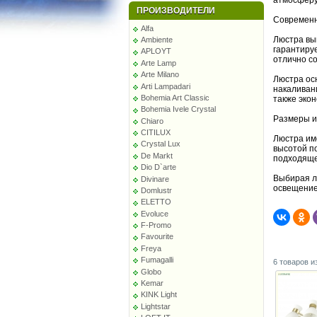
атмосферу
ПРОИЗВОДИТЕЛИ
Современн
Alfa
Люстра вы
Ambiente
гарантиру
APLOYT
отлично со
Arte Lamp
Arte Milano
Люстра ос
Arti Lampadari
накаливан
Bohemia Art Classic
также эко
Bohemia Ivele Crystal
Размеры и
Chiaro
CITILUX
Люстра им
Crystal Lux
высотой по
De Markt
подходящей
Dio D`arte
Выбирая л
Divinare
освещение
Domlustr
ELETTO
Evoluce
F-Promo
Favourite
Freya
Fumagalli
6 товаров и
Globo
Kemar
KINK Light
Lightstar