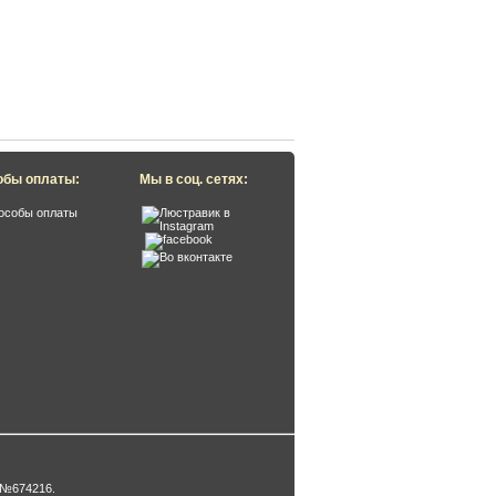
обы оплаты:
Мы в соц. сетях:
 №674216
.