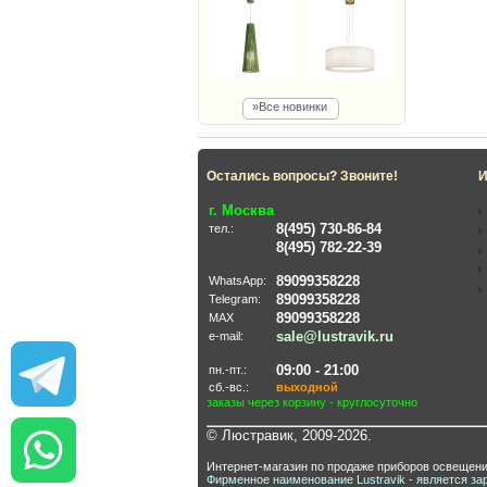
»Все новинки
Остались вопросы? Звоните!
И
г. Москва
8(495) 730-86-84
тел.:
8(495) 782-22-39
89099358228
WhatsApp:
89099358228
Telegram:
89099358228
MAX
sale@lustravik.ru
e-mail:
09:00 - 21:00
пн.-пт.:
сб.-вс.:
выходной
заказы через корзину - круглосуточно
© Люстравик, 2009-2026.
Интернет-магазин по продаже приборов освещени
Фирменное наименование Lustravik - является за