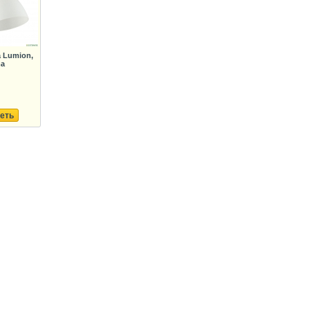
 Lumion,
ma
еть