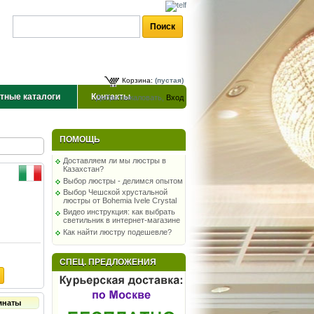
Корзина:
(пустая)
тные каталоги
Контакты
Добро пожаловать,
Вход
ПОМОЩЬ
Доставляем ли мы люстры в
Казахстан?
Выбор люстры - делимся опытом
Выбор Чешской хрустальной
люстры от Bohemia Ivele Crystal
Видео инструкция: как выбрать
светильник в интернет-магазине
Как найти люстру подешевле?
СПЕЦ. ПРЕДЛОЖЕНИЯ
мнаты