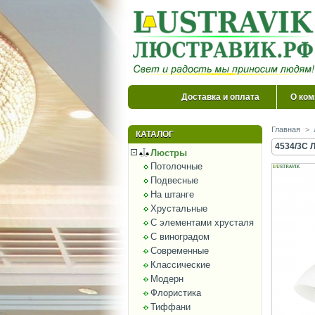
Доставка и оплата
О ком
Главная
>
КАТАЛОГ
4534/3C 
Люстры
Потолочные
Подвесные
На штанге
Хрустальные
С элементами хрусталя
С виноградом
Современные
Классические
Модерн
Флористика
Тиффани