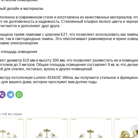
 в любом помещении.
ый дизайн и материалы
полнена в современном стиле и изготовлена из качественных материалов, чт
ет ее долговечность и надежность. Стеклянный плафон белого цвета и черна
четаются и дополняют друг друга.
нащена тремя лампами с цоколем E27, что позволяет использовать как ламп
ия, так и светодиодные лампы. Это обеспечивает равномерное и яркое освещ
номию электроэнергии.
 площадь освещения
еет диаметр 610 мм и высоту 300 мм, что позволяет разместить ее в помещен
толков до 3 метров. Общая площадь освещения составляет 9 кв. м, что делае
 для спален, гостиных, кухонь и других помещений.
юстру потолочную Lumion 4534/3C Wilma, вы получаете стильное и функцио
 для вашего дома, которое прослужит вам долгие годы.
з той же серии