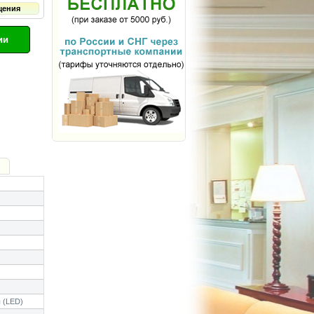
щения
ии
 (LED)