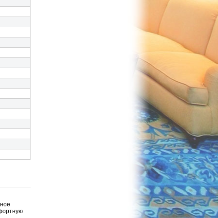
ьное
мфортную