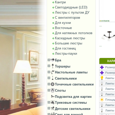
Кантри
Светодиодные (LED)
Люстры с пультом ДУ
С вентилятором
Для кухни
Восточные
Для натяжных потолков
Каскадные люстры
Большие люстры
Для гостиниц
Люстры-пауки
Бра
ХАР
Торшеры
Размеры
Настольные лампы
Размер
Светильники
Лампы (
Лампы (
Точечные светильники
Лампы 
Споты
Лампы (
Подсветка для картин
Площад
Трековые системы
Лампы (
Детские светильники
Лампы 
Свет для ванной