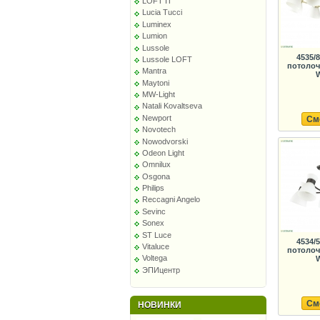
LOFT IT
Lucia Tucci
Luminex
Lumion
Lussole
4535/
Lussole LOFT
потолоч
Mantra
W
Maytoni
MW-Light
Natali Kovaltseva
Newport
См
Novotech
Nowodvorski
Odeon Light
Omnilux
Osgona
Philips
Reccagni Angelo
Sevinc
Sonex
ST Luce
4534/
Vitaluce
потолоч
Voltega
W
ЭПИцентр
См
НОВИНКИ