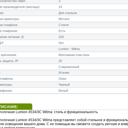
количество ламп:
3
я производителя (месяцы):
24
ер:
Для спальни
ал арматуры:
Металл
ал плафона:
Стекло
е плафонов
Есть
ние питания, В:
220
/У:
Нет
Lumion - Wilma
 крепления:
Монтажная пластина
 защиты, IP:
20
Современный
:
Италия
плафона:
Овал
рматуры:
Черный
лафонов:
Белый
ПИСАНИЕ:
толочная Lumion 4534/3C Wilma: стиль и функциональность
толочная Lumion 4534/3C Wilma представляет собой стильное и функционал
ля освещения вашего дома. С ее помощью вы сможете создать уютную и ко