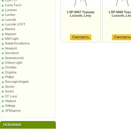
LOFT IT
Lucia Tucci
Luminex
LSP-0667 Торшер
LSP-0668 Тор
Lumion
Lussole, Levy
Lussole, Le
Lussole
Lussole LOFT
Mantra
Maytoni
Смотреть
Смотреть
MW-Light
Natali Kovaltseva
Newport
Novotech
Nowodvorski
Odeon Light
Omnilux
Osgona
Philips
Reccagni Angelo
Sevinc
Sonex
ST Luce
Vitaluce
Voltega
ЭПИцентр
НОВИНКИ