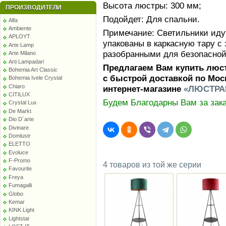
Высота люстры: 300 мм;
ПРОИЗВОДИТЕЛИ
Подойдет: Для спальни.
Alfa
Ambiente
Примечание: Светильники идут
APLOYT
упакованы в каркасную тару 
Arte Lamp
разобранными для безопасной
Arte Milano
Arti Lampadari
Предлагаем Вам купить люст
Bohemia Art Classic
с быстрой доставкой по Мос
Bohemia Ivele Crystal
Chiaro
интернет-магазине
«ЛЮСТРА
CITILUX
Будем Благодарны Вам за зака
Crystal Lux
De Markt
Dio D`arte
Divinare
Domlustr
ELETTO
Evoluce
F-Promo
4 товаров из той же серии
Favourite
Freya
Fumagalli
Globo
Kemar
KINK Light
Lightstar