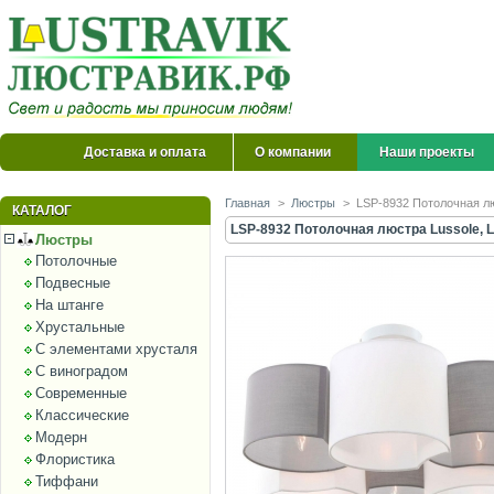
Доставка и оплата
О компании
Наши проекты
Главная
>
Люстры
>
LSP-8932 Потолочная лю
КАТАЛОГ
LSP-8932 Потолочная люстра Lussole, 
Люстры
Потолочные
Подвесные
На штанге
Хрустальные
С элементами хрусталя
С виноградом
Современные
Классические
Модерн
Флористика
Тиффани