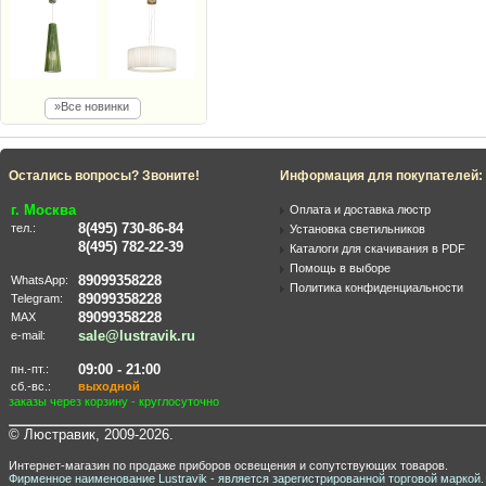
»Все новинки
Остались вопросы? Звоните!
Информация для покупателей:
г. Москва
Оплата и доставка люстр
8(495) 730-86-84
тел.:
Установка светильников
8(495) 782-22-39
Каталоги для скачивания в PDF
Помощь в выборе
89099358228
WhatsApp:
Политика конфиденциальности
89099358228
Telegram:
89099358228
MAX
sale@lustravik.ru
e-mail:
09:00 - 21:00
пн.-пт.:
сб.-вс.:
выходной
заказы через корзину - круглосуточно
© Люстравик, 2009-2026.
Интернет-магазин по продаже приборов освещения и сопутствующих товаров.
Фирменное наименование Lustravik - является зарегистрированной торговой маркой.