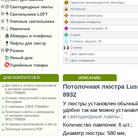
Гарантия производителя (месяцы):
Светодиодные ленты
Интерьер:
Светильники LOFT
Материал арматуры:
Уличные светильники
Материал плафона:
Напряжение питания, В:
Лампочки
Серия:
Абажуры и плафоны
Степень защиты, IP:
Лифты для люстр
Страна:
Разное
Цвет арматуры:
Умный дом
Цвет плафонов:
Уценённые товары
ОПИСАНИЕ:
ДЛЯ ПОКУПАТЕЛЕЙ
Потолочная люстра Luss
Доставка и оплата светильников
в интернет магазине
ЛЮСТРАВИК
8932
Отзывы покупателей о магазине
Люстравик
У люстры установлен обычный 
О компании «ЛЮСТРАВИК»
удобно так как можно устанав
Полезные советы и материалы
и
светодиодные лампы
;
от интернет-магазина
ЛЮСТРАВИК
Количество лампочек: 6 шт.;
Установка светильников и люстр
Печатные каталоги PDF
Диаметр люстры: 580 мм;