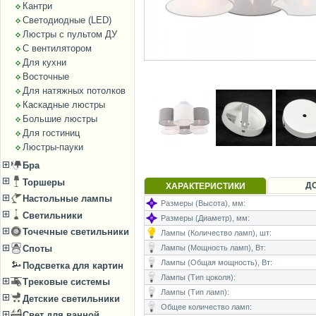
Кантри
Светодиодные (LED)
Люстры с пультом ДУ
С вентилятором
Для кухни
Восточные
Для натяжных потолков
Каскадные люстры
Большие люстры
Для гостиниц
Люстры-пауки
Бра
Торшеры
Д
ХАРАКТЕРИСТИКИ
Настольные лампы
Размеры (Высота), мм:
Светильники
Размеры (Диаметр), мм:
Точечные светильники
Лампы (Количество ламп), шт:
Лампы (Мощность ламп), Вт:
Споты
Лампы (Общая мощность), Вт:
Подсветка для картин
Лампы (Тип цоколя):
Трековые системы
Лампы (Тип ламп):
Детские светильники
Общее количество ламп:
Свет для ванной