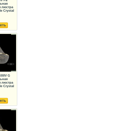
IV Pa
льная
я люстра
e Crystal
еть
100IV G
льная
я люстра
e Crystal
еть