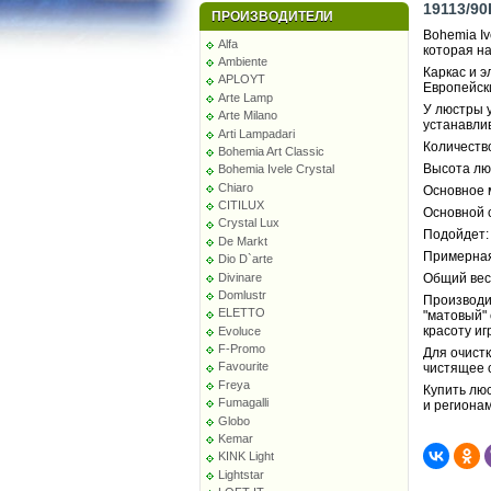
19113/90
ПРОИЗВОДИТЕЛИ
Bohemia Iv
Alfa
которая на
Ambiente
Каркас и 
APLOYT
Европейск
Arte Lamp
У люстры у
Arte Milano
устанавли
Arti Lampadari
Количество
Bohemia Art Classic
Высота лю
Bohemia Ivele Crystal
Chiaro
Основное 
CITILUX
Основной с
Crystal Lux
Подойдет: 
De Markt
Примерная
Dio D`arte
Divinare
Общий вес 
Domlustr
Производи
ELETTO
"матовый"
красоту иг
Evoluce
F-Promo
Для очист
Favourite
чистящее 
Freya
Купить люс
Fumagalli
и региона
Globo
Kemar
KINK Light
Lightstar