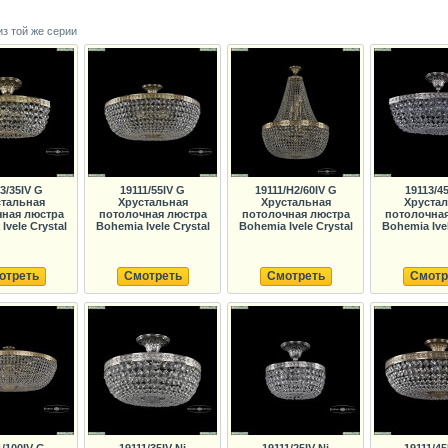
из той же серии
3/35IV G
19111/55IV G
19111/H2/60IV G
19113/45
тальная
Хрустальная
Хрустальная
Хруста
ная люстра
потолочная люстра
потолочная люстра
потолочна
Ivele Crystal
Bohemia Ivele Crystal
Bohemia Ivele Crystal
Bohemia Ivel
отреть
Смотреть
Смотреть
Смотр