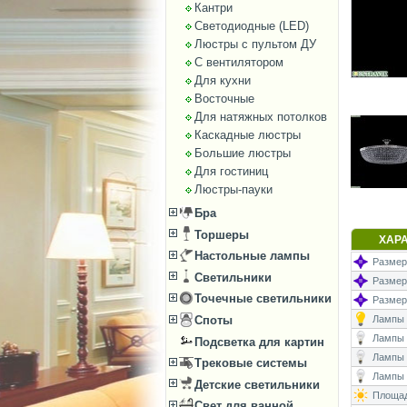
Кантри
Светодиодные (LED)
Люстры с пультом ДУ
С вентилятором
Для кухни
Восточные
Для натяжных потолков
Каскадные люстры
Большие люстры
Для гостиниц
Люстры-пауки
Бра
Торшеры
ХАР
Настольные лампы
Размеры
Светильники
Размер
Точечные светильники
Размеры
Лампы (
Споты
Лампы (
Подсветка для картин
Лампы 
Трековые системы
Лампы (
Детские светильники
Площад
Свет для ванной