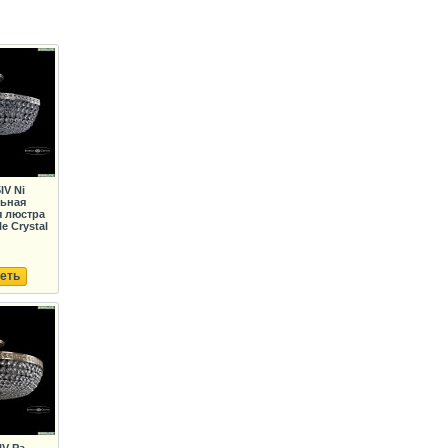
IV Ni
льная
я люстра
e Crystal
еть