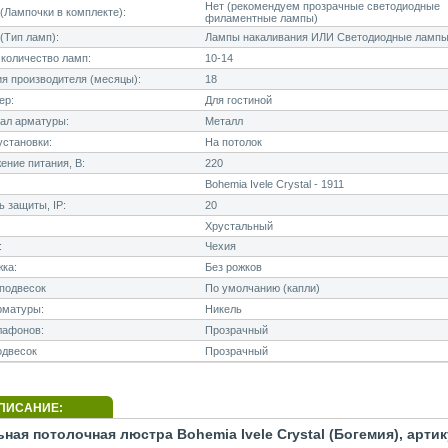
Нет (рекомендуем прозрачные светодиодные
Лампочки в комплекте):
филаментные лампы)
(Тип ламп):
Лампы накаливания ИЛИ Светодиодные лампы
количество ламп:
10-14
я производителя (месяцы):
18
ер:
Для гостиной
ал арматуры:
Металл
становки:
На потолок
ние питания, В:
220
Bohemia Ivele Crystal - 1911
 защиты, IP:
20
Хрустальный
:
Чехия
ка:
Без рожков
подвесок
По умолчанию (капли)
рматуры:
Никель
лафонов:
Прозрачный
одвесок
Прозрачный
ПИСАНИЕ:
ная потолочная люстра Bohemia Ivele Crystal (Богемия), артик