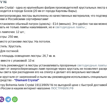
IV Ni
ele Crystal - одна из крупнейших фабрик производителей хрустальных люстр 
ходится в городе Бохов (20 км от города Карловы Вары).
электропроводка люстры выполнены из качественных материалов, что подтве
ими и Российскими сертификатами!
становлен обычный патрон (цоколь) - E14 (миньон). Это удобно так как можн
вать не только лампы накаливания, но и
светодиодные лампы
;
 лампочек: 12 шт.;
стры: 250 мм;
место установки люстры: На потолок.
тиль: Хрусталь.
Для гостиной.
 площадь освещения люстры: 26,7 кв. м.
вместе с упаковкой: 10 кг.
тель рекомендует в люстры устанавливать прозрачные
светодиодные лампы
 свет от энергосберегающих ламп проходя через хрусталь не позволяет раскр
ры света при распадении его на спектр и делает его визуально матовым!
ки хрусталя от загрязнений и пыли мы рекомендуем использовать специально
средство -
“Diamant Crystal”
тру Bohemia Ivele Crystal 19113/90IV Ni по выгодной цене с быстрой доставко
м России в нашем интернет-магазине
ЛЮСТРАВИК.РФ