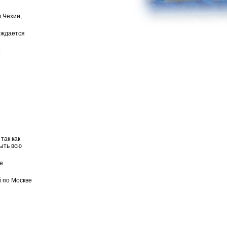
в Чехии,
рждается
о
так как
ыть всю
е
й по Москве