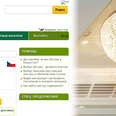
Корзина:
(пустая)
тные каталоги
Контакты
Добро пожаловать,
Вход
ПОМОЩЬ
Доставляем ли мы люстры в
Казахстан?
Выбор люстры - делимся опытом
Выбор Чешской хрустальной
люстры от Bohemia Ivele Crystal
Видео инструкция: как выбрать
светильник в интернет-магазине
Как найти люстру подешевле?
СПЕЦ. ПРЕДЛОЖЕНИЯ
 доставка