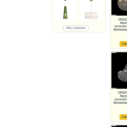
19111
Хрус
потолоч
»Все новинки
Bohemia 
См
19111/
Хрус
потолоч
Bohemia 
См