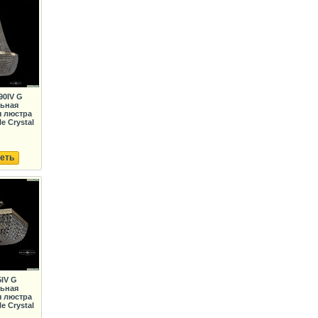
90IV G
льная
я люстра
e Crystal
еть
5IV G
льная
я люстра
e Crystal