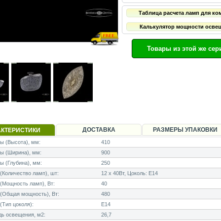
Таблица расчета ламп для ко
Калькулятор мощности осве
Товары из этой же сер
ДОСТАВКА
РАЗМЕРЫ УПАКОВКИ
АКТЕРИСТИКИ
 (Высота), мм:
410
ы (Ширина), мм:
900
 (Глубина), мм:
250
Количество ламп), шт:
12 x 40Вт, Цоколь: E14
Мощность ламп), Вт:
40
(Общая мощность), Вт:
480
Тип цоколя):
E14
ь освещения, м2:
26,7