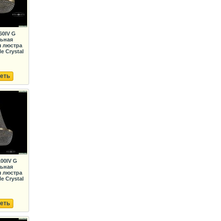
60IV G
льная
я люстра
e Crystal
еть
100IV G
льная
я люстра
e Crystal
еть