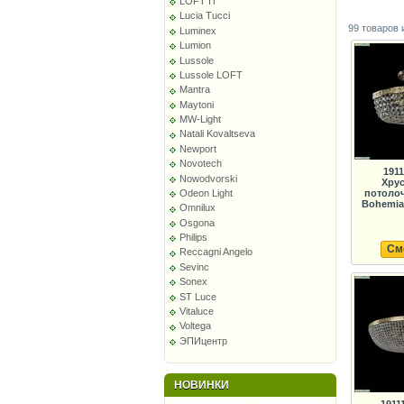
LOFT IT
Lucia Tucci
99 товаров 
Luminex
Lumion
Lussole
Lussole LOFT
Mantra
Maytoni
MW-Light
Natali Kovaltseva
Newport
Novotech
1911
Nowodvorski
Хрус
Odeon Light
потолоч
Bohemia 
Omnilux
Osgona
Philips
См
Reccagni Angelo
Sevinc
Sonex
ST Luce
Vitaluce
Voltega
ЭПИцентр
НОВИНКИ