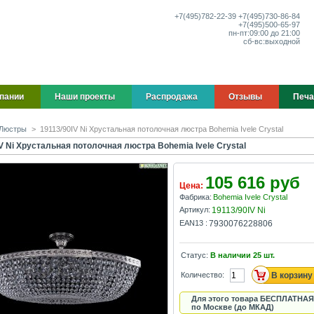
+7(495)
782-22-39
+7(495)
730-86-84
+7(495)
500-65-97
пн-пт:
09:00 до 21:00
сб-вс:
выходной
пании
Наши проекты
Распродажа
Отзывы
Печа
Люстры
>
19113/90IV Ni Хрустальная потолочная люстра Bohemia Ivele Crystal
V Ni Хрустальная потолочная люстра Bohemia Ivele Crystal
105 616 руб
Цена:
Фабрика:
Bohemia Ivele Crystal
Артикул:
19113/90IV Ni
EAN13 :
7930076228806
Статус:
В наличии
25
шт.
Количество:
Для этого товара БЕСПЛАТНАЯ
по Москве (до МКАД)