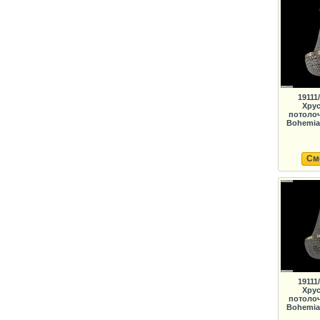
19111
Хрус
потолоч
Bohemia 
См
19111
Хрус
потолоч
Bohemia 