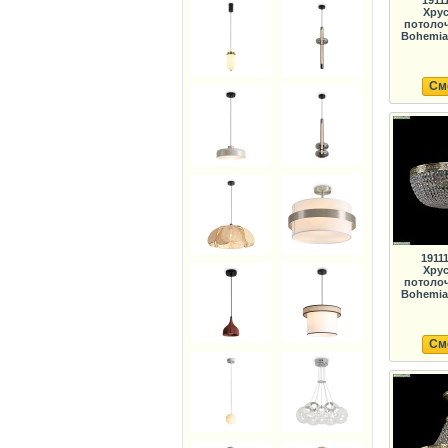
1911
Хрус
потолоч
Bohemia 
См
1911
Хрус
потолоч
Bohemia 
См