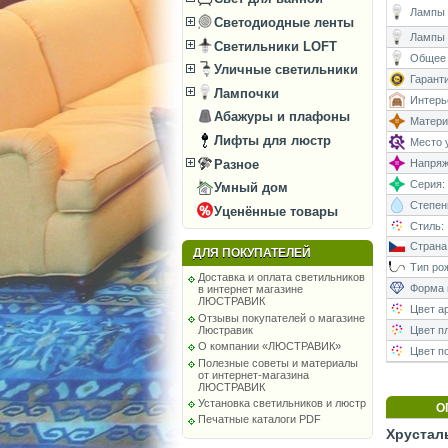
Лампы (
Светодиодные ленты
Лампы 
Светильники LOFT
Общее 
Уличные светильники
Гаранти
Лампочки
Интерь
Абажуры и плафоны
Матери
Лифты для люстр
Место у
Разное
Напряже
Серия:
Умный дом
Степень
Уценённые товары
Стиль:
Страна
ДЛЯ ПОКУПАТЕЛЕЙ
Тип рож
Доставка и оплата светильников
Форма 
в интернет магазине
ЛЮСТРАВИК
Цвет а
Отзывы покупателей о магазине
Цвет п
Люстравик
О компании «ЛЮСТРАВИК»
Цвет п
Полезные советы и материалы
от интернет-магазина
ЛЮСТРАВИК
Установка светильников и люстр
О
Печатные каталоги PDF
Хрусталь