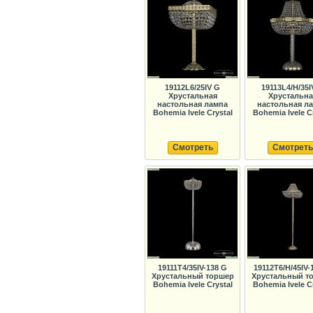
19112L6/25IV G
19113L4/H/35I
Хрустальная
Хрустальна
настольная лампа
настольная л
Bohemia Ivele Crystal
Bohemia Ivele C
Смотреть
Смотреть
19111T4/35IV-138 G
19112T6/H/45IV-
Хрустальный торшер
Хрустальный т
Bohemia Ivele Crystal
Bohemia Ivele C