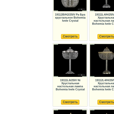
19112B/H2/25IV Pa Бра
19111L4/H/25IV
хрустальное Bohemia
Хрустальна
Ivele Crystal
настольная л
Bohemia Ivele C
Смотреть
Смотреть
19111L6/25IV Ni
19112L4/H/25I
Хрустальная
Хрустальна
настольная лампа
настольная л
Bohemia Ivele Crystal
Bohemia Ivele C
Смотреть
Смотреть