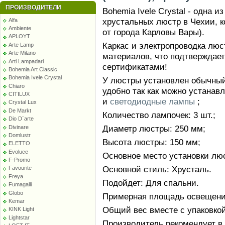
ПРОИЗВОДИТЕЛИ
Bohemia Ivele Crystal - одна 
хрустальных люстр в Чехии, к
Alfa
Ambiente
от города Карловы Вары).
APLOYT
Каркас и электропроводка лю
Arte Lamp
Arte Milano
материалов, что подтверждае
Arti Lampadari
сертификатами!
Bohemia Art Classic
Bohemia Ivele Crystal
У люстры установлен обычный 
Chiaro
удобно так как можно устанав
CITILUX
и
светодиодные лампы
;
Crystal Lux
De Markt
Количество лампочек: 3 шт.;
Dio D`arte
Диаметр люстры: 250 мм;
Divinare
Domlustr
Высота люстры: 150 мм;
ELETTO
Evoluce
Основное место установки люс
F-Promo
Основной стиль: Хрусталь.
Favourite
Freya
Подойдет: Для спальни.
Fumagalli
Globo
Примерная площадь освещения
Kemar
Общий вес вместе с упаковкой:
KINK Light
Lightstar
Производитель рекомендует в