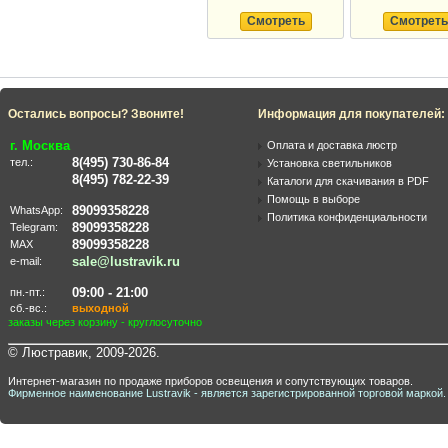
Смотреть
Смотреть
Остались вопросы? Звоните!
Информация для покупателей:
г. Москва
Оплата и доставка люстр
8(495) 730-86-84
тел.:
Установка светильников
8(495) 782-22-39
Каталоги для скачивания в PDF
Помощь в выборе
89099358228
WhatsApp:
Политика конфиденциальности
89099358228
Telegram:
89099358228
MAX
sale@lustravik.ru
e-mail:
09:00 - 21:00
пн.-пт.:
сб.-вс.:
выходной
заказы через корзину - круглосуточно
© Люстравик, 2009-2026.
Интернет-магазин по продаже приборов освещения и сопутствующих товаров.
Фирменное наименование Lustravik - является зарегистрированной торговой маркой.