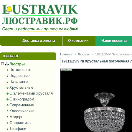
Доставка и оплата
О компании
Наши проекты
Главная
>
Люстры
>
19111/25IV Ni Хрустальн
КАТАЛОГ
19111/25IV Ni Хрустальная потолочная л
Люстры
Потолочные
Подвесные
На штанге
Хрустальные
С элементами хрусталя
С виноградом
Современные
Классические
Модерн
Флористика
Тиффани