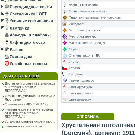
Лампы (Тип ламп):
Светодиодные ленты
Общее количество ламп:
Светильники LOFT
Гарантия производителя (месяцы):
Уличные светильники
Интерьер:
Лампочки
Материал арматуры:
Абажуры и плафоны
Место установки:
Лифты для люстр
Напряжение питания, В:
Разное
Серия:
Степень защиты, IP:
Умный дом
Стиль:
Уценённые товары
Страна:
Тип рожка:
ДЛЯ ПОКУПАТЕЛЕЙ
Форма подвесок
Доставка и оплата светильников
Цвет арматуры:
в интернет магазине
ЛЮСТРАВИК
Цвет плафонов:
Отзывы покупателей о магазине
Цвет подвесок
Люстравик
О компании «ЛЮСТРАВИК»
Полезные советы и материалы
от интернет-магазина
ОПИСАНИЕ:
ЛЮСТРАВИК
Установка светильников и люстр
Хрустальная потолочная
Печатные каталоги PDF
(Богемия), артикул: 1911