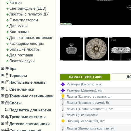
Кантри
Светодиодные (LED)
Люстры с пультом ДУ
С вентилятором
Для кухни
Восточные
Для натяжных потолков
Каскадные люстры
Большие люстры
Для гостиниц
Люстры-пауки
Бра
Торшеры
Д
ХАРАКТЕРИСТИКИ
Настольные лампы
Размеры (Высота), мм:
Светильники
Размеры (Диаметр), мм:
Точечные светильники
Лампы (Количество ламп), шт:
Лампы (Мощность ламп), Вт:
Споты
Лампы (Общая мощность), Вт:
Подсветка для картин
Лампы (Тип цоколя):
Трековые системы
Площадь освещения, м2:
Детские светильники
Лампы (Лампочки в комплекте):
Свет для ванной