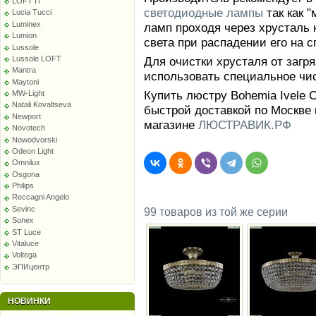
LOFT IT
светодиодные лампы
так как 
Lucia Tucci
Luminex
ламп проходя через хрусталь 
Lumion
света при распадении его на с
Lussole
Для очистки хрусталя от заг
Lussole LOFT
Mantra
использовать специальное чи
Maytoni
Купить люстру Bohemia Ivele C
MW-Light
Natali Kovaltseva
быстрой доставкой по Москве 
Newport
магазине
ЛЮСТРАВИК.РФ
Novotech
Nowodvorski
Odeon Light
Omnilux
Osgona
Philips
Reccagni Angelo
Sevinc
99 товаров из той же серии
Sonex
ST Luce
Vitaluce
Voltega
ЭПИцентр
НОВИНКИ