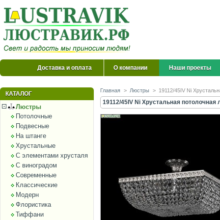
Доставка и оплата
О компании
Наши проекты
Главная
>
Люстры
>
19112/45IV Ni Хрустальн
КАТАЛОГ
19112/45IV Ni Хрустальная потолочная л
Люстры
Потолочные
Подвесные
На штанге
Хрустальные
С элементами хрусталя
С виноградом
Современные
Классические
Модерн
Флористика
Тиффани