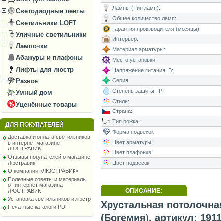
Лампы (Тип ламп):
Светодиодные ленты
Общее количество ламп:
Светильники LOFT
Гарантия производителя (месяцы):
Уличные светильники
Интерьер:
Лампочки
Материал арматуры:
Абажуры и плафоны
Место установки:
Лифты для люстр
Напряжение питания, В:
Разное
Серия:
Степень защиты, IP:
Умный дом
Стиль:
Уценённые товары
Страна:
Тип рожка:
ДЛЯ ПОКУПАТЕЛЕЙ
Форма подвесок
Доставка и оплата светильников
Цвет арматуры:
в интернет магазине
ЛЮСТРАВИК
Цвет плафонов:
Отзывы покупателей о магазине
Цвет подвесок
Люстравик
О компании «ЛЮСТРАВИК»
Полезные советы и материалы
от интернет-магазина
ОПИСАНИЕ:
ЛЮСТРАВИК
Установка светильников и люстр
Хрустальная потолочная
Печатные каталоги PDF
(Богемия), артикул: 1911