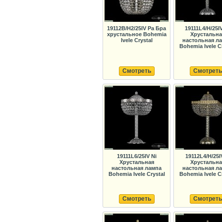
19112B/H2/25IV Pa Бра
19111L4/H/25IV
хрустальное Bohemia
Хрустальна
Ivele Crystal
настольная л
Bohemia Ivele C
Смотреть
Смотреть
19111L6/25IV Ni
19112L4/H/25I
Хрустальная
Хрустальна
настольная лампа
настольная л
Bohemia Ivele Crystal
Bohemia Ivele C
Смотреть
Смотреть