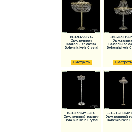
19112L6/25IV G
19113L4/H/35I
Хрустальная
Хрустальна
настольная лампа
настольная л
Bohemia Ivele Crystal
Bohemia Ivele C
Смотреть
Смотреть
19111T4/35IV-138 G
19112T6/H/45IV-
Хрустальный торшер
Хрустальный т
Bohemia Ivele Crystal
Bohemia Ivele C