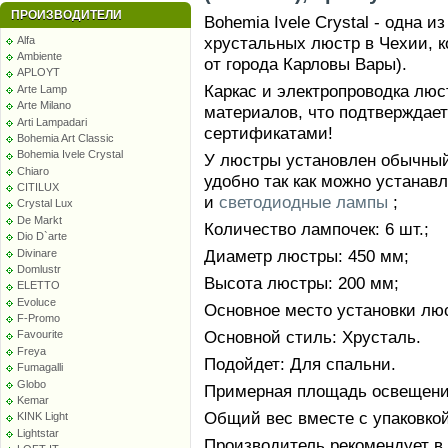
ПРОИЗВОДИТЕЛИ
Bohemia Ivele Crystal - одна 
хрустальных люстр в Чехии, к
Alfa
Ambiente
от города Карловы Вары).
APLOYT
Каркас и электропроводка лю
Arte Lamp
Arte Milano
материалов, что подтверждае
Arti Lampadari
сертификатами!
Bohemia Art Classic
Bohemia Ivele Crystal
У люстры установлен обычный 
Chiaro
удобно так как можно устанав
CITILUX
и
светодиодные лампы
;
Crystal Lux
De Markt
Количество лампочек: 6 шт.;
Dio D`arte
Диаметр люстры: 450 мм;
Divinare
Domlustr
Высота люстры: 200 мм;
ELETTO
Evoluce
Основное место установки люс
F-Promo
Основной стиль: Хрусталь.
Favourite
Freya
Подойдет: Для спальни.
Fumagalli
Globo
Примерная площадь освещения
Kemar
Общий вес вместе с упаковкой:
KINK Light
Lightstar
Производитель рекомендует в