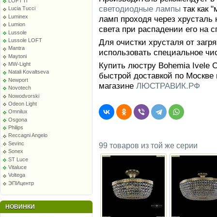
LOFT IT
светодиодные лампы
так как 
Lucia Tucci
Luminex
ламп проходя через хрусталь 
Lumion
света при распадении его на с
Lussole
Для очистки хрусталя от заг
Lussole LOFT
Mantra
использовать специальное чи
Maytoni
Купить люстру Bohemia Ivele C
MW-Light
Natali Kovaltseva
быстрой доставкой по Москве 
Newport
магазине
ЛЮСТРАВИК.РФ
Novotech
Nowodvorski
Odeon Light
Omnilux
Osgona
Philips
Reccagni Angelo
Sevinc
99 товаров из той же серии
Sonex
ST Luce
Vitaluce
Voltega
ЭПИцентр
НОВИНКИ