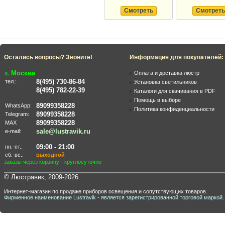
Смотреть
Смотреть
Остались вопросы? Звоните!
Информация для покупателей:
г. Москва
Оплата и доставка люстр
8(495) 730-86-84
тел.:
Установка светильников
8(495) 782-22-39
Каталоги для скачивания в PDF
Помощь в выборе
89099358228
WhatsApp:
Политика конфиденциальности
89099358228
Telegram:
89099358228
MAX
sale@lustravik.ru
e-mail:
09:00 - 21:00
пн.-пт.:
сб.-вс.:
выходной
заказы через корзину - круглосуточно
© Люстравик, 2009-2026.
Интернет-магазин по продаже приборов освещения и сопутствующих товаров.
Фирменное наименование Lustravik - является зарегистрированной торговой маркой.