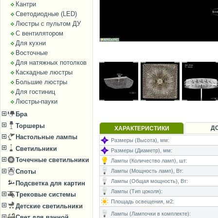
Кантри
Светодиодные (LED)
Люстры с пультом ДУ
С вентилятором
Для кухни
Восточные
Для натяжных потолков
Каскадные люстры
Большие люстры
Для гостиниц
Люстры-пауки
Бра
Торшеры
Д
ХАРАКТЕРИСТИКИ
Настольные лампы
Размеры (Высота), мм:
Светильники
Размеры (Диаметр), мм:
Точечные светильники
Лампы (Количество ламп), шт:
Лампы (Мощность ламп), Вт:
Споты
Лампы (Общая мощность), Вт:
Подсветка для картин
Лампы (Тип цоколя):
Трековые системы
Площадь освещения, м2:
Детские светильники
Лампы (Лампочки в комплекте):
Свет для ванной