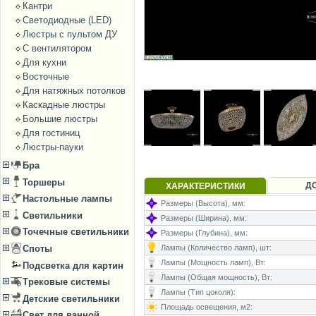
Кантри
Светодиодные (LED)
Люстры с пультом ДУ
С вентилятором
Для кухни
Восточные
Для натяжных потолков
Каскадные люстры
Большие люстры
Для гостиниц
Люстры-пауки
Бра
Торшеры
Д
ХАРАКТЕРИСТИКИ
Настольные лампы
Размеры (Высота), мм:
Светильники
Размеры (Ширина), мм:
Точечные светильники
Размеры (Глубина), мм:
Лампы (Количество ламп), шт:
Споты
Лампы (Мощность ламп), Вт:
Подсветка для картин
Лампы (Общая мощность), Вт:
Трековые системы
Лампы (Тип цоколя):
Детские светильники
Площадь освещения, м2:
Свет для ванной