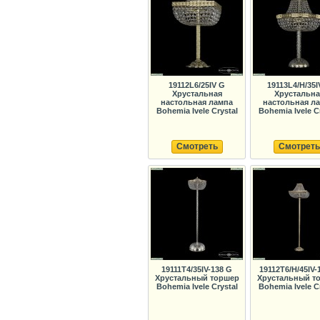
19112L6/25IV G
19113L4/H/35I
Хрустальная
Хрустальна
настольная лампа
настольная л
Bohemia Ivele Crystal
Bohemia Ivele C
Смотреть
Смотреть
19111T4/35IV-138 G
19112T6/H/45IV-
Хрустальный торшер
Хрустальный т
Bohemia Ivele Crystal
Bohemia Ivele C