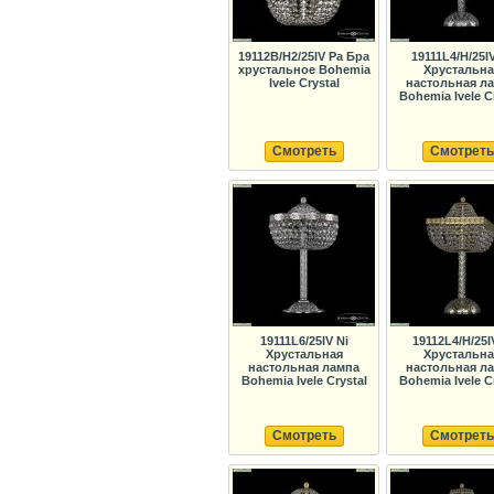
19112B/H2/25IV Pa Бра
19111L4/H/25IV
хрустальное Bohemia
Хрустальна
Ivele Crystal
настольная л
Bohemia Ivele C
Смотреть
Смотреть
19111L6/25IV Ni
19112L4/H/25I
Хрустальная
Хрустальна
настольная лампа
настольная л
Bohemia Ivele Crystal
Bohemia Ivele C
Смотреть
Смотреть