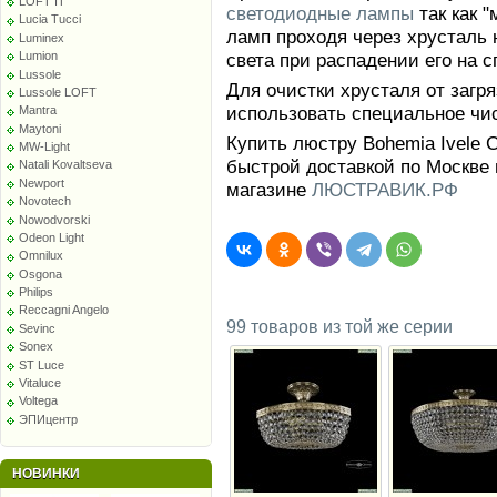
LOFT IT
светодиодные лампы
так как 
Lucia Tucci
ламп проходя через хрусталь 
Luminex
света при распадении его на с
Lumion
Lussole
Для очистки хрусталя от заг
Lussole LOFT
использовать специальное чи
Mantra
Maytoni
Купить люстру Bohemia Ivele C
MW-Light
быстрой доставкой по Москве 
Natali Kovaltseva
Newport
магазине
ЛЮСТРАВИК.РФ
Novotech
Nowodvorski
Odeon Light
Omnilux
Osgona
Philips
Reccagni Angelo
99 товаров из той же серии
Sevinc
Sonex
ST Luce
Vitaluce
Voltega
ЭПИцентр
НОВИНКИ