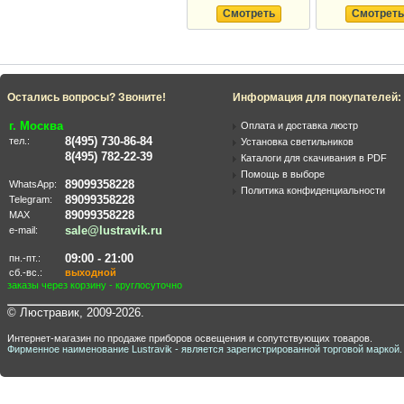
Смотреть
Смотреть
Остались вопросы? Звоните!
Информация для покупателей:
г. Москва
Оплата и доставка люстр
8(495) 730-86-84
тел.:
Установка светильников
8(495) 782-22-39
Каталоги для скачивания в PDF
Помощь в выборе
89099358228
WhatsApp:
Политика конфиденциальности
89099358228
Telegram:
89099358228
MAX
sale@lustravik.ru
e-mail:
09:00 - 21:00
пн.-пт.:
сб.-вс.:
выходной
заказы через корзину - круглосуточно
© Люстравик, 2009-2026.
Интернет-магазин по продаже приборов освещения и сопутствующих товаров.
Фирменное наименование Lustravik - является зарегистрированной торговой маркой.