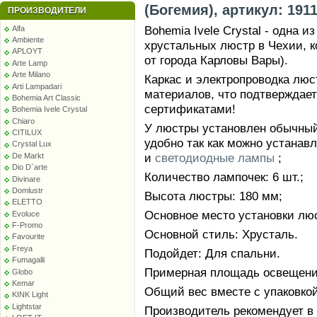
(Богемия), артикул: 1911
ПРОИЗВОДИТЕЛИ
Bohemia Ivele Crystal - одна 
Alfa
Ambiente
хрустальных люстр в Чехии, к
APLOYT
от города Карловы Вары).
Arte Lamp
Arte Milano
Каркас и электропроводка лю
Arti Lampadari
материалов, что подтверждае
Bohemia Art Classic
сертификатами!
Bohemia Ivele Crystal
Chiaro
У люстры установлен обычный 
CITILUX
удобно так как можно устанав
Crystal Lux
и
светодиодные лампы
;
De Markt
Dio D`arte
Количество лампочек: 6 шт.;
Divinare
Domlustr
Высота люстры: 180 мм;
ELETTO
Основное место установки люс
Evoluce
F-Promo
Основной стиль: Хрусталь.
Favourite
Freya
Подойдет: Для спальни.
Fumagalli
Примерная площадь освещения
Globo
Kemar
Общий вес вместе с упаковкой:
KINK Light
Lightstar
Производитель рекомендует в