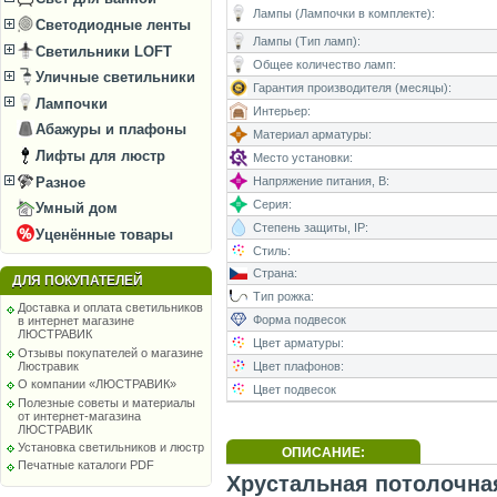
Лампы (Лампочки в комплекте):
Светодиодные ленты
Лампы (Тип ламп):
Светильники LOFT
Общее количество ламп:
Уличные светильники
Гарантия производителя (месяцы):
Лампочки
Интерьер:
Абажуры и плафоны
Материал арматуры:
Лифты для люстр
Место установки:
Разное
Напряжение питания, В:
Серия:
Умный дом
Степень защиты, IP:
Уценённые товары
Стиль:
Страна:
ДЛЯ ПОКУПАТЕЛЕЙ
Тип рожка:
Доставка и оплата светильников
Форма подвесок
в интернет магазине
ЛЮСТРАВИК
Цвет арматуры:
Отзывы покупателей о магазине
Цвет плафонов:
Люстравик
О компании «ЛЮСТРАВИК»
Цвет подвесок
Полезные советы и материалы
от интернет-магазина
ЛЮСТРАВИК
Установка светильников и люстр
ОПИСАНИЕ:
Печатные каталоги PDF
Хрустальная потолочная