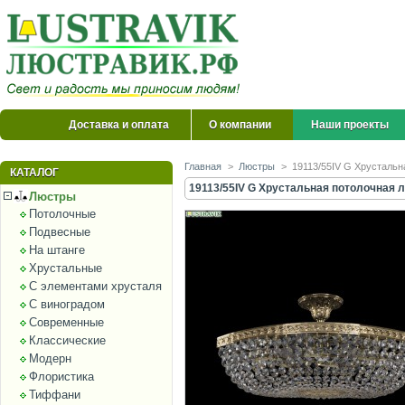
Доставка и оплата
О компании
Наши проекты
Главная
>
Люстры
>
19113/55IV G Хрустальна
КАТАЛОГ
19113/55IV G Хрустальная потолочная л
Люстры
Потолочные
Подвесные
На штанге
Хрустальные
С элементами хрусталя
С виноградом
Современные
Классические
Модерн
Флористика
Тиффани