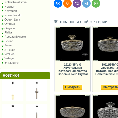
Natali Kovaltseva
Newport
Novotech
Nowodvorski
Odeon Light
99 товаров из той же серии
Omnilux
Osgona
Philips
Reccagni Angelo
Sevinc
Sonex
ST Luce
Vitaluce
Voltega
ЭПИцентр
19113/35IV G
19111/55IV 
Хрустальная
Хрустальна
потолочная люстра
потолочная лю
Bohemia Ivele Crystal
Bohemia Ivele C
НОВИНКИ
Смотреть
Смотреть