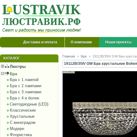
Доставка и оплата
О компании
Наши проекты
Главная
>
Бра
>
19112B/35IV GW Бра хрустал
КАТАЛОГ
19112B/35IV GW Бра хрустальное Bohemi
Люстры
Бра
Бра с 1 лампой
Бра с 2 лампами
Бра с 3 лампами
Бра с 4 и более
Светодиодные (LED)
Классические
Хрустальные
С виноградом
Модерн
Флористика