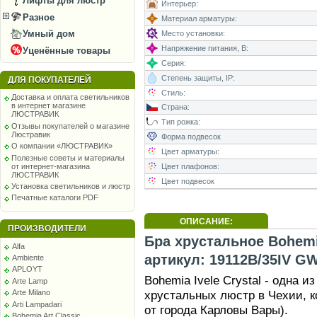
Лифты для люстр
Интерьер:
Разное
Материал арматуры:
Умный дом
Место установки:
Напряжение питания, В:
Уценённые товары
Серия:
Степень защиты, IP:
ДЛЯ ПОКУПАТЕЛЕЙ
Стиль:
Доставка и оплата светильников
в интернет магазине
Страна:
ЛЮСТРАВИК
Тип рожка:
Отзывы покупателей о магазине
Люстравик
Форма подвесок
О компании «ЛЮСТРАВИК»
Цвет арматуры:
Полезные советы и материалы
от интернет-магазина
Цвет плафонов:
ЛЮСТРАВИК
Цвет подвесок
Установка светильников и люстр
Печатные каталоги PDF
ОПИСАНИЕ:
ПРОИЗВОДИТЕЛИ
Бра хрустальное Bohemia
Alfa
артикул: 19112B/35IV G
Ambiente
APLOYT
Bohemia Ivele Crystal - одна 
Arte Lamp
хрустальных люстр в Чехии, к
Arte Milano
Arti Lampadari
от города Карловы Вары).
Bohemia Art Classic