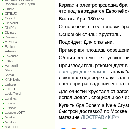
Каркас и электропроводка бра
Bohemia Ivele Crystal
Chiaro
что подтверждается Европейс
CITILUX
Высота бра: 180 мм;
Crystal Lux
De Markt
Основное место установки бра:
Dio D`arte
Divinare
Основной стиль: Хрусталь.
Domlustr
Подойдет: Для спальни.
ELETTO
Evoluce
Примерная площадь освещения 
F-Promo
Favourite
Общий вес вместе с упаковкой:
Freya
Производитель рекомендует в
Fumagalli
Globo
светодиодные лампы
так как 
Kemar
ламп проходя через хрусталь 
KINK Light
света при распадении его на с
Lightstar
LOFT IT
Для очистки хрусталя от заг
Lucia Tucci
использовать специальное чи
Luminex
Lumion
Купить бра Bohemia Ivele Crys
Lussole
быстрой доставкой по Москве 
Lussole LOFT
магазине
ЛЮСТРАВИК.РФ
Mantra
Maytoni
MW-Light