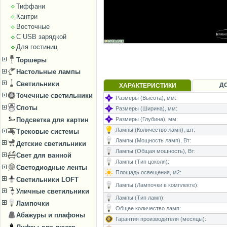
Тиффани
Кантри
Восточные
С USB зарядкой
Для гостиниц
Торшеры
Настольные лампы
Светильники
Д
ХАРАКТЕРИСТИКИ
Точечные светильники
Размеры (Высота), мм:
Споты
Размеры (Ширина), мм:
Подсветка для картин
Размеры (Глубина), мм:
Лампы (Количество ламп), шт:
Трековые системы
Лампы (Мощность ламп), Вт:
Детские светильники
Лампы (Общая мощность), Вт:
Свет для ванной
Лампы (Тип цоколя):
Светодиодные ленты
Площадь освещения, м2:
Светильники LOFT
Лампы (Лампочки в комплекте):
Уличные светильники
Лампы (Тип ламп):
Лампочки
Общее количество ламп:
Абажуры и плафоны
Гарантия производителя (месяцы):