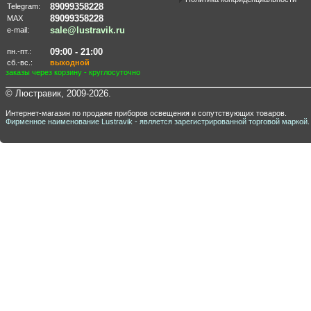
89099358228
Telegram:
89099358228
MAX
sale@lustravik.ru
e-mail:
09:00 - 21:00
пн.-пт.:
сб.-вс.:
выходной
заказы через корзину - круглосуточно
© Люстравик, 2009-2026.
Интернет-магазин по продаже приборов освещения и сопутствующих товаров.
Фирменное наименование Lustravik - является зарегистрированной торговой маркой.