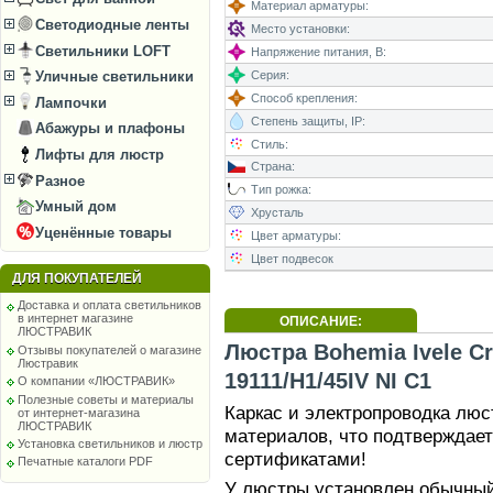
Материал арматуры:
Светодиодные ленты
Место установки:
Светильники LOFT
Напряжение питания, В:
Серия:
Уличные светильники
Способ крепления:
Лампочки
Степень защиты, IP:
Абажуры и плафоны
Стиль:
Лифты для люстр
Страна:
Разное
Тип рожка:
Умный дом
Хрусталь
Уценённые товары
Цвет арматуры:
Цвет подвесок
ДЛЯ ПОКУПАТЕЛЕЙ
Доставка и оплата светильников
в интернет магазине
ОПИСАНИЕ:
ЛЮСТРАВИК
Люстра Bohemia Ivele Cr
Отзывы покупателей о магазине
Люстравик
19111/H1/45IV NI C1
О компании «ЛЮСТРАВИК»
Полезные советы и материалы
Каркас и электропроводка лю
от интернет-магазина
ЛЮСТРАВИК
материалов, что подтверждае
Установка светильников и люстр
сертификатами!
Печатные каталоги PDF
У люстры установлен обычный 