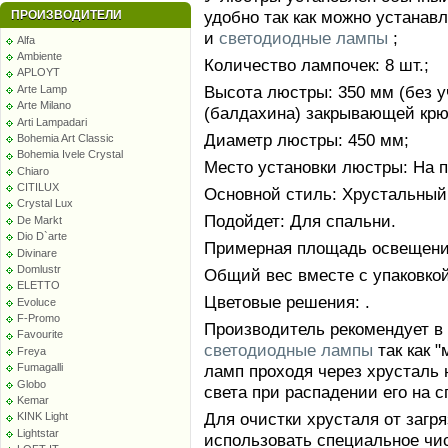
удобно так как можно устанав
ПРОИЗВОДИТЕЛИ
и
светодиодные лампы
;
Alfa
Ambiente
Количество лампочек: 8 шт.;
APLOYT
Высота люстры: 350 мм (без у
Arte Lamp
Arte Milano
(балдахина) закрывающей крю
Arti Lampadari
Диаметр люстры: 450 мм;
Bohemia Art Classic
Bohemia Ivele Crystal
Место установки люстры: На п
Chiaro
CITILUX
Основной стиль: Хрустальный
Crystal Lux
Подойдет: Для спальни.
De Markt
Dio D`arte
Примерная площадь освещения
Divinare
Domlustr
Общий вес вместе с упаковкой:
ELETTO
Цветовые решения: .
Evoluce
F-Promo
Производитель рекомендует в
Favourite
светодиодные лампы
так как 
Freya
ламп проходя через хрусталь 
Fumagalli
Globo
света при распадении его на с
Kemar
Для очистки хрусталя от заг
KINK Light
Lightstar
использовать специальное чи