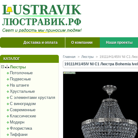
Доставка и оплата
О компании
Наши проекты
Главная
>
Люстры
>
19111/H1/45IV NI C1 Люс
КАТАЛОГ
19111/H1/45IV NI C1 Люстра Bohemia Ivel
Люстры
Потолочные
Подвесные
На штанге
Хрустальные
С элементами хрусталя
С виноградом
Современные
Классические
Модерн
Флористика
Тиффани