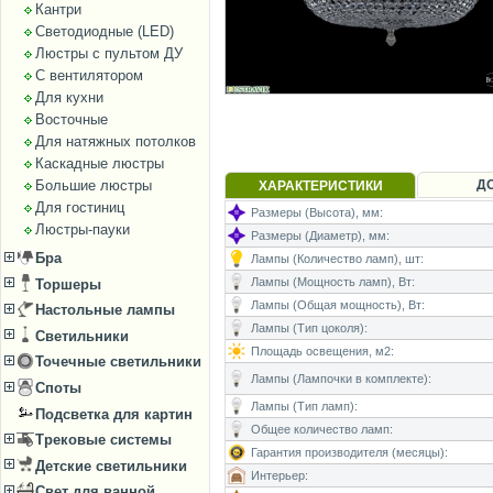
Кантри
Светодиодные (LED)
Люстры с пультом ДУ
С вентилятором
Для кухни
Восточные
Для натяжных потолков
Каскадные люстры
Д
Большие люстры
ХАРАКТЕРИСТИКИ
Для гостиниц
Размеры (Высота), мм:
Люстры-пауки
Размеры (Диаметр), мм:
Бра
Лампы (Количество ламп), шт:
Лампы (Мощность ламп), Вт:
Торшеры
Лампы (Общая мощность), Вт:
Настольные лампы
Лампы (Тип цоколя):
Светильники
Площадь освещения, м2:
Точечные светильники
Лампы (Лампочки в комплекте):
Споты
Лампы (Тип ламп):
Подсветка для картин
Общее количество ламп:
Трековые системы
Гарантия производителя (месяцы):
Детские светильники
Интерьер:
Свет для ванной