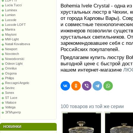
LOFT IT
Bohemia Ivele Crystal - одна 
Lucia Tucci
Luminex
хрустальных люстр в Чехии, к
Lumion
от города Карловы Вары). Сов
Lussole
и совместные технологически
Lussole LOFT
инженеров позволили сущест
Mantra
Maytoni
хрустальных светильников. От
MW-Light
зарекомендовавшее себя с по
Natali Kovaltseva
Российских покупателей.
Newport
Novotech
Предлагаем купить люстру Bohe
Nowodvorski
выгодной цене с быстрой дост
Odeon Light
Omnilux
нашем интернет-магазине
ЛЮС
Osgona
Philips
Reccagni Angelo
Sevinc
Sonex
ST Luce
Vitaluce
100 товаров из той же серии
Voltega
ЭПИцентр
НОВИНКИ