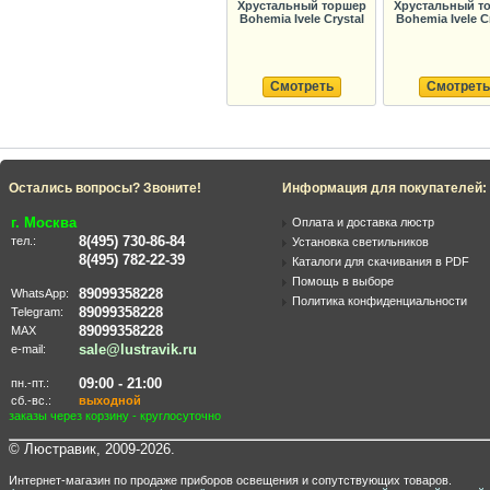
Хрустальный торшер
Хрустальный т
Bohemia Ivele Crystal
Bohemia Ivele C
Смотреть
Смотреть
Остались вопросы? Звоните!
Информация для покупателей:
г. Москва
Оплата и доставка люстр
8(495) 730-86-84
тел.:
Установка светильников
8(495) 782-22-39
Каталоги для скачивания в PDF
Помощь в выборе
89099358228
WhatsApp:
Политика конфиденциальности
89099358228
Telegram:
89099358228
MAX
sale@lustravik.ru
e-mail:
09:00 - 21:00
пн.-пт.:
сб.-вс.:
выходной
заказы через корзину - круглосуточно
© Люстравик, 2009-2026.
Интернет-магазин по продаже приборов освещения и сопутствующих товаров.