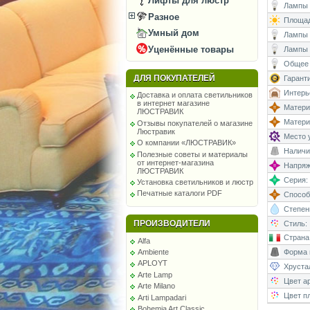
Лифты для люстр
Лампы (
Разное
Площад
Умный дом
Лампы (
Уценённые товары
Лампы 
Общее 
ДЛЯ ПОКУПАТЕЛЕЙ
Гаранти
Интерь
Доставка и оплата светильников
в интернет магазине
Матери
ЛЮСТРАВИК
Матери
Отзывы покупателей о магазине
Люстравик
Место у
О компании «ЛЮСТРАВИК»
Наличи
Полезные советы и материалы
от интернет-магазина
Напряже
ЛЮСТРАВИК
Серия:
Установка светильников и люстр
Печатные каталоги PDF
Способ
Степень
ПРОИЗВОДИТЕЛИ
Стиль:
Страна
Alfa
Форма 
Ambiente
APLOYT
Хруста
Arte Lamp
Цвет а
Arte Milano
Цвет п
Arti Lampadari
Bohemia Art Classic