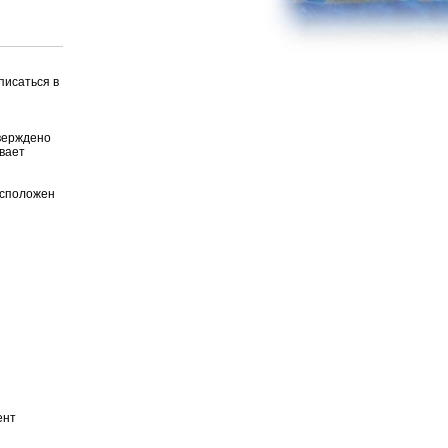
писаться в
тверждено
вает
асположен
ент