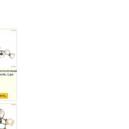
Потолочная
ole, Lgo
еть