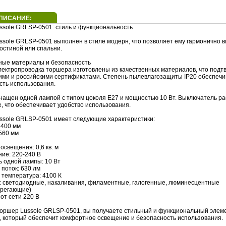
ПИСАНИЕ:
ssole GRLSP-0501: стиль и функциональность
ssole GRLSP-0501 выполнен в стиле модерн, что позволяет ему гармонично в
остиной или спальни.
ные материалы и безопасность
электропроводка торшера изготовлены из качественных материалов, что под
ими и российскими сертификатами. Степень пылевлагозащиты IP20 обеспечи
сть использования.
нащен одной лампой с типом цоколя E27 и мощностью 10 Вт. Выключатель р
, что обеспечивает удобство использования.
ssole GRLSP-0501 имеет следующие характеристики:
1400 мм
560 мм
освещения: 0,6 кв. м
ние: 220-240 В
ь одной лампы: 10 Вт
 поток: 630 лм
 температура: 4100 К
п: светодиодные, накаливания, филаментные, галогенные, люминесцентные
ерегающие)
 от сети 220 В
оршер Lussole GRLSP-0501, вы получаете стильный и функциональный элем
, который обеспечит комфортное освещение и безопасность использования.