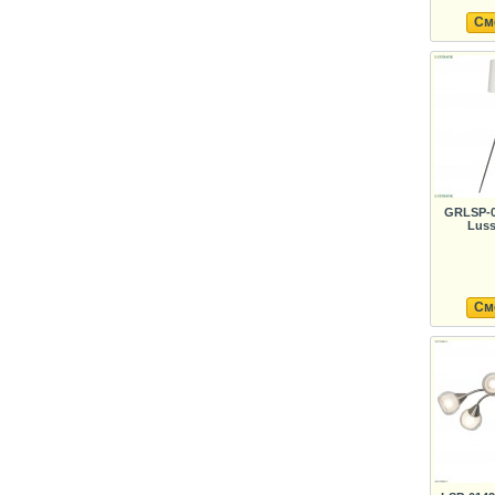
См
GRLSP-0
Luss
См