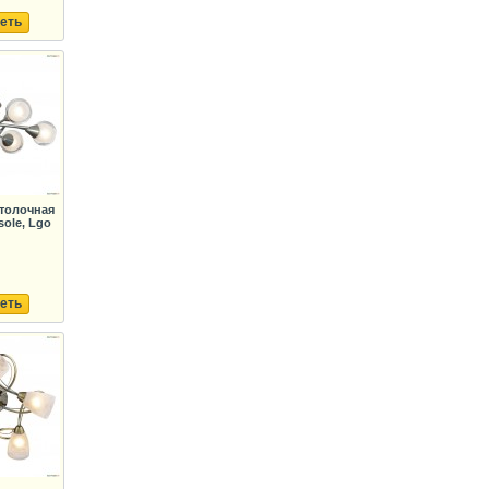
еть
толочная
ole, Lgo
еть