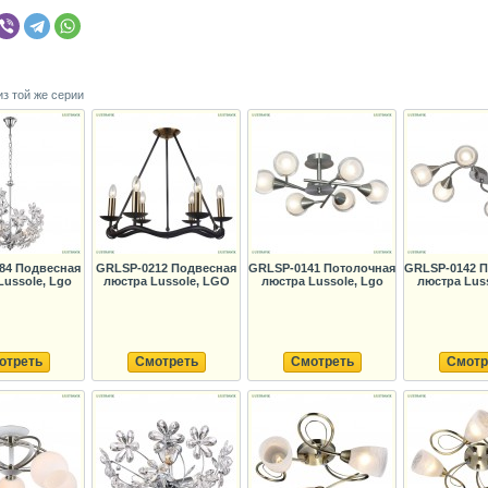
из той же серии
84 Подвесная
GRLSP-0212 Подвесная
GRLSP-0141 Потолочная
GRLSP-0142 
Lussole, Lgo
люстра Lussole, LGO
люстра Lussole, Lgo
люстра Luss
отреть
Смотреть
Смотреть
Смотр