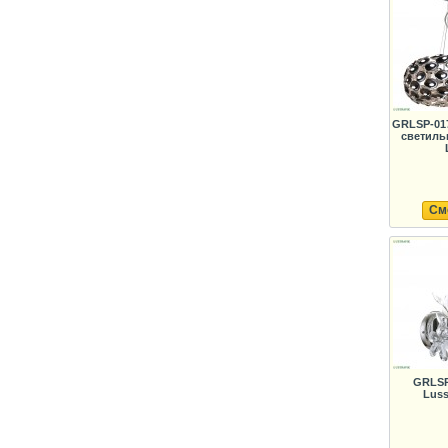
GRLSP-01
светиль
См
GRLSP
Luss