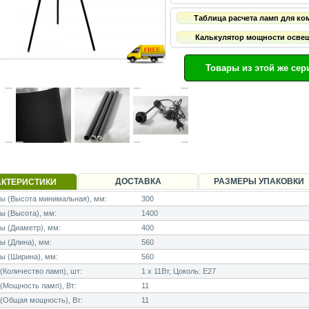
Таблица расчета ламп для ко
Калькулятор мощности осве
Товары из этой же сер
ДОСТАВКА
РАЗМЕРЫ УПАКОВКИ
АКТЕРИСТИКИ
ы (Высота минимальная), мм:
300
 (Высота), мм:
1400
ы (Диаметр), мм:
400
 (Длина), мм:
560
ы (Ширина), мм:
560
Количество ламп), шт:
1 x 11Вт, Цоколь: E27
Мощность ламп), Вт:
11
(Общая мощность), Вт:
11