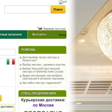
Корзина:
(пустая)
тные каталоги
Контакты
Добро пожаловать,
Вход
ПОМОЩЬ
Доставляем ли мы люстры в
Казахстан?
Выбор люстры - делимся опытом
Выбор Чешской хрустальной
люстры от Bohemia Ivele Crystal
Видео инструкция: как выбрать
светильник в интернет-магазине
Как найти люстру подешевле?
СПЕЦ. ПРЕДЛОЖЕНИЯ
 доставка