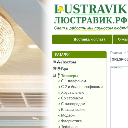
Доставка и оплата
О ком
Главная
>
КАТАЛОГ
GRLSP-05
Люстры
Бра
Торшеры
С 1 плафоном
С 2 и более плафонами
Хрустальные
Со столиком
С виноградом
Классические
Модерн
Флористика
Тиффани