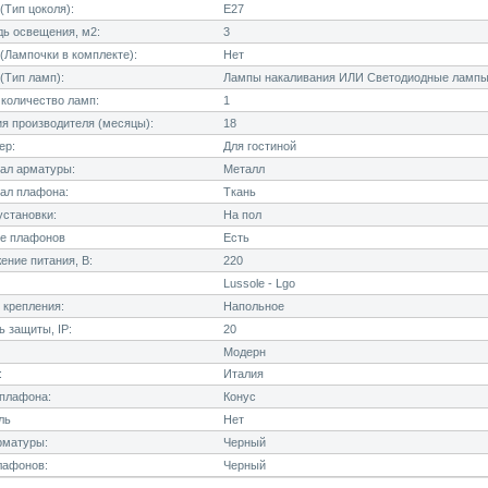
Тип цоколя):
E27
ь освещения, м2:
3
Лампочки в комплекте):
Нет
(Тип ламп):
Лампы накаливания ИЛИ Светодиодные лампы
количество ламп:
1
я производителя (месяцы):
18
ер:
Для гостиной
ал арматуры:
Металл
ал плафона:
Ткань
становки:
На пол
е плафонов
Есть
ние питания, В:
220
Lussole - Lgo
 крепления:
Напольное
 защиты, IP:
20
Модерн
:
Италия
плафона:
Конус
ль
Нет
рматуры:
Черный
лафонов:
Черный