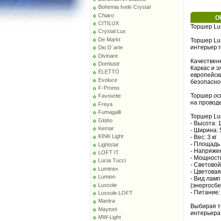
Bohemia Ivele Crystal
Chiaro
О
CITILUX
Торшер Lu
Crystal Lux
De Markt
Торшер Lu
интерьер г
Dio D`arte
Divinare
Качествен
Domlustr
Каркас и 
ELETTO
европейск
Evoluce
безопасно
F-Promo
Торшер ос
Favourite
на проводе
Freya
Fumagalli
Торшер Lu
Globo
- Высота: 
Kemar
- Ширина: 
KINK Light
- Вес: 3 кг
- Площадь 
Lightstar
- Напряже
LOFT IT
- Мощност
Lucia Tucci
- Световой
Luminex
- Цветовая
Lumion
- Вид лам
Lussole
(энергосб
- Питание:
Lussole LOFT
Mantra
Выбирая т
Maytoni
интерьера
MW-Light