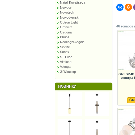
Natali Kovaltseva
Newport
Novotech
Nowodvorski
Odeon Light
46 товаров 
Omnilux
Osgona
Philips
Reccagni Angelo
Sevinc
Sonex
ST Luce
Vitaluce
Voltega
ЭПИцентр
GRLSP-01
люстра 
НОВИНКИ
См