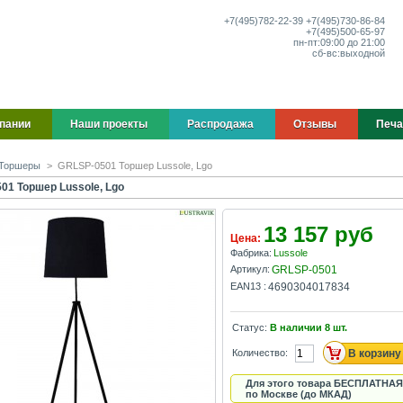
+7(495)
782-22-39
+7(495)
730-86-84
+7(495)
500-65-97
пн-пт:
09:00 до 21:00
сб-вс:
выходной
пании
Наши проекты
Распродажа
Отзывы
Печа
Торшеры
>
GRLSP-0501 Торшер Lussole, Lgo
01 Торшер Lussole, Lgo
13 157 руб
Цена:
Фабрика:
Lussole
Артикул:
GRLSP-0501
EAN13 :
4690304017834
Статус:
В наличии
8
шт.
Количество:
Для этого товара БЕСПЛАТНАЯ
по Москве (до МКАД)