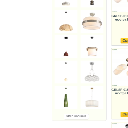
GRLSP-016
люстра 
См
GRLSP-018
люстра 
См
»Все новинки