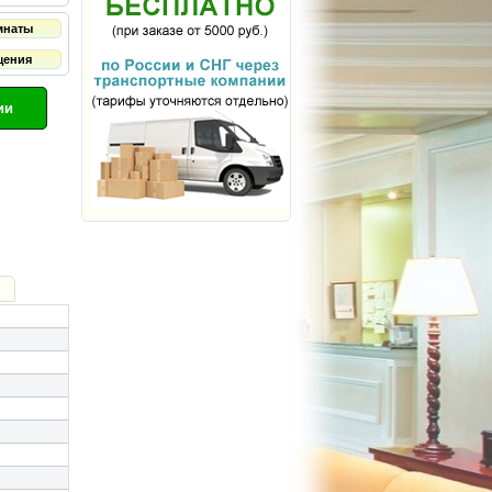
мнаты
щения
ии