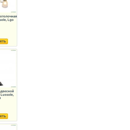
Потолочная
ole, Lgo
еть
одвесной
Lussole,
O
еть