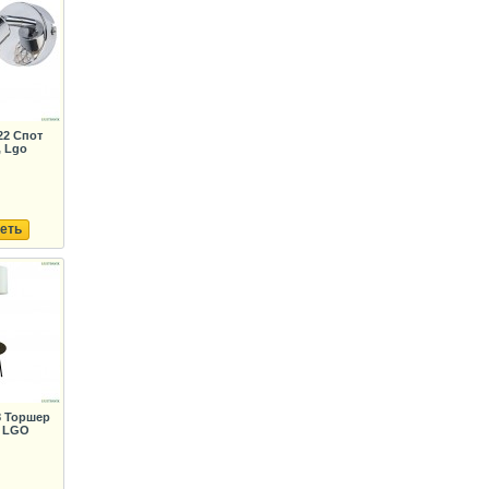
22 Спот
, Lgo
еть
8 Торшер
, LGO