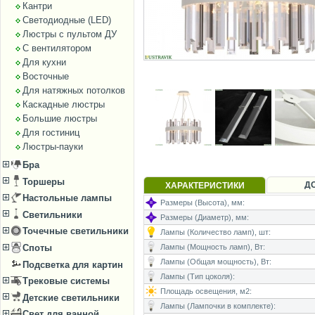
Кантри
Светодиодные (LED)
Люстры с пультом ДУ
С вентилятором
Для кухни
Восточные
Для натяжных потолков
Каскадные люстры
Большие люстры
Для гостиниц
Люстры-пауки
Бра
Торшеры
Д
ХАРАКТЕРИСТИКИ
Настольные лампы
Размеры (Высота), мм:
Светильники
Размеры (Диаметр), мм:
Точечные светильники
Лампы (Количество ламп), шт:
Лампы (Мощность ламп), Вт:
Споты
Лампы (Общая мощность), Вт:
Подсветка для картин
Лампы (Тип цоколя):
Трековые системы
Площадь освещения, м2:
Детские светильники
Лампы (Лампочки в комплекте):
Свет для ванной