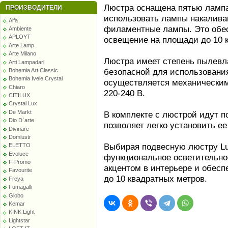
Люстра оснащена пятью лампа
ПРОИЗВОДИТЕЛИ
использовать лампы накалива
Alfa
филаментные лампы. Это обес
Ambiente
APLOYT
освещение на площади до 10 
Arte Lamp
Arte Milano
Люстра имеет степень пылевла
Arti Lampadari
безопасной для использовани
Bohemia Art Classic
Bohemia Ivele Crystal
осуществляется механическим
Chiaro
220-240 В.
CITILUX
Crystal Lux
De Markt
В комплекте с люстрой идут п
Dio D`arte
позволяет легко установить ее
Divinare
Domlustr
Выбирая подвесную люстру Lus
ELETTO
Evoluce
функциональное осветительное
F-Promo
акцентом в интерьере и обес
Favourite
до 10 квадратных метров.
Freya
Fumagalli
Globo
Kemar
KINK Light
Lightstar