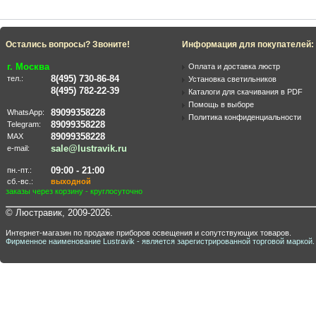
Остались вопросы? Звоните!
Информация для покупателей:
г. Москва
Оплата и доставка люстр
8(495) 730-86-84
тел.:
Установка светильников
8(495) 782-22-39
Каталоги для скачивания в PDF
Помощь в выборе
89099358228
WhatsApp:
Политика конфиденциальности
89099358228
Telegram:
89099358228
MAX
sale@lustravik.ru
e-mail:
09:00 - 21:00
пн.-пт.:
сб.-вс.:
выходной
заказы через корзину - круглосуточно
© Люстравик, 2009-2026.
Интернет-магазин по продаже приборов освещения и сопутствующих товаров.
Фирменное наименование Lustravik - является зарегистрированной торговой маркой.