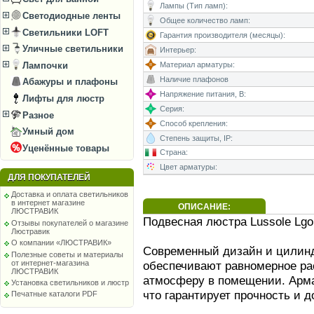
Лампы (Тип ламп):
Светодиодные ленты
Общее количество ламп:
Светильники LOFT
Гарантия производителя (месяцы):
Уличные светильники
Интерьер:
Материал арматуры:
Лампочки
Наличие плафонов
Абажуры и плафоны
Напряжение питания, В:
Лифты для люстр
Серия:
Разное
Способ крепления:
Умный дом
Степень защиты, IP:
Уценённые товары
Страна:
Цвет арматуры:
ДЛЯ ПОКУПАТЕЛЕЙ
Доставка и оплата светильников
в интернет магазине
ОПИСАНИЕ:
ЛЮСТРАВИК
Подвесная люстра Lussole Lgo
Отзывы покупателей о магазине
Люстравик
О компании «ЛЮСТРАВИК»
Современный дизайн и цилин
Полезные советы и материалы
от интернет-магазина
обеспечивают равномерное ра
ЛЮСТРАВИК
атмосферу в помещении. Арма
Установка светильников и люстр
что гарантирует прочность и д
Печатные каталоги PDF