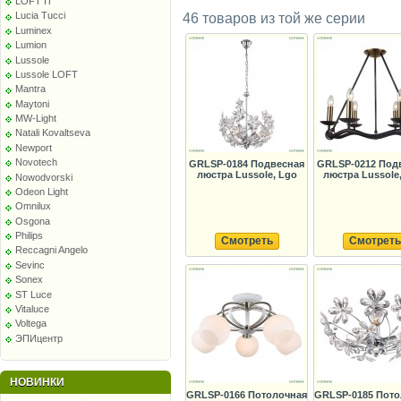
LOFT IT
Lucia Tucci
46 товаров из той же серии
Luminex
Lumion
Lussole
Lussole LOFT
Mantra
Maytoni
MW-Light
Natali Kovaltseva
Newport
Novotech
GRLSP-0184 Подвесная
GRLSP-0212 Под
люстра Lussole, Lgo
люстра Lussole
Nowodvorski
Odeon Light
Omnilux
Osgona
Philips
Смотреть
Смотреть
Reccagni Angelo
Sevinc
Sonex
ST Luce
Vitaluce
Voltega
ЭПИцентр
НОВИНКИ
GRLSP-0166 Потолочная
GRLSP-0185 Пото