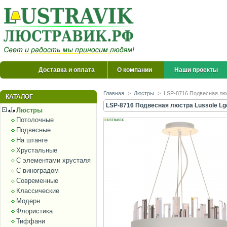
Доставка и оплата
О компании
Наши проекты
Главная
>
Люстры
>
LSP-8716 Подвесная люс
КАТАЛОГ
LSP-8716 Подвесная люстра Lussole Lg
Люстры
Потолочные
Подвесные
На штанге
Хрустальные
С элементами хрусталя
С виноградом
Современные
Классические
Модерн
Флористика
Тиффани