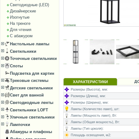
Светодиодные (LED)
Дизайнерские
Изогнутые
На треноге
Для чтения
С абажуром
Настольные лампы
Светильники
Точечные светильники
Споты
Подсветка для картин
Трековые системы
Д
ХАРАКТЕРИСТИКИ
Детские светильники
Размеры (Высота), мм:
Свет для ванной
Размеры (Длина), мм:
Светодиодные ленты
Размеры (Ширина), мм:
Лампы (Количество ламп), шт:
Светильники LOFT
Лампы (Мощность ламп), Вт:
Уличные светильники
Лампы (Общая мощность), Вт:
Лампочки
Лампы (Тип цоколя):
Абажуры и плафоны
Площадь освещения, м2: