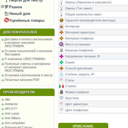
Лифты для люстр
Лампы (Лампочки в комплекте):
Разное
Лампы (Тип ламп):
Умный дом
Общее количество ламп:
Уценённые товары
Гарантия производителя (месяцы):
Интерьер:
ДЛЯ ПОКУПАТЕЛЕЙ
Материал арматуры:
Материал плафона:
Доставка и оплата светильников
в интернет магазине
Место установки:
ЛЮСТРАВИК
Наличие плафонов
Отзывы покупателей о магазине
Люстравик
Напряжение питания, В:
О компании «ЛЮСТРАВИК»
Серия:
Полезные советы и материалы
от интернет-магазина
Способ крепления:
ЛЮСТРАВИК
Степень защиты, IP:
Установка светильников и люстр
Печатные каталоги PDF
Стиль:
Страна:
ПРОИЗВОДИТЕЛИ
Форма плафона:
Хрусталь
Alfa
Цвет арматуры:
Ambiente
APLOYT
Цвет плафонов:
Arte Lamp
Arte Milano
Arti Lampadari
ОПИСАНИЕ:
Bohemia Art Classic