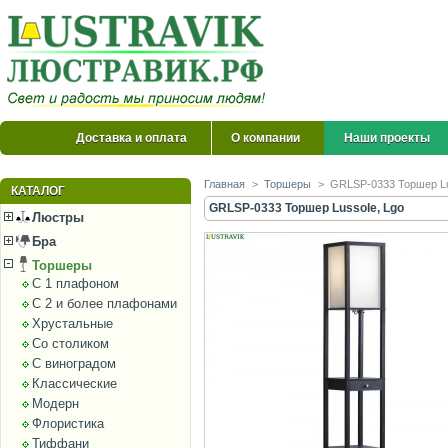
Доставка и оплата
О компании
Наши проекты
Главная
>
Торшеры
>
GRLSP-0333 Торшер Lu
КАТАЛОГ
GRLSP-0333 Торшер Lussole, Lgo
Люстры
Бра
Торшеры
С 1 плафоном
С 2 и более плафонами
Хрустальные
Со столиком
С виноградом
Классические
Модерн
Флористика
Тиффани