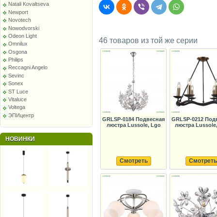
Natali Kovaltseva
Newport
Novotech
Nowodvorski
Odeon Light
46 товаров из той же серии
Omnilux
Osgona
Philips
Reccagni Angelo
Sevinc
Sonex
ST Luce
Vitaluce
Voltega
ЭПИцентр
GRLSP-0184 Подвесная
GRLSP-0212 Под
люстра Lussole, Lgo
люстра Lussole
НОВИНКИ
Смотреть
Смотреть