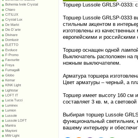
Торшер Lussole GRLSP-0333: 
Bohemia Ivele Crystal
Chiaro
CITILUX
Торшер Lussole GRLSP-0333 в
Crystal Lux
стильным акцентом в интерьер
De Markt
изготовлены из качественных 
Dio D`arte
Divinare
европейскими и российскими 
Domlustr
ELETTO
Торшер оснащен одной лампой
Evoluce
F-Promo
Выключатель расположен на п
Favourite
ножным выключателем.
Freya
Fumagalli
Арматура торшера изготовлена
Globo
Kemar
Цвет арматуры – черный, а п
KINK Light
Lightstar
Торшер имеет высоту 160 см 
LOFT IT
Lucia Tucci
составляет 3 кв. м, а световой
Luminex
Lumion
Выбирая торшер Lussole GRLS
Lussole
функциональный светильник, 
Lussole LOFT
Mantra
вашему интерьеру и обеспечи
Maytoni
MW-Light