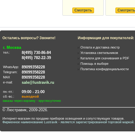
Смотреть
Смотреть
Остались вопросы? Звоните!
Информация для покупателей:
г. Москва
Оплата и доставка люстр
8(495) 730-86-84
тел.:
Установка светильников
8(495) 782-22-39
Каталоги для скачивания в PDF
Помощь в выборе
89099358228
WhatsApp:
Политика конфиденциальности
89099358228
Telegram:
89099358228
MAX
sale@lustravik.ru
e-mail:
09:00 - 21:00
пн.-пт.:
сб.-вс.:
выходной
заказы через корзину - круглосуточно
© Люстравик, 2009-2026.
Интернет-магазин по продаже приборов освещения и сопутствующих товаров.
Фирменное наименование Lustravik - является зарегистрированной торговой маркой.