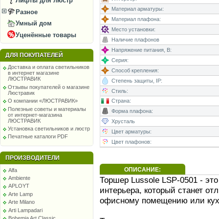
Лифты для люстр
Материал арматуры:
Разное
Материал плафона:
Умный дом
Место установки:
Уценённые товары
Наличие плафонов
Напряжение питания, В:
ДЛЯ ПОКУПАТЕЛЕЙ
Серия:
Доставка и оплата светильников
Способ крепления:
в интернет магазине
ЛЮСТРАВИК
Степень защиты, IP:
Отзывы покупателей о магазине
Стиль:
Люстравик
Страна:
О компании «ЛЮСТРАВИК»
Полезные советы и материалы
Форма плафона:
от интернет-магазина
ЛЮСТРАВИК
Хрусталь
Установка светильников и люстр
Цвет арматуры:
Печатные каталоги PDF
Цвет плафонов:
ПРОИЗВОДИТЕЛИ
ОПИСАНИЕ:
Alfa
Торшер Lussole LSP-0501 - э
Ambiente
APLOYT
интерьера, который станет от
Arte Lamp
офисному помещению или кух
Arte Milano
Arti Lampadari
Bohemia Art Classic