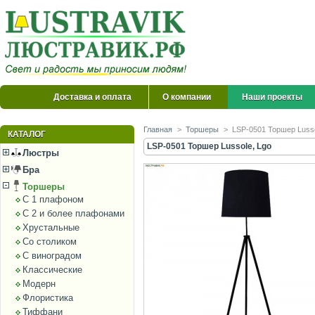
Доставка и оплата
О компании
Наши проекты
Главная
>
Торшеры
>
LSP-0501 Торшер Lusso
КАТАЛОГ
LSP-0501 Торшер Lussole, Lgo
Люстры
Бра
Торшеры
С 1 плафоном
С 2 и более плафонами
Хрустальные
Со столиком
С виноградом
Классические
Модерн
Флористика
Тиффани