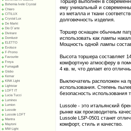
Торшер выполнен в современно
Bohemia Ivele Crystal
ему уникальный и современны
Chiaro
из металла и ткани соответств
CITILUX
долговечность изделия.
Crystal Lux
De Markt
Dio D`arte
Торшер оснащен обычным патр
Divinare
использовать как лампы накал
Domlustr
ELETTO
Мощность одной лампы составля
Evoluce
F-Promo
Высота торшера составляет 14
Favourite
комфортную атмосферу в пом
Freya
Fumagalli
4 кв. м, что делает его отли
Globo
Kemar
Выключатель расположен на пр
KINK Light
Lightstar
использования. Степень пыле
LOFT IT
безопасность использования 
Lucia Tucci
Luminex
Lussole - это итальянский бре
Lumion
Lussole
рынке как производитель каче
Lussole LOFT
Lussole LSP-0501 станет отли
Mantra
комфорт, стиль и качество.
Maytoni
MW-Light