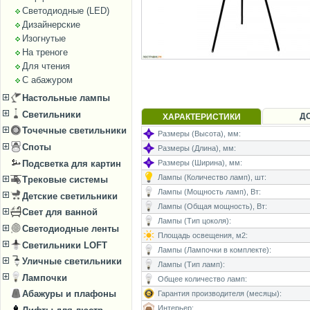
Светодиодные (LED)
Дизайнерские
Изогнутые
На треноге
Для чтения
С абажуром
Настольные лампы
Светильники
Д
ХАРАКТЕРИСТИКИ
Точечные светильники
Размеры (Высота), мм:
Споты
Размеры (Длина), мм:
Подсветка для картин
Размеры (Ширина), мм:
Лампы (Количество ламп), шт:
Трековые системы
Лампы (Мощность ламп), Вт:
Детские светильники
Лампы (Общая мощность), Вт:
Свет для ванной
Лампы (Тип цоколя):
Светодиодные ленты
Площадь освещения, м2:
Светильники LOFT
Лампы (Лампочки в комплекте):
Уличные светильники
Лампы (Тип ламп):
Лампочки
Общее количество ламп:
Абажуры и плафоны
Гарантия производителя (месяцы):
Интерьер: