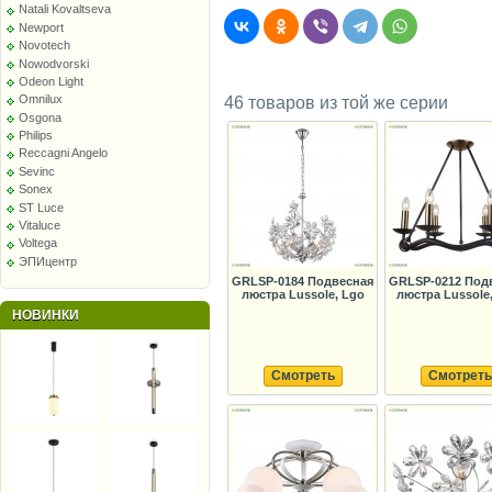
Natali Kovaltseva
Newport
Novotech
Nowodvorski
Odeon Light
Omnilux
46 товаров из той же серии
Osgona
Philips
Reccagni Angelo
Sevinc
Sonex
ST Luce
Vitaluce
Voltega
ЭПИцентр
GRLSP-0184 Подвесная
GRLSP-0212 Под
люстра Lussole, Lgo
люстра Lussole
НОВИНКИ
Смотреть
Смотреть