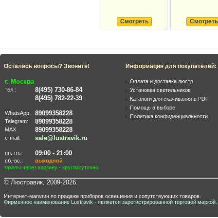
Смотреть
Смотреть
Остались вопросы? Звоните!
Информация для покупателей:
г. Москва
Оплата и доставка люстр
8(495) 730-86-84
тел.:
Установка светильников
8(495) 782-22-39
Каталоги для скачивания в PDF
Помощь в выборе
89099358228
WhatsApp:
Политика конфиденциальности
89099358228
Telegram:
89099358228
MAX
sale@lustravik.ru
e-mail:
09:00 - 21:00
пн.-пт.:
сб.-вс.:
выходной
заказы через корзину - круглосуточно
© Люстравик, 2009-2026.
Интернет-магазин по продаже приборов освещения и сопутствующих товаров.
Фирменное наименование Lustravik - является зарегистрированной торговой маркой.