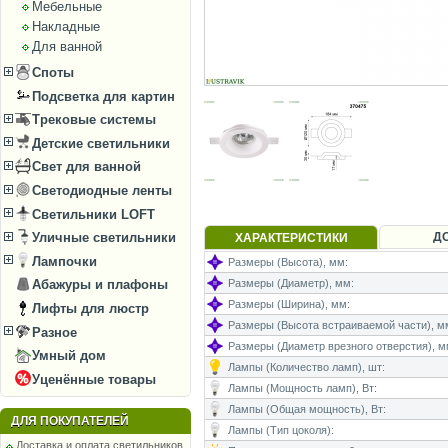
Мебельные
Накладные
Для ванной
Споты
Подсветка для картин
Трековые системы
Детские светильники
Свет для ванной
Светодиодные ленты
Светильники LOFT
Д
Уличные светильники
ХАРАКТЕРИСТИКИ
Лампочки
Размеры (Высота), мм:
Размеры (Диаметр), мм:
Абажуры и плафоны
Размеры (Ширина), мм:
Лифты для люстр
Размеры (Высота встраиваемой части), м
Разное
Размеры (Диаметр врезного отверстия), м
Умный дом
Лампы (Количество ламп), шт:
Уценённые товары
Лампы (Мощность ламп), Вт:
Лампы (Общая мощность), Вт:
ДЛЯ ПОКУПАТЕЛЕЙ
Лампы (Тип цоколя):
Доставка и оплата светильников