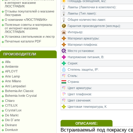
Площадь освещения, м2:
в интернет магазине
ЛЮСТРАВИК
Лампы (Лампочки в комплекте):
Отзывы покупателей о магазине
Лампы (Тип ламп):
Люстравик
Общее количество ламп:
О компании «ЛЮСТРАВИК»
Полезные советы и материалы
Гарантия производителя (месяцы):
от интернет-магазина
ЛЮСТРАВИК
Интерьер:
Установка светильников и люстр
Материал арматуры:
Печатные каталоги PDF
Материал плафона:
Место установки:
ПРОИЗВОДИТЕЛИ
Напряжение питания, В:
Alfa
Серия:
Ambiente
Степень защиты, IP:
APLOYT
Стиль:
Arte Lamp
Arte Milano
Страна:
Arti Lampadari
Цвет арматуры:
Bohemia Art Classic
Цвет плафонов:
Bohemia Ivele Crystal
Цвет свечения:
Chiaro
CITILUX
Цветовая температура, K
Crystal Lux
De Markt
Dio D`arte
ОПИСАНИЕ:
Divinare
Встраиваемый под покраску св
Domlustr