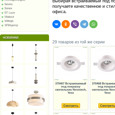
Выбирая встраиваемый под по
Sevinc
получаете качественное и ст
Sonex
офиса.
ST Luce
Vitaluce
Voltega
ЭПИцентр
НОВИНКИ
29 товаров из той же серии
370467 Встраиваемый
370468 Встраив
под покраску
под покрас
светильник Novotech,
светильник Nov
Yeso
Yeso
Смотреть
Смотреть