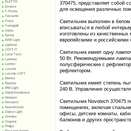
ELETTO
370475, представляет собой 
Evoluce
для освещения различных по
F-Promo
Favourite
Светильник выполнен в белом 
Freya
Fumagalli
вписываться в любой интерьер
Globo
изготовлены из качественных 
Kemar
европейскими и российскими 
KINK Light
Lightstar
LOFT IT
Светильник имеет одну лампо
Lucia Tucci
50 Вт. Рекомендуемыми лампа
Luminex
полусферические с рефлектор
Lumion
Lussole
рефлектором.
Lussole LOFT
Mantra
Светильник имеет степень пы
Maytoni
MW-Light
240 В. Управление осуществл
Natali Kovaltseva
Newport
Светильник Novotech 370475 п
Novotech
помещениях, включая спальни,
Nowodvorski
Odeon Light
офисы, детские комнаты, каби
Omnilux
балконов и других пространств
Osgona
Philips
Reccagni Angelo