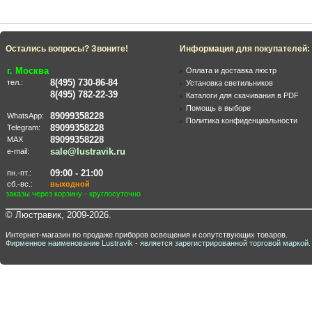
Остались вопросы? Звоните!
Информация для покупателей:
г. Москва
Оплата и доставка люстр
8(495) 730-86-84
тел.:
Установка светильников
8(495) 782-22-39
Каталоги для скачивания в PDF
Помощь в выборе
89099358228
WhatsApp:
Политика конфиденциальности
89099358228
Telegram:
89099358228
MAX
sale@lustravik.ru
e-mail:
09:00 - 21:00
пн.-пт.:
сб.-вс.:
выходной
заказы через корзину - круглосуточно
© Люстравик, 2009-2026.
Интернет-магазин по продаже приборов освещения и сопутствующих товаров.
Фирменное наименование Lustravik - является зарегистрированной торговой маркой.