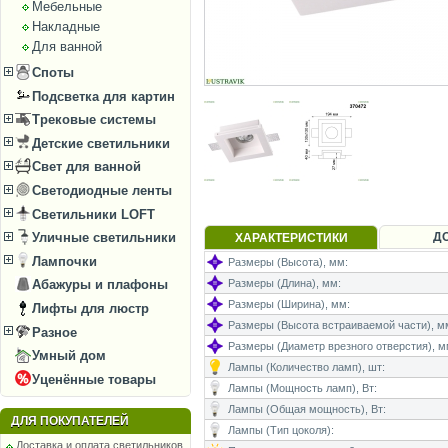
Мебельные
Накладные
Для ванной
Споты
Подсветка для картин
Трековые системы
Детские светильники
Свет для ванной
Светодиодные ленты
Светильники LOFT
Д
Уличные светильники
ХАРАКТЕРИСТИКИ
Лампочки
Размеры (Высота), мм:
Размеры (Длина), мм:
Абажуры и плафоны
Размеры (Ширина), мм:
Лифты для люстр
Размеры (Высота встраиваемой части), м
Разное
Размеры (Диаметр врезного отверстия), м
Умный дом
Лампы (Количество ламп), шт:
Уценённые товары
Лампы (Мощность ламп), Вт:
Лампы (Общая мощность), Вт:
ДЛЯ ПОКУПАТЕЛЕЙ
Лампы (Тип цоколя):
Доставка и оплата светильников