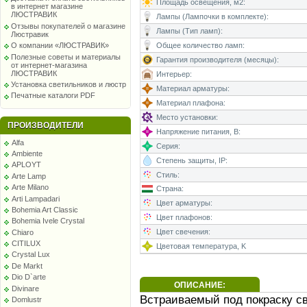
Площадь освещения, м2:
в интернет магазине
ЛЮСТРАВИК
Лампы (Лампочки в комплекте):
Отзывы покупателей о магазине
Лампы (Тип ламп):
Люстравик
Общее количество ламп:
О компании «ЛЮСТРАВИК»
Полезные советы и материалы
Гарантия производителя (месяцы):
от интернет-магазина
ЛЮСТРАВИК
Интерьер:
Установка светильников и люстр
Материал арматуры:
Печатные каталоги PDF
Материал плафона:
Место установки:
ПРОИЗВОДИТЕЛИ
Напряжение питания, В:
Alfa
Серия:
Ambiente
Степень защиты, IP:
APLOYT
Стиль:
Arte Lamp
Arte Milano
Страна:
Arti Lampadari
Цвет арматуры:
Bohemia Art Classic
Цвет плафонов:
Bohemia Ivele Crystal
Цвет свечения:
Chiaro
CITILUX
Цветовая температура, K
Crystal Lux
De Markt
Dio D`arte
ОПИСАНИЕ:
Divinare
Встраиваемый под покраску св
Domlustr