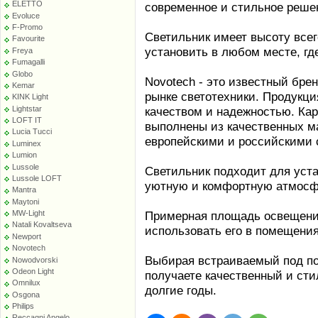
ELETTO
современное и стильное реше
Evoluce
F-Promo
Светильник имеет высоту всего
Favourite
установить в любом месте, гд
Freya
Fumagalli
Globo
Novotech - это известный бре
Kemar
рынке светотехники. Продукц
KINK Light
Lightstar
качеством и надежностью. Кар
LOFT IT
выполнены из качественных м
Lucia Tucci
европейскими и российскими 
Luminex
Lumion
Lussole
Светильник подходит для устан
Lussole LOFT
уютную и комфортную атмосф
Mantra
Maytoni
MW-Light
Примерная площадь освещения 
Natali Kovaltseva
использовать его в помещения
Newport
Novotech
Выбирая встраиваемый под по
Nowodvorski
Odeon Light
получаете качественный и сти
Omnilux
долгие годы.
Osgona
Philips
Reccagni Angelo