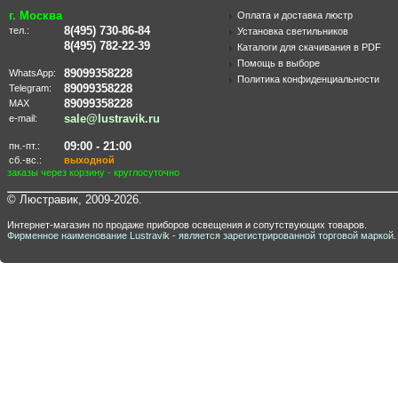
г. Москва
Оплата и доставка люстр
8(495) 730-86-84
тел.:
Установка светильников
8(495) 782-22-39
Каталоги для скачивания в PDF
Помощь в выборе
89099358228
WhatsApp:
Политика конфиденциальности
89099358228
Telegram:
89099358228
MAX
sale@lustravik.ru
e-mail:
09:00 - 21:00
пн.-пт.:
сб.-вс.:
выходной
заказы через корзину - круглосуточно
© Люстравик, 2009-2026.
Интернет-магазин по продаже приборов освещения и сопутствующих товаров.
Фирменное наименование Lustravik - является зарегистрированной торговой маркой.