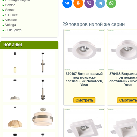
Sevinc
Sonex
ST Luce
Vitaluce
29 товаров из той же серии
Voltega
ЭПИцентр
НОВИНКИ
370467 Встраиваемый
370468 Встраив
под покраску
под покрас
светильник Novotech,
светильник Nov
Yeso
Yeso
Смотреть
Смотреть