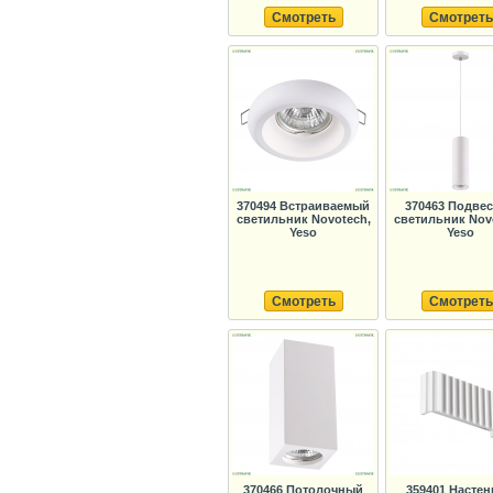
Смотреть
Смотреть
370494 Встраиваемый
370463 Подве
светильник Novotech,
светильник Nov
Yeso
Yeso
Смотреть
Смотреть
370466 Потолочный
359401 Насте