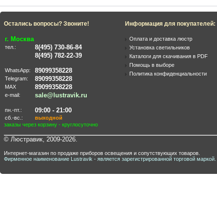
Остались вопросы? Звоните!
Информация для покупателей:
г. Москва
Оплата и доставка люстр
8(495) 730-86-84
тел.:
Установка светильников
8(495) 782-22-39
Каталоги для скачивания в PDF
Помощь в выборе
89099358228
WhatsApp:
Политика конфиденциальности
89099358228
Telegram:
89099358228
MAX
sale@lustravik.ru
e-mail:
09:00 - 21:00
пн.-пт.:
сб.-вс.:
выходной
заказы через корзину - круглосуточно
© Люстравик, 2009-2026.
Интернет-магазин по продаже приборов освещения и сопутствующих товаров.
Фирменное наименование Lustravik - является зарегистрированной торговой маркой.