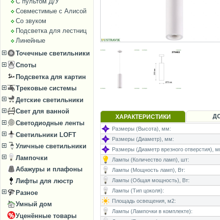
С пультом Д/У
Совместимые с Алисой
Со звуком
Подсветка для лестниц
Линейные
Точечные светильники
Споты
Подсветка для картин
Трековые системы
Детские светильники
Свет для ванной
Д
ХАРАКТЕРИСТИКИ
Светодиодные ленты
Размеры (Высота), мм:
Светильники LOFT
Размеры (Диаметр), мм:
Уличные светильники
Размеры (Диаметр врезного отверстия), м
Лампочки
Лампы (Количество ламп), шт:
Абажуры и плафоны
Лампы (Мощность ламп), Вт:
Лифты для люстр
Лампы (Общая мощность), Вт:
Лампы (Тип цоколя):
Разное
Площадь освещения, м2:
Умный дом
Лампы (Лампочки в комплекте):
Уценённые товары