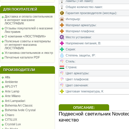
Лампы (Тип ламп):
Общее количество ламп:
ДЛЯ ПОКУПАТЕЛЕЙ
Гарантия производителя (месяцы):
Доставка и оплата светильников
Интерьер:
в интернет магазине
ЛЮСТРАВИК
Материал арматуры:
Отзывы покупателей о магазине
Материал плафона:
Люстравик
О компании «ЛЮСТРАВИК»
Место установки:
Полезные советы и материалы
Напряжение питания, В:
от интернет-магазина
ЛЮСТРАВИК
Серия:
Установка светильников и люстр
Степень защиты, IP:
Печатные каталоги PDF
Стиль:
Страна:
ПРОИЗВОДИТЕЛИ
Цвет арматуры:
Alfa
Цвет плафонов:
Ambiente
Цвет свечения:
APLOYT
Arte Lamp
Цветовая температура, K
Arte Milano
Arti Lampadari
Bohemia Art Classic
ОПИСАНИЕ:
Bohemia Ivele Crystal
Подвесной светильник Novote
Chiaro
качество
CITILUX
Crystal Lux
De Markt