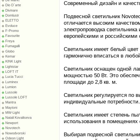
Современный дизайн и качес
Dio D`arte
Divinare
Подвесной светильник Novote
Domlustr
ELETTO
отличается высоким качество
Evoluce
электропроводка светильника 
F-Promo
европейскими и российскими 
Favourite
Freya
Fumagalli
Светильник имеет белый цвет 
Globo
гармонично вписаться в любой
Kemar
KINK Light
Lightstar
Светильник оснащен одной ла
LOFT IT
мощностью 50 Вт. Это обеспеч
Lucia Tucci
площади до 2,8 кв. м.
Luminex
Lumion
Lussole
Светильник регулируется по вы
Lussole LOFT
индивидуальные потребности.
Mantra
Maytoni
MW-Light
Светильник имеет степень пы
Natali Kovaltseva
использования в помещениях 
Newport
Novotech
Nowodvorski
Выбирая подвесной светильник
Odeon Light