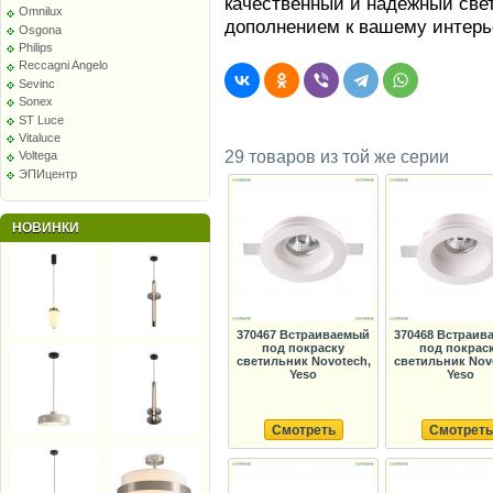
качественный и надежный све
Omnilux
дополнением к вашему интерь
Osgona
Philips
Reccagni Angelo
Sevinc
Sonex
ST Luce
Vitaluce
29 товаров из той же серии
Voltega
ЭПИцентр
НОВИНКИ
370467 Встраиваемый
370468 Встраив
под покраску
под покрас
светильник Novotech,
светильник Nov
Yeso
Yeso
Смотреть
Смотреть