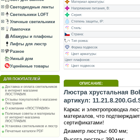
Материал арматуры:
Светодиодные ленты
Напряжение питания, В:
Светильники LOFT
Серия:
Степень защиты, IP:
Уличные светильники
Стиль:
Лампочки
Страна:
Абажуры и плафоны
Тип рожка:
Лифты для люстр
Форма подвесок
Разное
Цвет арматуры:
Умный дом
Цвет плафонов:
Уценённые товары
Цвет подвесок
ДЛЯ ПОКУПАТЕЛЕЙ
ОПИСАНИЕ:
Доставка и оплата светильников
в интернет магазине
Люстра хрустальная Bohe
ЛЮСТРАВИК
артикул: 11.21.8.200.Gd.
Отзывы покупателей о магазине
Люстравик
Каркас и электропроводка лю
О компании «ЛЮСТРАВИК»
Полезные советы и материалы
материалов, что подтверждае
от интернет-магазина
ЛЮСТРАВИК
сертификатами!
Установка светильников и люстр
Диаметр люстры: 600 мм;
Печатные каталоги PDF
Высота люстры: 390 мм;