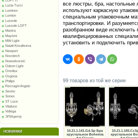
LOFT IT
все люстры, бра, настольные 
Lucia Tucci
используют каркасную упаков
Luminex
специальным упаковочным ма
Lumion
Lussole
транспортировки. И разумеетс
Lussole LOFT
разобранном виде исключить п
Mantra
квалифицированных специалис
Maytoni
MW-Light
установить и подключить при
Natali Kovaltseva
Newport
Novotech
Nowodvorski
Odeon Light
Omnilux
Osgona
99 товаров из той же серии
Philips
Reccagni Angelo
Sevinc
Sonex
ST Luce
Vitaluce
Voltega
ЭПИцентр
10.21.1.141.Gd.Sp Бра
10.21.1.165.Cr.S
НОВИНКИ
хрустальное Bohemia
хрустальное Bo