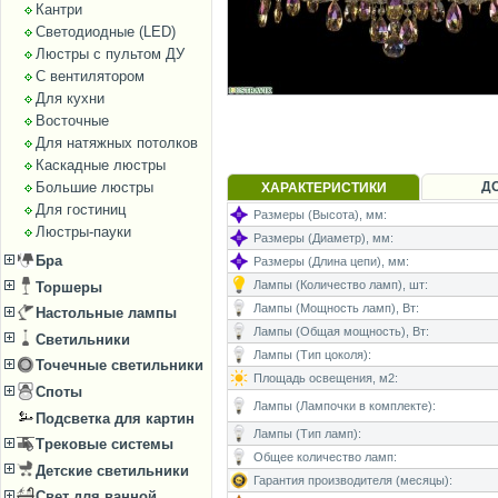
Кантри
Светодиодные (LED)
Люстры с пультом ДУ
С вентилятором
Для кухни
Восточные
Для натяжных потолков
Каскадные люстры
Д
Большие люстры
ХАРАКТЕРИСТИКИ
Для гостиниц
Размеры (Высота), мм:
Люстры-пауки
Размеры (Диаметр), мм:
Бра
Размеры (Длина цепи), мм:
Лампы (Количество ламп), шт:
Торшеры
Лампы (Мощность ламп), Вт:
Настольные лампы
Лампы (Общая мощность), Вт:
Светильники
Лампы (Тип цоколя):
Точечные светильники
Площадь освещения, м2:
Споты
Лампы (Лампочки в комплекте):
Подсветка для картин
Лампы (Тип ламп):
Трековые системы
Общее количество ламп:
Детские светильники
Гарантия производителя (месяцы):
Свет для ванной