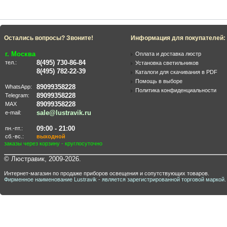
Остались вопросы? Звоните!
Информация для покупателей:
г. Москва
Оплата и доставка люстр
8(495) 730-86-84
тел.:
Установка светильников
8(495) 782-22-39
Каталоги для скачивания в PDF
Помощь в выборе
89099358228
WhatsApp:
Политика конфиденциальности
89099358228
Telegram:
89099358228
MAX
sale@lustravik.ru
e-mail:
09:00 - 21:00
пн.-пт.:
сб.-вс.:
выходной
заказы через корзину - круглосуточно
© Люстравик, 2009-2026.
Интернет-магазин по продаже приборов освещения и сопутствующих товаров.
Фирменное наименование Lustravik - является зарегистрированной торговой маркой.