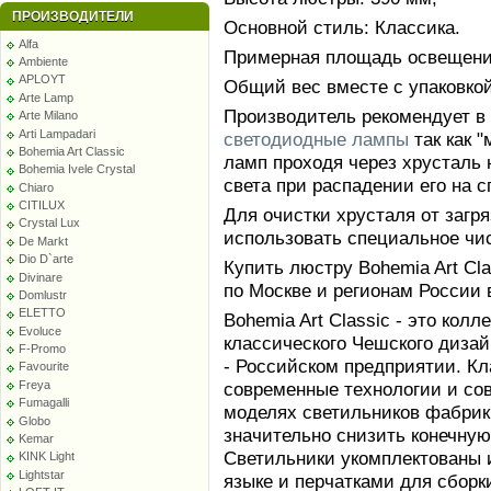
ПРОИЗВОДИТЕЛИ
Основной стиль: Классика.
Alfa
Примерная площадь освещения
Ambiente
APLOYT
Общий вес вместе с упаковкой:
Arte Lamp
Производитель рекомендует в
Arte Milano
Arti Lampadari
светодиодные лампы
так как 
Bohemia Art Classic
ламп проходя через хрусталь 
Bohemia Ivele Crystal
света при распадении его на с
Chiaro
CITILUX
Для очистки хрусталя от заг
Crystal Lux
использовать специальное чи
De Markt
Dio D`arte
Купить люстру Bohemia Art Cla
Divinare
по Москве и регионам России 
Domlustr
ELETTO
Bohemia Art Classic - это кол
Evoluce
классического Чешского диза
F-Promo
- Российском предприятии. К
Favourite
Freya
современные технологии и со
Fumagalli
моделях светильников фабрики
Globo
значительно снизить конечную
Kemar
Светильники укомплектованы 
KINK Light
Lightstar
языке и перчатками для сборк