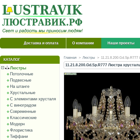
Доставка и оплата
О компании
Наши проекты
Главная
>
Люстры
>
11.21.8.200.Gd.Sp.R777 
КАТАЛОГ
11.21.8.200.Gd.Sp.R777 Люстра хрусталь
Люстры
Потолочные
Подвесные
На штанге
Хрустальные
С элементами хрусталя
С виноградом
Современные
Классические
Модерн
Флористика
Тиффани