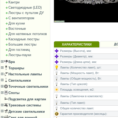
Кантри
Светодиодные (LED)
Люстры с пультом ДУ
С вентилятором
Для кухни
Восточные
Для натяжных потолков
Каскадные люстры
Д
Большие люстры
ХАРАКТЕРИСТИКИ
Для гостиниц
Размеры (Высота), мм:
Люстры-пауки
Размеры (Диаметр), мм:
Бра
Размеры (Длина цепи), мм:
Лампы (Количество ламп), шт:
Торшеры
Лампы (Мощность ламп), Вт:
Настольные лампы
Лампы (Общая мощность), Вт:
Светильники
Лампы (Тип цоколя):
Точечные светильники
Площадь освещения, м2:
Споты
Лампы (Лампочки в комплекте):
Подсветка для картин
Лампы (Тип ламп):
Трековые системы
Общее количество ламп:
Детские светильники
Гарантия производителя (месяцы):
Свет для ванной