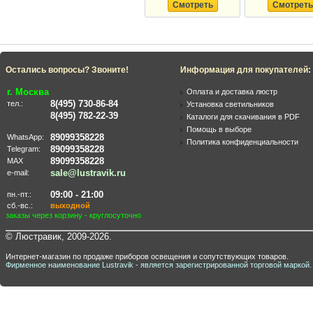
Смотреть
Смотреть
Остались вопросы? Звоните!
Информация для покупателей:
г. Москва
Оплата и доставка люстр
8(495) 730-86-84
тел.:
Установка светильников
8(495) 782-22-39
Каталоги для скачивания в PDF
Помощь в выборе
89099358228
WhatsApp:
Политика конфиденциальности
89099358228
Telegram:
89099358228
MAX
sale@lustravik.ru
e-mail:
09:00 - 21:00
пн.-пт.:
сб.-вс.:
выходной
заказы через корзину - круглосуточно
© Люстравик, 2009-2026.
Интернет-магазин по продаже приборов освещения и сопутствующих товаров.
Фирменное наименование Lustravik - является зарегистрированной торговой маркой.