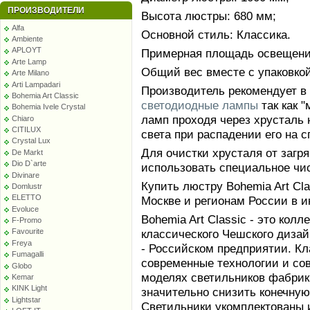
ПРОИЗВОДИТЕЛИ
Высота люстры: 680 мм;
Alfa
Основной стиль: Классика.
Ambiente
APLOYT
Примерная площадь освещения
Arte Lamp
Общий вес вместе с упаковкой:
Arte Milano
Arti Lampadari
Производитель рекомендует в
Bohemia Art Classic
светодиодные лампы
так как 
Bohemia Ivele Crystal
ламп проходя через хрусталь 
Chiaro
CITILUX
света при распадении его на с
Crystal Lux
Для очистки хрусталя от заг
De Markt
Dio D`arte
использовать специальное чи
Divinare
Купить люстру Bohemia Art Cla
Domlustr
ELETTO
Москве и регионам России в 
Evoluce
Bohemia Art Classic - это кол
F-Promo
классического Чешского диза
Favourite
Freya
- Российском предприятии. К
Fumagalli
современные технологии и со
Globo
моделях светильников фабрики
Kemar
KINK Light
значительно снизить конечную
Lightstar
Светильники укомплектованы 