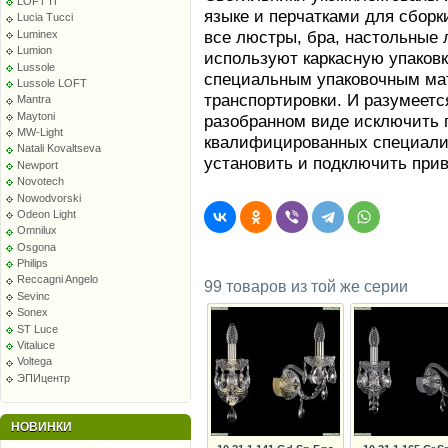
LOFT IT
языке и перчатками для сборк
Lucia Tucci
все люстры, бра, настольные 
Luminex
Lumion
используют каркасную упаков
Lussole
специальным упаковочным ма
Lussole LOFT
транспортировки. И разумеетс
Mantra
Maytoni
разобранном виде исключить п
MW-Light
квалифицированных специалис
Natali Kovaltseva
установить и подключить при
Newport
Novotech
Nowodvorski
Odeon Light
Omnilux
Osgona
Philips
Reccagni Angelo
99 товаров из той же серии
Sevinc
Sonex
ST Luce
Vitaluce
Voltega
ЭПИцентр
НОВИНКИ