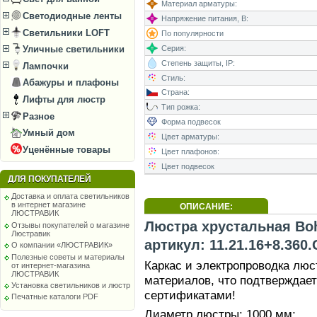
Материал арматуры:
Светодиодные ленты
Напряжение питания, В:
Светильники LOFT
По популярности
Серия:
Уличные светильники
Степень защиты, IP:
Лампочки
Стиль:
Абажуры и плафоны
Страна:
Лифты для люстр
Тип рожка:
Разное
Форма подвесок
Умный дом
Цвет арматуры:
Уценённые товары
Цвет плафонов:
Цвет подвесок
ДЛЯ ПОКУПАТЕЛЕЙ
Доставка и оплата светильников
в интернет магазине
ОПИСАНИЕ:
ЛЮСТРАВИК
Люстра хрустальная Bohe
Отзывы покупателей о магазине
Люстравик
артикул: 11.21.16+8.360
О компании «ЛЮСТРАВИК»
Полезные советы и материалы
Каркас и электропроводка лю
от интернет-магазина
ЛЮСТРАВИК
материалов, что подтверждае
Установка светильников и люстр
сертификатами!
Печатные каталоги PDF
Диаметр люстры: 1000 мм;