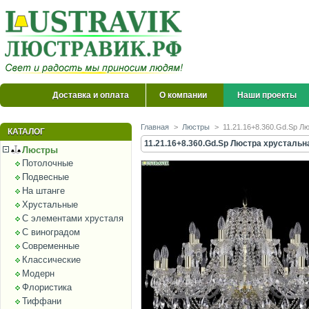
Доставка и оплата
О компании
Наши проекты
Главная
>
Люстры
>
11.21.16+8.360.Gd.Sp Лю
КАТАЛОГ
11.21.16+8.360.Gd.Sp Люстра хрустальна
Люстры
Потолочные
Подвесные
На штанге
Хрустальные
С элементами хрусталя
С виноградом
Современные
Классические
Модерн
Флористика
Тиффани