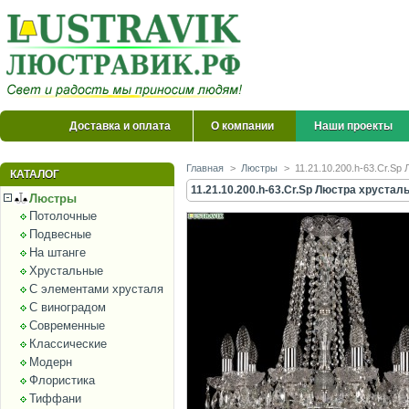
Доставка и оплата
О компании
Наши проекты
Главная
>
Люстры
>
11.21.10.200.h-63.Cr.Sp
КАТАЛОГ
11.21.10.200.h-63.Cr.Sp Люстра хрустал
Люстры
Потолочные
Подвесные
На штанге
Хрустальные
С элементами хрусталя
С виноградом
Современные
Классические
Модерн
Флористика
Тиффани