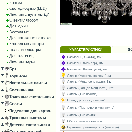
Кантри
Светодиодные (LED)
Люстры с пультом ДУ
С вентилятором
Для кухни
Восточные
Для натяжных потолков
Каскадные люстры
Д
Большие люстры
ХАРАКТЕРИСТИКИ
Для гостиниц
Размеры (Высота), мм:
Люстры-пауки
Размеры (Диаметр), мм:
Бра
Размеры (Длина цепи), мм:
Лампы (Количество ламп), шт:
Торшеры
Лампы (Мощность ламп), Вт:
Настольные лампы
Лампы (Общая мощность), Вт:
Светильники
Лампы (Тип цоколя):
Точечные светильники
Площадь освещения, м2:
Споты
Лампы (Лампочки в комплекте):
Подсветка для картин
Лампы (Тип ламп):
Трековые системы
Общее количество ламп:
Детские светильники
Гарантия производителя (месяцы):
Свет для ванной