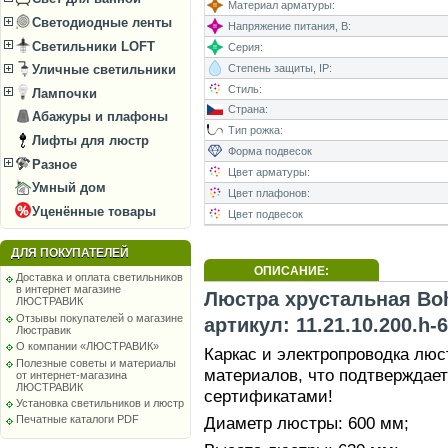
Материал арматуры:
Светодиодные ленты
Напряжение питания, В:
Светильники LOFT
Серия:
Степень защиты, IP:
Уличные светильники
Стиль:
Лампочки
Страна:
Абажуры и плафоны
Тип рожка:
Лифты для люстр
Форма подвесок
Разное
Цвет арматуры:
Умный дом
Цвет плафонов:
Уценённые товары
Цвет подвесок
ДЛЯ ПОКУПАТЕЛЕЙ
ОПИСАНИЕ:
Доставка и оплата светильников
в интернет магазине
Люстра хрустальная Bohe
ЛЮСТРАВИК
Отзывы покупателей о магазине
артикул: 11.21.10.200.h-
Люстравик
О компании «ЛЮСТРАВИК»
Каркас и электропроводка лю
Полезные советы и материалы
материалов, что подтверждае
от интернет-магазина
ЛЮСТРАВИК
сертификатами!
Установка светильников и люстр
Диаметр люстры: 600 мм;
Печатные каталоги PDF