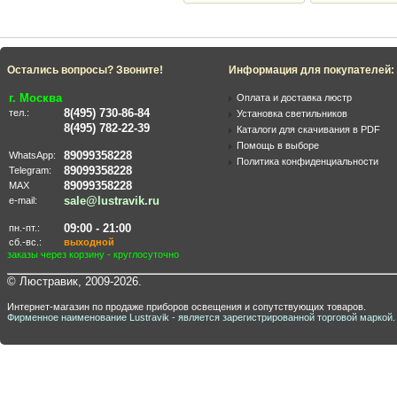
Остались вопросы? Звоните!
Информация для покупателей:
г. Москва
Оплата и доставка люстр
8(495) 730-86-84
тел.:
Установка светильников
8(495) 782-22-39
Каталоги для скачивания в PDF
Помощь в выборе
89099358228
WhatsApp:
Политика конфиденциальности
89099358228
Telegram:
89099358228
MAX
sale@lustravik.ru
e-mail:
09:00 - 21:00
пн.-пт.:
сб.-вс.:
выходной
заказы через корзину - круглосуточно
© Люстравик, 2009-2026.
Интернет-магазин по продаже приборов освещения и сопутствующих товаров.
Фирменное наименование Lustravik - является зарегистрированной торговой маркой.