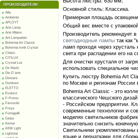
Высота люстры: 630 мм;
ПРОИЗВОДИТЕЛИ
Основной стиль: Классика.
Alfa
Примерная площадь освещения
Ambiente
APLOYT
Общий вес вместе с упаковкой:
Arte Lamp
Arte Milano
Производитель рекомендует в
Arti Lampadari
светодиодные лампы
так как 
Bohemia Art Classic
ламп проходя через хрусталь 
Bohemia Ivele Crystal
света при распадении его на с
Chiaro
CITILUX
Для очистки хрусталя от заг
Crystal Lux
использовать специальное чи
De Markt
Dio D`arte
Купить люстру Bohemia Art Clas
Divinare
по Москве и регионам России 
Domlustr
ELETTO
Bohemia Art Classic - это кол
Evoluce
классического Чешского диза
F-Promo
- Российском предприятии. К
Favourite
Freya
современные технологии и со
Fumagalli
моделях светильников фабрики
Globo
значительно снизить конечную
Kemar
KINK Light
Светильники укомплектованы 
Lightstar
языке и перчатками для сборк