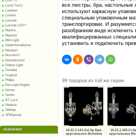
LOFT IT
все люстры, бра, настольные 
Lucia Tucci
используют каркасную упаков
Luminex
Lumion
специальным упаковочным ма
Lussole
транспортировки. И разумеетс
Lussole LOFT
разобранном виде исключить п
Mantra
Maytoni
квалифицированных специалис
MW-Light
установить и подключить при
Natali Kovaltseva
Newport
Novotech
Nowodvorski
Odeon Light
Omnilux
Osgona
Philips
99 товаров из той же серии
Reccagni Angelo
Sevinc
Sonex
ST Luce
Vitaluce
Voltega
ЭПИцентр
НОВИНКИ
10.21.1.141.Gd.Sp Бра
10.21.1.165.Cr.S
хрустальное Bohemia
хрустальное Bo