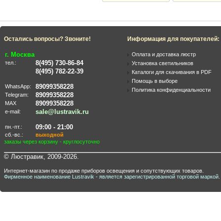
Остались вопросы? Звоните!
Информация для покупателей:
г. Москва
Оплата и доставка люстр
8(495) 730-86-84
тел.:
Установка светильников
8(495) 782-22-39
Каталоги для скачивания в PDF
Помощь в выборе
89099358228
WhatsApp:
Политика конфиденциальности
89099358228
Telegram:
89099358228
MAX
sale@lustravik.ru
e-mail:
09:00 - 21:00
пн.-пт.:
сб.-вс.:
выходной
заказы через корзину - круглосуточно
© Люстравик, 2009-2026.
Интернет-магазин по продаже приборов освещения и сопутствующих товаров.
Фирменное наименование Lustravik - является зарегистрированной торговой маркой.