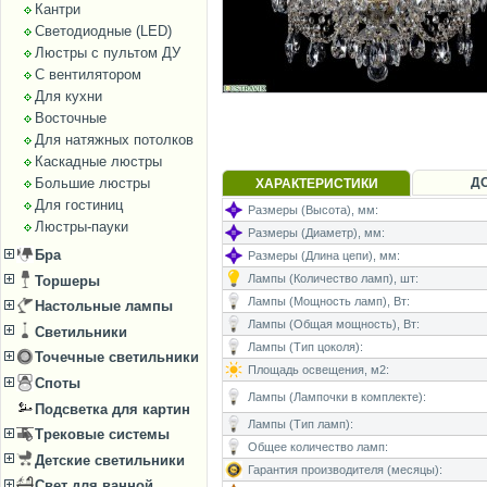
Кантри
Светодиодные (LED)
Люстры с пультом ДУ
С вентилятором
Для кухни
Восточные
Для натяжных потолков
Каскадные люстры
Д
Большие люстры
ХАРАКТЕРИСТИКИ
Для гостиниц
Размеры (Высота), мм:
Люстры-пауки
Размеры (Диаметр), мм:
Бра
Размеры (Длина цепи), мм:
Лампы (Количество ламп), шт:
Торшеры
Лампы (Мощность ламп), Вт:
Настольные лампы
Лампы (Общая мощность), Вт:
Светильники
Лампы (Тип цоколя):
Точечные светильники
Площадь освещения, м2:
Споты
Лампы (Лампочки в комплекте):
Подсветка для картин
Лампы (Тип ламп):
Трековые системы
Общее количество ламп:
Детские светильники
Гарантия производителя (месяцы):
Свет для ванной