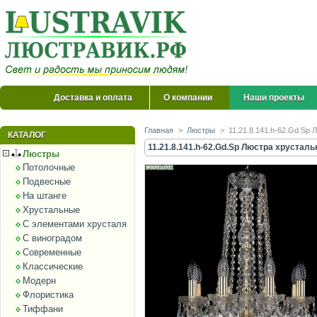
Доставка и оплата
О компании
Наши проекты
Главная
>
Люстры
>
11.21.8.141.h-62.Gd.Sp 
КАТАЛОГ
11.21.8.141.h-62.Gd.Sp Люстра хрусталь
Люстры
Потолочные
Подвесные
На штанге
Хрустальные
С элементами хрусталя
С виноградом
Современные
Классические
Модерн
Флористика
Тиффани