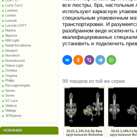
LOFT IT
все люстры, бра, настольные 
Lucia Tucci
используют каркасную упаков
Luminex
Lumion
специальным упаковочным ма
Lussole
транспортировки. И разумеетс
Lussole LOFT
разобранном виде исключить п
Mantra
Maytoni
квалифицированных специалис
MW-Light
установить и подключить при
Natali Kovaltseva
Newport
Novotech
Nowodvorski
Odeon Light
Omnilux
Osgona
Philips
99 товаров из той же серии
Reccagni Angelo
Sevinc
Sonex
ST Luce
Vitaluce
Voltega
ЭПИцентр
НОВИНКИ
10.21.1.141.Gd.Sp Бра
10.21.1.165.Cr.S
хрустальное Bohemia
хрустальное Bo