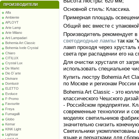
Высота люстры: 620 мм;
ПРОИЗВОДИТЕЛИ
Основной стиль: Классика.
Alfa
Примерная площадь освещения
Ambiente
APLOYT
Общий вес вместе с упаковкой:
Arte Lamp
Arte Milano
Производитель рекомендует в
Arti Lampadari
светодиодные лампы
так как 
Bohemia Art Classic
ламп проходя через хрусталь 
Bohemia Ivele Crystal
света при распадении его на с
Chiaro
CITILUX
Для очистки хрусталя от заг
Crystal Lux
использовать специальное чи
De Markt
Dio D`arte
Купить люстру Bohemia Art Cla
Divinare
по Москве и регионам России 
Domlustr
ELETTO
Bohemia Art Classic - это кол
Evoluce
классического Чешского диза
F-Promo
- Российском предприятии. К
Favourite
Freya
современные технологии и со
Fumagalli
моделях светильников фабрики
Globo
значительно снизить конечную
Kemar
KINK Light
Светильники укомплектованы 
Lightstar
языке и перчатками для сборк