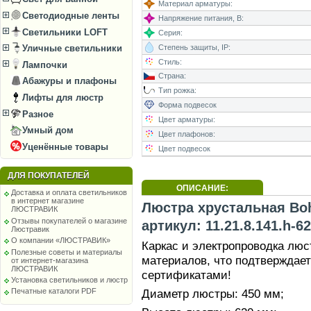
Материал арматуры:
Светодиодные ленты
Напряжение питания, В:
Светильники LOFT
Серия:
Степень защиты, IP:
Уличные светильники
Стиль:
Лампочки
Страна:
Абажуры и плафоны
Тип рожка:
Лифты для люстр
Форма подвесок
Разное
Цвет арматуры:
Умный дом
Цвет плафонов:
Уценённые товары
Цвет подвесок
ДЛЯ ПОКУПАТЕЛЕЙ
ОПИСАНИЕ:
Доставка и оплата светильников
в интернет магазине
Люстра хрустальная Bohe
ЛЮСТРАВИК
Отзывы покупателей о магазине
артикул: 11.21.8.141.h-6
Люстравик
О компании «ЛЮСТРАВИК»
Каркас и электропроводка лю
Полезные советы и материалы
материалов, что подтверждае
от интернет-магазина
ЛЮСТРАВИК
сертификатами!
Установка светильников и люстр
Диаметр люстры: 450 мм;
Печатные каталоги PDF