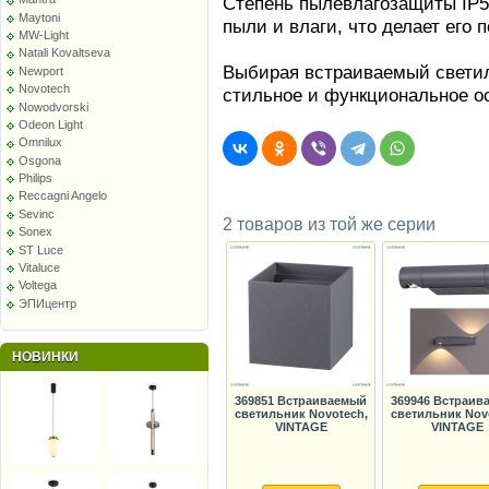
Степень пылевлагозащиты IP54
Maytoni
пыли и влаги, что делает его
MW-Light
Natali Kovaltseva
Выбирая встраиваемый светил
Newport
Novotech
стильное и функциональное о
Nowodvorski
Odeon Light
Omnilux
Osgona
Philips
Reccagni Angelo
Sevinc
2 товаров из той же серии
Sonex
ST Luce
Vitaluce
Voltega
ЭПИцентр
НОВИНКИ
369851 Встраиваемый
369946 Встраив
светильник Novotech,
светильник Nov
VINTAGE
VINTAGE