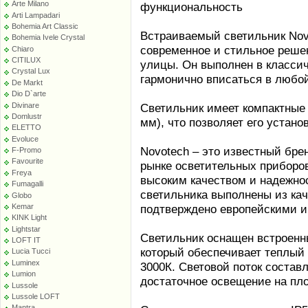
Arte Milano
функциональность
Arti Lampadari
Bohemia Art Classic
Встраиваемый светильник Nov
Bohemia Ivele Crystal
современное и стильное реше
Chiaro
CITILUX
улицы. Он выполнен в классич
Crystal Lux
гармонично вписаться в любой
De Markt
Dio D`arte
Divinare
Светильник имеет компактные
Domlustr
мм), что позволяет его устано
ELETTO
Evoluce
Novotech – это известный бре
F-Promo
Favourite
рынке осветительных приборо
Freya
высоким качеством и надежнос
Fumagalli
светильника выполнены из ка
Globo
Kemar
подтверждено европейскими и
KINK Light
Lightstar
Светильник оснащен встроенн
LOFT IT
который обеспечивает теплый 
Lucia Tucci
Luminex
3000К. Световой поток составл
Lumion
достаточное освещение на пло
Lussole
Lussole LOFT
Mantra