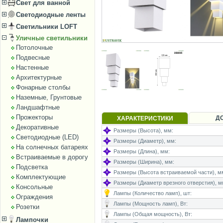
Свет для ванной
Светодиодные ленты
Светильники LOFT
Уличные светильники
Потолочные
Подвесные
Настенные
Архитектурные
Фонарные столбы
Наземные, Грунтовые
Ландшафтные
Прожекторы
Д
ХАРАКТЕРИСТИКИ
Декоративные
Размеры (Высота), мм:
Светодиодные (LED)
Размеры (Диаметр), мм:
На солнечных батареях
Размеры (Длина), мм:
Встраиваемые в дорогу
Размеры (Ширина), мм:
Подсветка
Размеры (Высота встраиваемой части), м
Комплектующие
Размеры (Диаметр врезного отверстия), м
Консольные
Лампы (Количество ламп), шт:
Ограждения
Лампы (Мощность ламп), Вт:
Розетки
Лампы (Общая мощность), Вт:
Лампочки