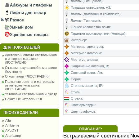
Лампы (Тип цоколя):
Абажуры и плафоны
Площадь освещения, м2:
Лифты для люстр
Лампы (Лампочки в комплекте):
Разное
Лампы (Тип ламп):
Умный дом
Общее количество ламп:
Гарантия производителя (месяцы):
Уценённые товары
Интерьер:
Материал арматуры:
ДЛЯ ПОКУПАТЕЛЕЙ
Материал плафона:
Доставка и оплата светильников
в интернет магазине
Место установки:
ЛЮСТРАВИК
Напряжение питания, В:
Отзывы покупателей о магазине
Люстравик
Световой поток, Лм:
О компании «ЛЮСТРАВИК»
Серия:
Полезные советы и материалы
от интернет-магазина
Степень защиты, IP:
ЛЮСТРАВИК
Стиль:
Установка светильников и люстр
Страна:
Печатные каталоги PDF
Цвет арматуры:
Цвет плафонов:
ПРОИЗВОДИТЕЛИ
Alfa
Ambiente
ОПИСАНИЕ:
APLOYT
Встраиваемый светильник Nov
Arte Lamp