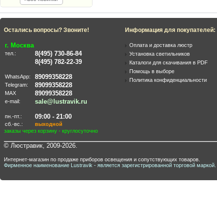
Остались вопросы? Звоните!
Информация для покупателей:
г. Москва
Оплата и доставка люстр
8(495) 730-86-84
тел.:
Установка светильников
8(495) 782-22-39
Каталоги для скачивания в PDF
Помощь в выборе
89099358228
WhatsApp:
Политика конфиденциальности
89099358228
Telegram:
89099358228
MAX
sale@lustravik.ru
e-mail:
09:00 - 21:00
пн.-пт.:
сб.-вс.:
выходной
заказы через корзину - круглосуточно
© Люстравик, 2009-2026.
Интернет-магазин по продаже приборов освещения и сопутствующих товаров.
Фирменное наименование Lustravik - является зарегистрированной торговой маркой.