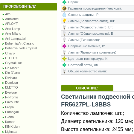
Серия:
ПРОИЗВОДИТЕЛИ
Гарантия производителя (месяцы):
Alfa
Степень защиты, IP:
Ambiente
Лампы (Количество ламп), шт:
APLOYT
Лампы (Мощность ламп), Вт:
Arte Lamp
Лампы (Общая мощность), Вт:
Arte Milano
Arti Lampadari
Лампы (Тип цоколя):
Bohemia Art Classic
Напряжение питания, В:
Bohemia Ivele Crystal
Лампы (Лампочки в комплекте):
Chiaro
CITILUX
Цветовая температура, K
Crystal Lux
Световой поток, Лм:
De Markt
Общее количество ламп:
Dio D`arte
Divinare
Domlustr
ELETTO
ОПИСАНИЕ:
Evoluce
Светильник подвесной с
F-Promo
Favourite
FR5627PL-L8BBS
Freya
Количество лампочек: шт.;
Fumagalli
Globo
Диаметр светильника: 120 мм;
Kemar
KINK Light
Высота светильника: 2455 мм;
Lightstar