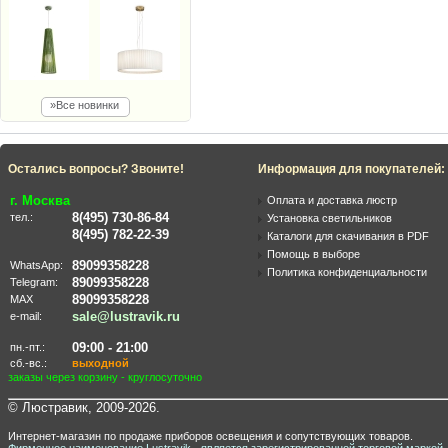
»Все новинки
Остались вопросы? Звоните!
Информация для покупателей:
г. Москва
Оплата и доставка люстр
8(495) 730-86-84
тел.:
Установка светильников
8(495) 782-22-39
Каталоги для скачивания в PDF
Помощь в выборе
89099358228
WhatsApp:
Политика конфиденциальности
89099358228
Telegram:
89099358228
MAX
sale@lustravik.ru
e-mail:
09:00 - 21:00
пн.-пт.:
сб.-вс.:
выходной
заказы через корзину - круглосуточно
© Люстравик, 2009-2026.
Интернет-магазин по продаже приборов освещения и сопутствующих товаров.