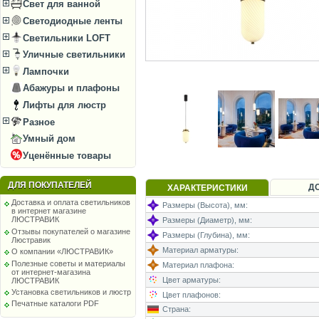
Свет для ванной
Светодиодные ленты
Светильники LOFT
Уличные светильники
Лампочки
Абажуры и плафоны
Лифты для люстр
Разное
Умный дом
Уценённые товары
ДЛЯ ПОКУПАТЕЛЕЙ
Д
ХАРАКТЕРИСТИКИ
Доставка и оплата светильников
Размеры (Высота), мм:
в интернет магазине
ЛЮСТРАВИК
Размеры (Диаметр), мм:
Отзывы покупателей о магазине
Размеры (Глубина), мм:
Люстравик
Материал арматуры:
О компании «ЛЮСТРАВИК»
Полезные советы и материалы
Материал плафона:
от интернет-магазина
Цвет арматуры:
ЛЮСТРАВИК
Установка светильников и люстр
Цвет плафонов:
Печатные каталоги PDF
Страна: