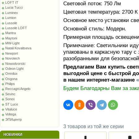
Световой поток: 750 Лм
LOFT IT
Lucia Tucci
Цветовая температура: 2700 К
Luminex
Lumion
Основное место установки све
Lussole
Основной стиль: Модерн.
Lussole LOFT
Mantra
Примерная площадь освещения 
Maytoni
MW-Light
Примечание: Светильники идут
Natali Kovaltseva
упакованы в каркасную тару 
Newport
разобранными для безопасной
Novotech
Nowodvorski
Предлагаем Вам купить свет
Odeon Light
выгодной цене с быстрой до
Omnilux
в нашем интернет-магазине
Osgona
Philips
Будем Благодарны Вам за зака
Reccagni Angelo
Sevinc
Sonex
ST Luce
Vitaluce
Voltega
ЭПИцентр
3 товаров из той же серии
НОВИНКИ