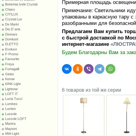
Примерная площадь освещения
Bohemia Ivele Crystal
Примечание: Светильники идут
Chiaro
CITILUX
упакованы в каркасную тару 
Crystal Lux
разобранными для безопасной
De Markt
Dio D`arte
Предлагаем Вам купить торш
Divinare
с быстрой доставкой по Мос
Domlustr
интернет-магазине
«ЛЮСТРА
ELETTO
Evoluce
Будем Благодарны Вам за зака
F-Promo
Favourite
Freya
Fumagalli
Globo
Kemar
KINK Light
Lightstar
6 товаров из той же серии
LOFT IT
Lucia Tucci
Luminex
Lumion
Lussole
Lussole LOFT
Mantra
Maytoni
MW-Light