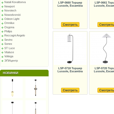
Natali Kovaltseva
LSP-0660 Торшер
LSP-0661 Тор
Lussole, Escambia
Lussole, Esca
Newport
Novotech
Nowodvorski
Odeon Light
Omnilux
Смотреть
Смотреть
Osgona
Philips
Reccagni Angelo
Sevinc
Sonex
ST Luce
Vitaluce
Voltega
ЭПИцентр
LSP-0718 Торшер
LSP-0720 Тор
Lussole, Escambia
Lussole, Esca
НОВИНКИ
Смотреть
Смотреть