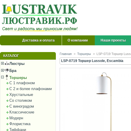
Доставка и оплата
О компании
Наши проекты
Главная
>
Торшеры
>
LSP-0719 Торшер Luss
КАТАЛОГ
LSP-0719 Торшер Lussole, Escambia
Люстры
Бра
Торшеры
С 1 плафоном
С 2 и более плафонами
Хрустальные
Со столиком
С виноградом
Классические
Модерн
Флористика
Тиффани