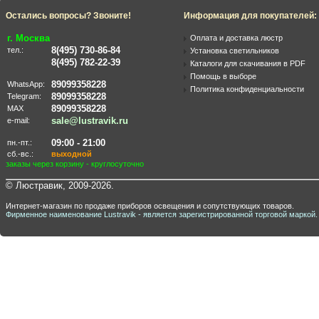
Остались вопросы? Звоните!
Информация для покупателей:
г. Москва
Оплата и доставка люстр
8(495) 730-86-84
тел.:
Установка светильников
8(495) 782-22-39
Каталоги для скачивания в PDF
Помощь в выборе
89099358228
WhatsApp:
Политика конфиденциальности
89099358228
Telegram:
89099358228
MAX
sale@lustravik.ru
e-mail:
09:00 - 21:00
пн.-пт.:
сб.-вс.:
выходной
заказы через корзину - круглосуточно
© Люстравик, 2009-2026.
Интернет-магазин по продаже приборов освещения и сопутствующих товаров.
Фирменное наименование Lustravik - является зарегистрированной торговой маркой.