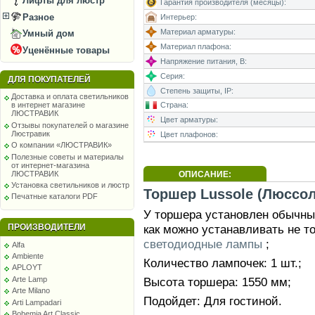
Лифты для люстр
Гарантия производителя (месяцы):
Разное
Интерьер:
Материал арматуры:
Умный дом
Материал плафона:
Уценённые товары
Напряжение питания, В:
Серия:
ДЛЯ ПОКУПАТЕЛЕЙ
Степень защиты, IP:
Доставка и оплата светильников
Страна:
в интернет магазине
ЛЮСТРАВИК
Цвет арматуры:
Отзывы покупателей о магазине
Люстравик
Цвет плафонов:
О компании «ЛЮСТРАВИК»
Полезные советы и материалы
от интернет-магазина
ЛЮСТРАВИК
ОПИСАНИЕ:
Установка светильников и люстр
Торшер Lussole (Люссол
Печатные каталоги PDF
У торшера установлен обычный
ПРОИЗВОДИТЕЛИ
как можно устанавливать не т
светодиодные лампы
;
Alfa
Ambiente
Количество лампочек: 1 шт.;
APLOYT
Arte Lamp
Высота торшера: 1550 мм;
Arte Milano
Подойдет: Для гостиной.
Arti Lampadari
Bohemia Art Classic