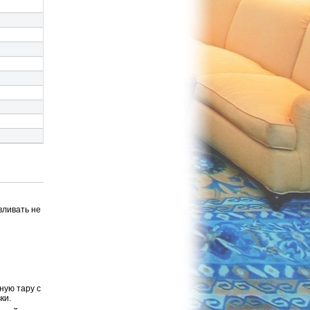
вливать не
ную тару с
ки.