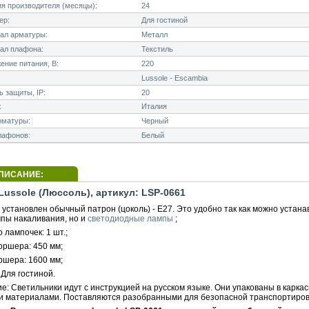
я производителя (месяцы):
24
ер:
Для гостиной
ал арматуры:
Металл
ал плафона:
Текстиль
ние питания, В:
220
Lussole - Escambia
 защиты, IP:
20
:
Италия
рматуры:
Черный
лафонов:
Белый
ПИСАНИЕ:
ussole (Люссоль), артикул: LSP-0661
установлен обычный патрон (цоколь) - E27. Это удобно так как можно устана
мпы накаливания, но и
светодиодные лампы
;
 лампочек: 1 шт.;
оршера: 450 мм;
ршера: 1600 мм;
Для гостиной.
: Светильники идут с инструкцией на русском языке. Они упакованы в каркас
 материалами. Поставляются разобранными для безопасной транспортиров