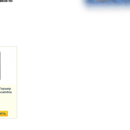
вкой по
Торшер
scambia
еть