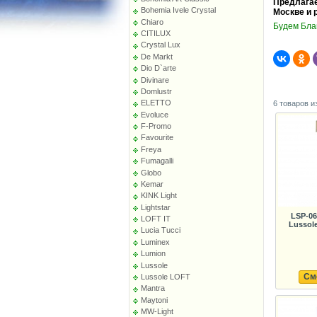
Предлагае
Bohemia Ivele Crystal
Москве и 
Chiaro
Будем Бла
CITILUX
Crystal Lux
De Markt
Dio D`arte
Divinare
Domlustr
ELETTO
6 товаров и
Evoluce
F-Promo
Favourite
Freya
Fumagalli
Globo
Kemar
KINK Light
Lightstar
LSP-0
LOFT IT
Lussol
Lucia Tucci
Luminex
Lumion
Lussole
См
Lussole LOFT
Mantra
Maytoni
MW-Light