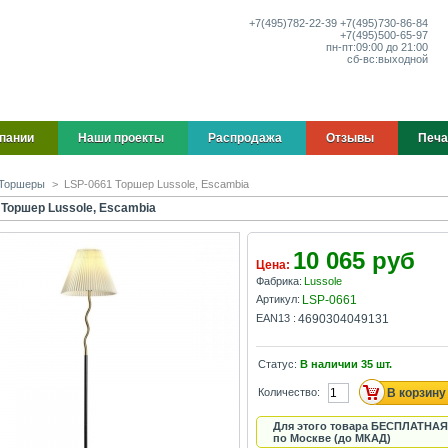
+7(495)
782-22-39
+7(495)
730-86-84
+7(495)
500-65-97
пн-пт:
09:00 до 21:00
сб-вс:
выходной
пании
Наши проекты
Распродажа
Отзывы
Печа
Торшеры
>
LSP-0661 Торшер Lussole, Escambia
 Торшер Lussole, Escambia
10 065 руб
Цена:
Фабрика:
Lussole
Артикул:
LSP-0661
EAN13 :
4690304049131
Статус:
В наличии
35
шт.
Количество:
Для этого товара БЕСПЛАТНАЯ
по Москве (до МКАД)