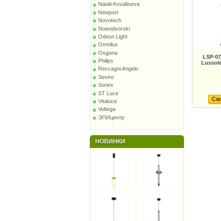
Natali Kovaltseva
Newport
Novotech
Nowodvorski
Odeon Light
Omnilux
Osgona
LSP-0
Philips
Lussol
Reccagni Angelo
Sevinc
Sonex
ST Luce
См
Vitaluce
Voltega
ЭПИцентр
НОВИНКИ