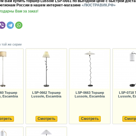
м Вам купить торшер Lussole LSP-0661 по выгодной цене с быстрой доста
регионам России в нашем интернет-магазине
«ЛЮСТРАВИК.РФ»
годарны Вам за заказ!
з той же серии
660 Торшер
LSP-0662 Торшер
LSP-0663 Торшер
LSP-0718 
e, Escambia
Lussole, Escambia
Lussole, Escambia
Lussole, E
отреть
Смотреть
Смотреть
Смотр