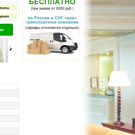
мнаты
щения
ии