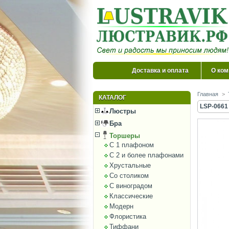
Доставка и оплата
О ком
Главная
>
КАТАЛОГ
LSP-0661
Люстры
Бра
Торшеры
С 1 плафоном
С 2 и более плафонами
Хрустальные
Со столиком
С виноградом
Классические
Модерн
Флористика
Тиффани