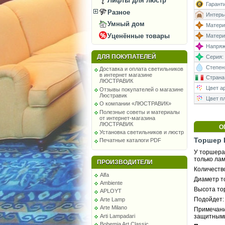
Лифты для люстр
Гаранти
Разное
Интерь
Умный дом
Матери
Уценённые товары
Матери
Напряже
ДЛЯ ПОКУПАТЕЛЕЙ
Серия:
Степень
Доставка и оплата светильников
в интернет магазине
Страна
ЛЮСТРАВИК
Цвет а
Отзывы покупателей о магазине
Люстравик
Цвет п
О компании «ЛЮСТРАВИК»
Полезные советы и материалы
от интернет-магазина
ЛЮСТРАВИК
О
Установка светильников и люстр
Торшер L
Печатные каталоги PDF
У торшера 
только ла
ПРОИЗВОДИТЕЛИ
Количество
Alfa
Диаметр т
Ambiente
Высота то
APLOYT
Подойдет: 
Arte Lamp
Arte Milano
Примечание
Arti Lampadari
защитными
Bohemia Art Classic