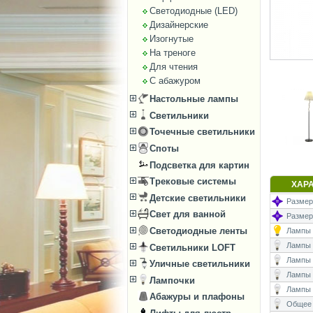
Светодиодные (LED)
Дизайнерские
Изогнутые
На треноге
Для чтения
С абажуром
Настольные лампы
Светильники
Точечные светильники
Споты
Подсветка для картин
Трековые системы
ХАР
Детские светильники
Размеры
Свет для ванной
Размер
Светодиодные ленты
Лампы (
Лампы (
Светильники LOFT
Лампы 
Уличные светильники
Лампы (
Лампочки
Лампы 
Абажуры и плафоны
Общее 