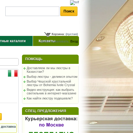
Корзина:
(пустая)
тные каталоги
Контакты
Добро пожаловать,
Вход
ПОМОЩЬ
Доставляем ли мы люстры в
Казахстан?
Выбор люстры - делимся опытом
Выбор Чешской хрустальной
люстры от Bohemia Ivele Crystal
Видео инструкция: как выбрать
светильник в интернет-магазине
Как найти люстру подешевле?
СПЕЦ. ПРЕДЛОЖЕНИЯ
 доставка