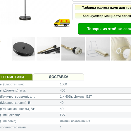
Таблица расчета ламп для ко
Калькулятор мощности осве
Товары из этой же сер
ДОСТАВКА
АКТЕРИСТИКИ
 (Высота), мм:
1600
ы (Диаметр), мм:
450
Количество ламп), шт:
1 x 40Вт, Цоколь: E27
Мощность ламп), Вт:
40
(Общая мощность), Вт:
40
Тип цоколя):
E27
(Тип ламп):
Лампы накаливания
количество ламп:
1