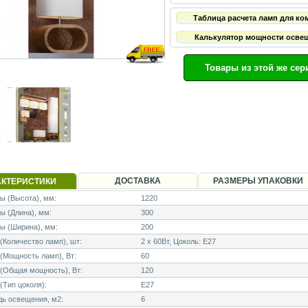
Таблица расчета ламп для ко
Калькулятор мощности осве
Товары из этой же сер
ДОСТАВКА
РАЗМЕРЫ УПАКОВКИ
АКТЕРИСТИКИ
 (Высота), мм:
1220
 (Длина), мм:
300
ы (Ширина), мм:
200
Количество ламп), шт:
2 x 60Вт, Цоколь: E27
Мощность ламп), Вт:
60
(Общая мощность), Вт:
120
Тип цоколя):
E27
ь освещения, м2:
6