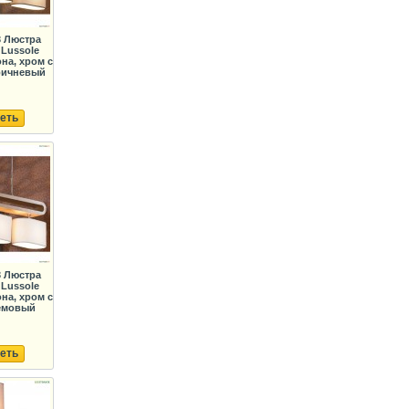
3 Люстра
Lussole
она, хром с
ричневый
еть
3 Люстра
Lussole
она, хром с
ремовый
еть