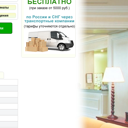
мнаты
щения
ии