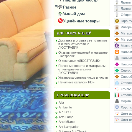
Лифты для люстр
Лампы (
Разное
Лампы 
Умный дом
Общее 
Уценённые товары
Гаранти
Интерь
ДЛЯ ПОКУПАТЕЛЕЙ
Матери
Матери
Доставка и оплата светильников
в интернет магазине
Место у
ЛЮСТРАВИК
Наличи
Отзывы покупателей о магазине
Люстравик
Наличи
О компании «ЛЮСТРАВИК»
Напряже
Полезные советы и материалы
от интернет-магазина
Серия:
ЛЮСТРАВИК
Способ
Установка светильников и люстр
Печатные каталоги PDF
Степень
Стиль:
ПРОИЗВОДИТЕЛИ
Страна
Форма 
Alfa
Хруста
Ambiente
APLOYT
Цвет а
Arte Lamp
Цвет п
Arte Milano
Arti Lampadari
Bohemia Art Classic