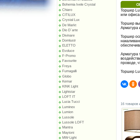
О
Bohemia Ivele Crystal
Chiaro
Торшер Lus
или офиса
CITILUX
Crystal Lux
Торшер вы
De Markt
Арматура и
Dio D`arte
Divinare
Торшер ос
Domlustr
накаливан
обеспечив
ELETTO
Evoluce
Арматура 
F-Promo
воздейств
Favourite
проводе, 
Freya
Fumagalli
Торшер Lus
Globo
Kemar
KINK Light
Lightstar
LOFT IT
Lucia Tucci
16 товаров 
Luminex
Lumion
Lussole
Lussole LOFT
Mantra
Maytoni
MW-Light