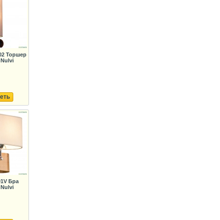
02 Торшер
 Nulvi
еть
01V Бра
 Nulvi