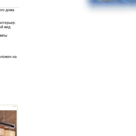
его дома
интерьер.
ый вид.
ампы
о
оложен на