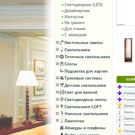
Светодиодные (LED)
Дизайнерские
Изогнутые
На треноге
Для чтения
С абажуром
Настольные лампы
Светильники
Точечные светильники
Споты
Подсветка для картин
Трековые системы
ХАР
Детские светильники
Размеры
Свет для ванной
Размеры
Светодиодные ленты
Размер
Лампы (
Светильники LOFT
Лампы (
Уличные светильники
Лампы 
Лампочки
Лампы (
Абажуры и плафоны
Площад