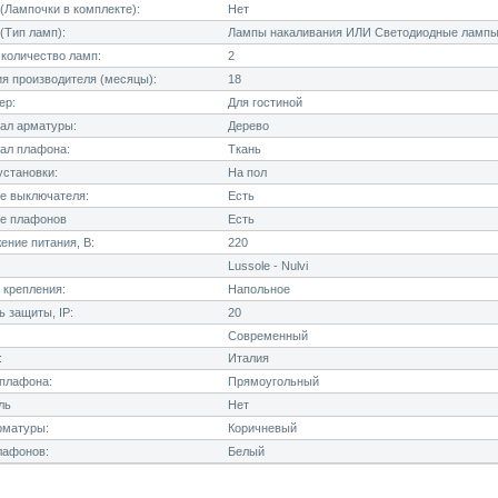
Лампочки в комплекте):
Нет
(Тип ламп):
Лампы накаливания ИЛИ Светодиодные лампы
количество ламп:
2
я производителя (месяцы):
18
ер:
Для гостиной
ал арматуры:
Дерево
ал плафона:
Ткань
становки:
На пол
е выключателя:
Есть
е плафонов
Есть
ние питания, В:
220
Lussole - Nulvi
 крепления:
Напольное
 защиты, IP:
20
Современный
:
Италия
плафона:
Прямоугольный
ль
Нет
рматуры:
Коричневый
лафонов:
Белый