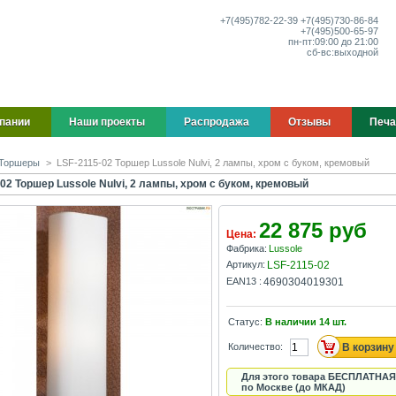
+7(495)
782-22-39
+7(495)
730-86-84
+7(495)
500-65-97
пн-пт:
09:00 до 21:00
сб-вс:
выходной
пании
Наши проекты
Распродажа
Отзывы
Печа
Торшеры
>
LSF-2115-02 Торшер Lussole Nulvi, 2 лампы, хром с буком, кремовый
02 Торшер Lussole Nulvi, 2 лампы, хром с буком, кремовый
22 875 руб
Цена:
Фабрика:
Lussole
Артикул:
LSF-2115-02
EAN13 :
4690304019301
Статус:
В наличии
14
шт.
Количество:
Для этого товара БЕСПЛАТНАЯ
по Москве (до МКАД)