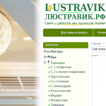
Доставка и оплата
О ком
Главная
>
КАТАЛОГ
LSF-2115-
Люстры
Бра
Торшеры
С 1 плафоном
С 2 и более плафонами
Хрустальные
Со столиком
С виноградом
Классические
Модерн
Флористика
Тиффани