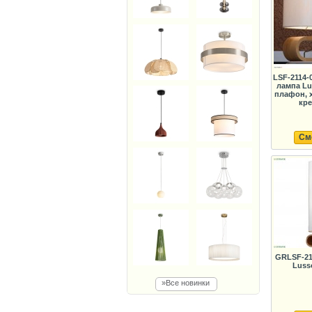
LSF-2114-
лампа Lus
плафон, 
кр
См
GRLSF-21
Lusso
»Все новинки