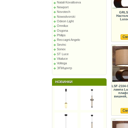
Natali Kovaltseva
Newport
Novotech
GRLS
Настол
Nowodvorski
Lusso
Odeon Light
Omnilux
Osgona
Philips
См
Reccagni Angelo
Sevinc
Sonex
ST Luce
Vitaluce
Voltega
ЭПИцентр
НОВИНКИ
LSF-2104-
лампа Lus
плафо
вишней,
См