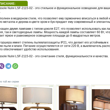
ПИСАНИЕ:
sole Nulvi LSF-2115-02 - это стильное и функциональное освещение для ваш
.
полнен в модерном стиле, что позволяет ему гармонично вписаться в любой 
з металла и дерева в цвете хром и бук придает ему современный и элегантн
нащен двумя лампами с типом цоколя E27, что позволяет использовать как л
ия, так и светодиодные лампы. Мощность каждой лампы составляет 60 Вт, чт
ает яркое и равномерное освещение площади до 8 квадратных метров.
торшера имеет степень пылевлагозащиты IP21, что делает его устойчивым к
ию пыли и влаги. Питание осуществляется от сети 220 В, а выключатель расп
что обеспечивает удобство использования.
sole Nulvi LSF-2115-02 - это сочетание стиля, функциональности и качества.
из той же серии