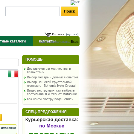
Корзина:
(пустая)
тные каталоги
Контакты
Добро пожаловать,
Вход
ПОМОЩЬ
Доставляем ли мы люстры в
Казахстан?
Выбор люстры - делимся опытом
Выбор Чешской хрустальной
люстры от Bohemia Ivele Crystal
Видео инструкция: как выбрать
светильник в интернет-магазине
Как найти люстру подешевле?
СПЕЦ. ПРЕДЛОЖЕНИЯ
 доставка