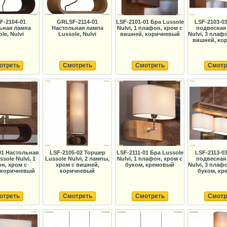
F-2104-01
GRLSF-2114-01
LSF-2101-01 Бра Lussole
LSF-2103-0
ьная лампа
Настольная лампа
Nulvi, 1 плафон, хром с
подвесная 
le, Nulvi
Lussole, Nulvi
вишней, коричневый
Nulvi, 3 плаф
вишней, ко
отреть
Смотреть
Смотреть
Смотр
01 Настольная
LSF-2105-02 Торшер
LSF-2111-01 Бра Lussole
LSF-2113-0
sole Nulvi, 1
Lussole Nulvi, 2 лампы,
Nulvi, 1 плафон, хром с
подвесная 
н, хром с
хром с вишней,
буком, кремовый
Nulvi, 3 плаф
 коричневый
коричневый
буком, к
отреть
Смотреть
Смотреть
Смотр