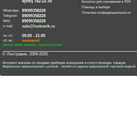
8(495) 782-22-39
Каталоги для скачивания в PDF
Помощь в выборе
89099358228
WhatsApp:
Политика конфиденциальности
89099358228
Telegram:
89099358228
MAX
sale@lustravik.ru
e-mail:
09:00 - 21:00
пн.-пт.:
сб.-вс.:
выходной
заказы через корзину - круглосуточно
© Люстравик, 2009-2026.
Интернет-магазин по продаже приборов освещения и сопутствующих товаров.
Фирменное наименование Lustravik - является зарегистрированной торговой маркой.