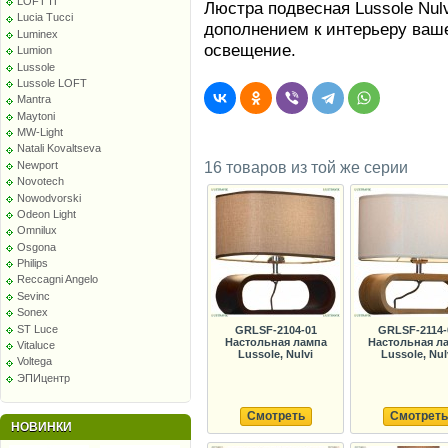
LOFT IT
Люстра подвесная Lussole Nul
Lucia Tucci
дополнением к интерьеру ваш
Luminex
освещение.
Lumion
Lussole
Lussole LOFT
Mantra
Maytoni
MW-Light
Natali Kovaltseva
Newport
16 товаров из той же серии
Novotech
Nowodvorski
Odeon Light
Omnilux
Osgona
Philips
Reccagni Angelo
Sevinc
Sonex
ST Luce
GRLSF-2104-01
GRLSF-2114-
Настольная лампа
Настольная л
Vitaluce
Lussole, Nulvi
Lussole, Nul
Voltega
ЭПИцентр
Смотреть
Смотреть
НОВИНКИ