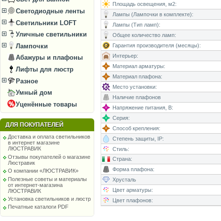
Площадь освещения, м2:
Светодиодные ленты
Лампы (Лампочки в комплекте):
Светильники LOFT
Лампы (Тип ламп):
Уличные светильники
Общее количество ламп:
Гарантия производителя (месяцы):
Лампочки
Интерьер:
Абажуры и плафоны
Материал арматуры:
Лифты для люстр
Материал плафона:
Разное
Место установки:
Умный дом
Наличие плафонов
Уценённые товары
Напряжение питания, В:
Серия:
ДЛЯ ПОКУПАТЕЛЕЙ
Способ крепления:
Доставка и оплата светильников
Степень защиты, IP:
в интернет магазине
ЛЮСТРАВИК
Стиль:
Отзывы покупателей о магазине
Страна:
Люстравик
Форма плафона:
О компании «ЛЮСТРАВИК»
Полезные советы и материалы
Хрусталь
от интернет-магазина
Цвет арматуры:
ЛЮСТРАВИК
Установка светильников и люстр
Цвет плафонов:
Печатные каталоги PDF