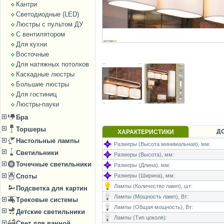
Кантри
Светодиодные (LED)
Люстры с пультом ДУ
С вентилятором
Для кухни
Восточные
Для натяжных потолков
Каскадные люстры
Большие люстры
Для гостиниц
Люстры-пауки
Бра
Торшеры
Д
ХАРАКТЕРИСТИКИ
Настольные лампы
Размеры (Высота минимальная), мм:
Светильники
Размеры (Высота), мм:
Точечные светильники
Размеры (Длина), мм:
Размеры (Ширина), мм:
Споты
Лампы (Количество ламп), шт:
Подсветка для картин
Лампы (Мощность ламп), Вт:
Трековые системы
Лампы (Общая мощность), Вт:
Детские светильники
Лампы (Тип цоколя):
Свет для ванной