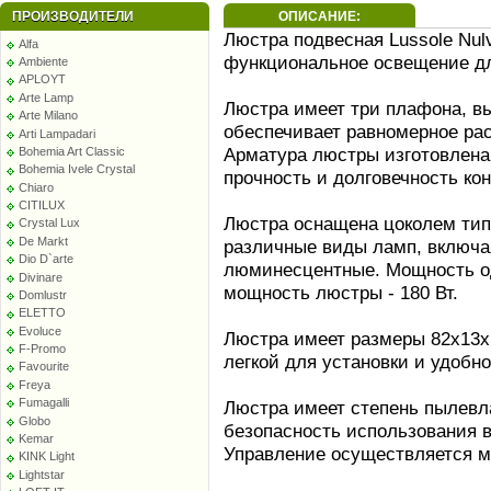
ПРОИЗВОДИТЕЛИ
ОПИСАНИЕ:
Люстра подвесная Lussole Nulv
Alfa
функциональное освещение дл
Ambiente
APLOYT
Arte Lamp
Люстра имеет три плафона, вы
Arte Milano
обеспечивает равномерное ра
Arti Lampadari
Арматура люстры изготовлена 
Bohemia Art Classic
Bohemia Ivele Crystal
прочность и долговечность ко
Chiaro
CITILUX
Люстра оснащена цоколем типа
Crystal Lux
De Markt
различные виды ламп, включа
Dio D`arte
люминесцентные. Мощность од
Divinare
мощность люстры - 180 Вт.
Domlustr
ELETTO
Evoluce
Люстра имеет размеры 82х13х10
F-Promo
легкой для установки и удобн
Favourite
Freya
Fumagalli
Люстра имеет степень пылевла
Globo
безопасность использования 
Kemar
Управление осуществляется м
KINK Light
Lightstar