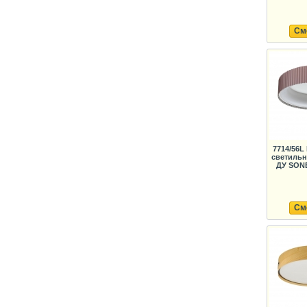
См
7714/56
светильн
ДУ SONE
См