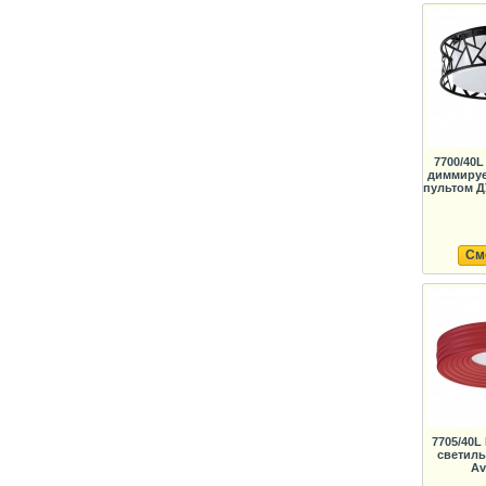
7700/40
диммируе
пультом Д
См
7705/40
светиль
Av