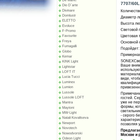
7707/60L
Dio D`arte
Divinare
Количество
Domlustr
Диаметр л
ELETTO
Высота лю
Evoluce
Световой 
F-Promo
Цветовая 
Favourite
Freya
Основной с
Fumagalli
Подойдет: 
Globo
Примерная
Kemar
SONEXСвет
KINK Light
Ваше внима
Lightstar
использую
LOFT IT
материала
Lucia Tucci
виде, чтоб
Luminex
квалифици
привезенн
Lumion
Lussole
Примечани
Lussole LOFT
гостей. Се
уже не пе
Mantra
формы, ко
Maytoni
светильник
MW-Light
- серого 
Natali Kovaltseva
характерис
Newport
позволяя у
Novotech
Предлагае
Nowodvorski
Москве и 
Odeon Light