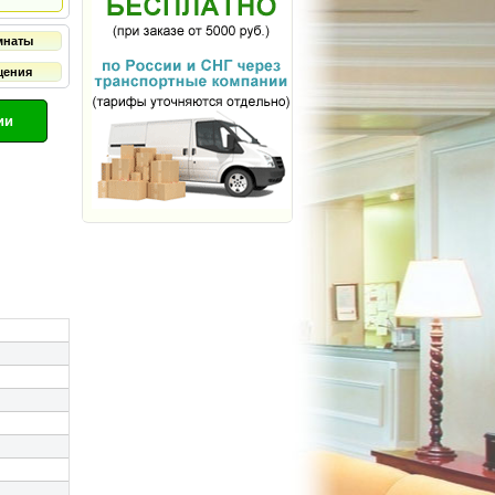
мнаты
щения
ии