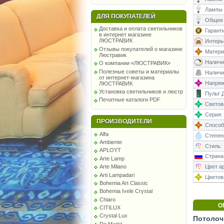
Лампы 
ДЛЯ ПОКУПАТЕЛЕЙ
Общее 
Доставка и оплата светильников
Гаранти
в интернет магазине
ЛЮСТРАВИК
Интерь
Отзывы покупателей о магазине
Матери
Люстравик
Наличи
О компании «ЛЮСТРАВИК»
Полезные советы и материалы
Наличи
от интернет-магазина
Напряже
ЛЮСТРАВИК
Установка светильников и люстр
Пульт Д
Печатные каталоги PDF
Светово
Серия:
ПРОИЗВОДИТЕЛИ
Способ
Alfa
Степень
Ambiente
Стиль:
APLOYT
Страна
Arte Lamp
Цвет а
Arte Milano
Arti Lampadari
Цветова
Bohemia Art Classic
Bohemia Ivele Crystal
Chiaro
О
CITILUX
Crystal Lux
Потолоч
De Markt