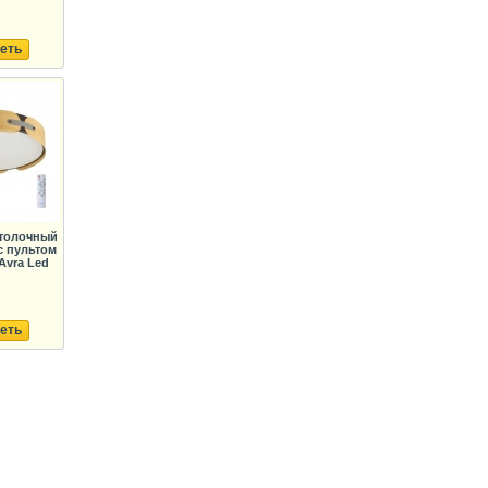
еть
отолочный
с пультом
Avra Led
еть