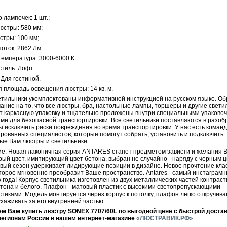
 лампочек: 1 шт.;
юстры: 580 мм;
стры: 100 мм;
поток: 2862 Лм
температура: 3000-6000 К
тиль: Лофт.
Для гостиной.
 площадь освещения люстры: 14 кв. м.
ильники укомплектованы информативной инструкцией на русском языке. О
ние на то, что все люстры, бра, настольные лампы, торшеры и другие свети
т каркасную упаковку и тщательно проложены внутри специальными упаково
ми для безопасной транспортировки. Все светильники поставляются в разо
ы исключить риски повреждения во время транспортировки. У нас есть коман
рованных специалистов, которые помогут собрать, установить и подключить
ые Вам люстры и светильники.
е: Новая лаконичная серия ANTARES станет предметом зависти и желания 
рый цвет, имитирующий цвет бетона, выбран не случайно - наряду с черным 
рвый сезон удерживает лидирующие позиции в дизайне. Новое прочтение кла
торое мгновенно преобразит Ваше пространство. Antares - самый инстаграм
 года! Корпус светильника изготовлен из двух металлических частей контрас
бетона и белого. Плафон - матовый пластик с высокими светопропускающими
тиками. Модель монтируется через корпус к потолку, плафон легко откручива
хаживать за его внутренней частью..
м Вам купить люстру SONEX 7707/60L по выгодной цене с быстрой достав
регионам России в нашем интернет-магазине
«ЛЮСТРАВИК.РФ»