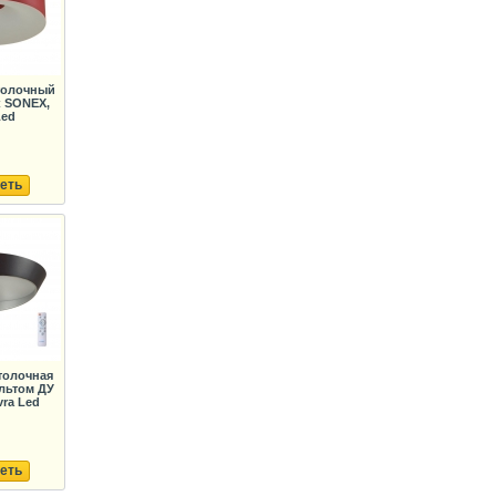
толочный
к SONEX,
Led
еть
толочная
льтом ДУ
ra Led
еть