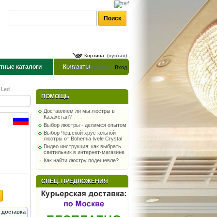
Корзина:
(пустая)
тные каталоги
Контакты
Добро пожаловать,
Вход
 Led
ПОМОЩЬ
Доставляем ли мы люстры в
Казахстан?
Выбор люстры - делимся опытом
Выбор Чешской хрустальной
люстры от Bohemia Ivele Crystal
Видео инструкция: как выбрать
светильник в интернет-магазине
Как найти люстру подешевле?
СПЕЦ. ПРЕДЛОЖЕНИЯ
 доставка