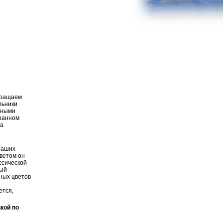
бращаем
льники
чными
бранном
да
Ваших
цветом он
ссической
ный
тных цветов
ется,
кой по