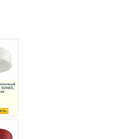
толочный
к SONEX,
Led
еть