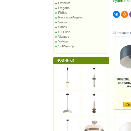
Будем Бла
Omnilux
Osgona
Philips
Reccagni Angelo
Sevinc
Sonex
ST Luce
27 товаров 
Vitaluce
Voltega
ЭПИцентр
НОВИНКИ
7689/26
светиль
Av
См