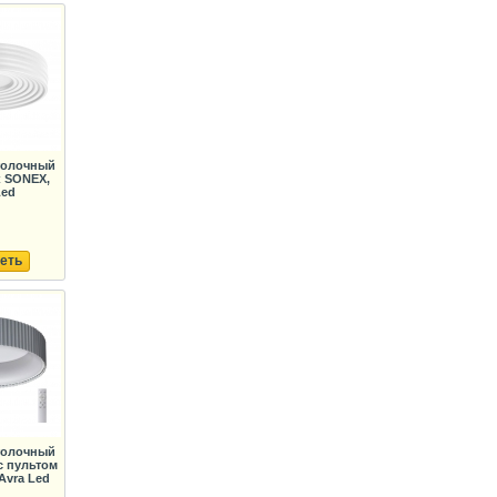
толочный
к SONEX,
Led
еть
толочный
с пультом
Avra Led