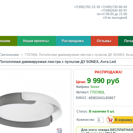
+7(495)
782-22-39
+7(495)
730-86-84
+7(495)
500-65-97
пн-пт:
09:00 до 21:00
сб-вс:
выходной
пании
Наши проекты
Распродажа
Отзывы
Печа
Светильники
>
7707/60L Потолочная диммируемая люстра с пультом ДУ SONEX, Avra
 Потолочная диммируемая люстра с пультом ДУ SONEX, Avra Led
РАСПРОДАЖА!
9 990 руб
Цена:
Фабрика:
Sonex
Артикул:
7707/60L
EAN13 :
4690344140867
Статус:
В наличии
5
шт.
Количество:
Для этого товара БЕСПЛАТНАЯ