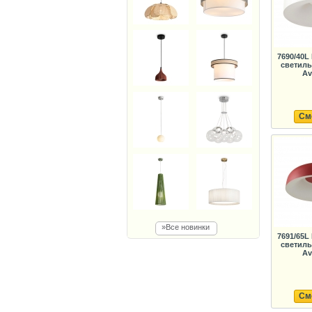
7690/40
светиль
Av
См
»Все новинки
7691/65
светиль
Av
См