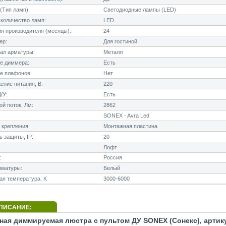
(Тип ламп):
Светодиодные лампы (LED)
количество ламп:
LED
я производителя (месяцы):
24
ер:
Для гостиной
ал арматуры:
Металл
е диммера:
Есть
е плафонов
Нет
ние питания, В:
220
/У:
Есть
й поток, Лм:
2862
SONEX - Avra Led
 крепления:
Монтажная пластина
 защиты, IP:
20
Лофт
:
Россия
рматуры:
Белый
я температура, K
3000-6000
ПИСАНИЕ:
ная диммируемая люстра с пультом ДУ SONEX (Сонекс), артик