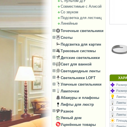
С пультом Д/У
Совместимые с Алисой
Со звуком
Подсветка для лестниц
Линейные
Точечные светильники
Споты
Подсветка для картин
Трековые системы
Детские светильники
Свет для ванной
Светодиодные ленты
Светильники LOFT
ХАР
Уличные светильники
Размеры
Размер
Лампочки
Лампы (
Абажуры и плафоны
Лампы (
Лифты для люстр
Лампы 
Разное
Лампы (
Умный дом
Площад
Уценённые товары
Лампы (