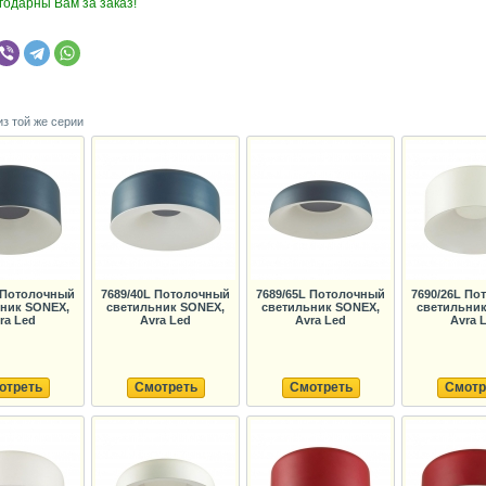
годарны Вам за заказ!
из той же серии
L Потолочный
7689/40L Потолочный
7689/65L Потолочный
7690/26L По
ник SONEX,
светильник SONEX,
светильник SONEX,
светильни
ra Led
Avra Led
Avra Led
Avra 
отреть
Смотреть
Смотреть
Смотр