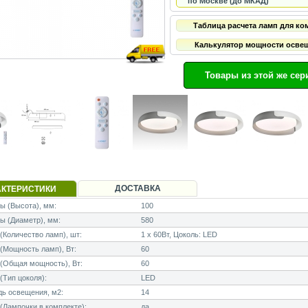
по Москве (до МКАД)
Таблица расчета ламп для ко
Калькулятор мощности осве
Товары из этой же сер
ДОСТАВКА
АКТЕРИСТИКИ
 (Высота), мм:
100
ы (Диаметр), мм:
580
Количество ламп), шт:
1 x 60Вт, Цоколь: LED
Мощность ламп), Вт:
60
(Общая мощность), Вт:
60
Тип цоколя):
LED
ь освещения, м2:
14
Лампочки в комплекте):
да