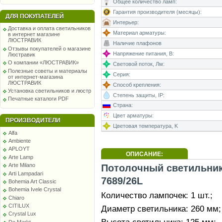
Общее количество ламп:
Гарантия производителя (месяцы):
ДЛЯ ПОКУПАТЕЛЕЙ
Интерьер:
Доставка и оплата светильников
Материал арматуры:
в интернет магазине
ЛЮСТРАВИК
Наличие плафонов
Отзывы покупателей о магазине
Напряжение питания, В:
Люстравик
О компании «ЛЮСТРАВИК»
Световой поток, Лм:
Полезные советы и материалы
Серия:
от интернет-магазина
ЛЮСТРАВИК
Способ крепления:
Установка светильников и люстр
Степень защиты, IP:
Печатные каталоги PDF
Страна:
Цвет арматуры:
ПРОИЗВОДИТЕЛИ
Цветовая температура, K
Alfa
Ambiente
APLOYT
ОПИСАНИЕ:
Arte Lamp
Arte Milano
Потолочный светильник 
Arti Lampadari
7689/26L
Bohemia Art Classic
Bohemia Ivele Crystal
Количество лампочек: 1 шт.;
Chiaro
CITILUX
Диаметр светильника: 260 мм;
Crystal Lux
De Markt