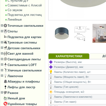
С пультом Д/У
Совместимые с Алисой
Со звуком
Подсветка для лестниц
Линейные
Точечные светильники
Споты
Подсветка для картин
Трековые системы
Детские светильники
Свет для ванной
Д
ХАРАКТЕРИСТИКИ
Светодиодные ленты
Размеры (Высота), мм:
Светильники LOFT
Размеры (Диаметр), мм:
Уличные светильники
Лампы (Количество ламп), шт:
Лампочки
Лампы (Мощность ламп), Вт:
Абажуры и плафоны
Лампы (Общая мощность), Вт:
Лифты для люстр
Лампы (Тип цоколя):
Площадь освещения, м2:
Разное
Лампы (Лампочки в комплекте):
Умный дом
Лампы (Тип ламп):
Уценённые товары