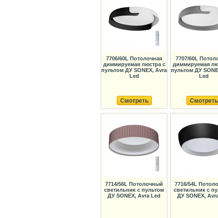
7706/60L Потолочная
7707/60L Потол
диммируемая люстра с
диммируемая лю
пультом ДУ SONEX, Avra
пультом ДУ SONE
Led
Led
Смотреть
Смотреть
7714/56L Потолочный
7716/54L Потол
светильник с пультом
светильник с п
ДУ SONEX, Avra Led
ДУ SONEX, Avr