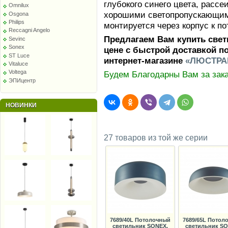
глубокого синего цвета, рассе
Omnilux
хорошими светопропускающим
Osgona
Philips
монтируется через корпус к пот
Reccagni Angelo
Предлагаем Вам купить свет
Sevinc
Sonex
цене с быстрой доставкой п
ST Luce
интернет-магазине
«ЛЮСТРА
Vitaluce
Voltega
Будем Благодарны Вам за зака
ЭПИцентр
НОВИНКИ
27 товаров из той же серии
7689/40L Потолочный
7689/65L Потол
светильник SONEX,
светильник SO