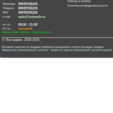
Помощь в выборе
89099358228
WhatsApp:
Политика конфиденциальности
89099358228
Telegram:
89099358228
MAX
sale@lustravik.ru
e-mail:
09:00 - 21:00
пн.-пт.:
сб.-вс.:
выходной
заказы через корзину - круглосуточно
© Люстравик, 2009-2026.
Интернет-магазин по продаже приборов освещения и сопутствующих товаров.
Фирменное наименование Lustravik - является зарегистрированной торговой маркой.