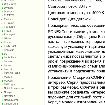
Высота светильника: 125 мм;
Dio D`arte
Световой поток: 804 Лм
Divinare
Domlustr
Цветовая температура: 4000 К
ELETTO
Подойдет: Для детской.
Evoluce
F-Promo
Примерная площадь освещения 
Favourite
Freya
SONEXСветильники укомплект
Fumagalli
русском языке. Обращаем Ваше
Globo
настольные лампы, торшеры и
Kemar
каркасную упаковку и тщател
KINK Light
Lightstar
упаковочными материалами дл
LOFT IT
светильники поставляются в 
Lucia Tucci
риски повреждения во время т
Luminex
Lumion
квалифицированных специалис
Lussole
установить и подключить при
Lussole LOFT
Примечание: С серией CONFY
Mantra
Maytoni
интерьер. Серия представлена
MW-Light
в трех размерах. Сочетая в о
Natali Kovaltseva
вы сможете создавать интере
Newport
Novotech
подойдет для стильной гостин
Nowodvorski
Корпус модели изготовлен из 
Odeon Light