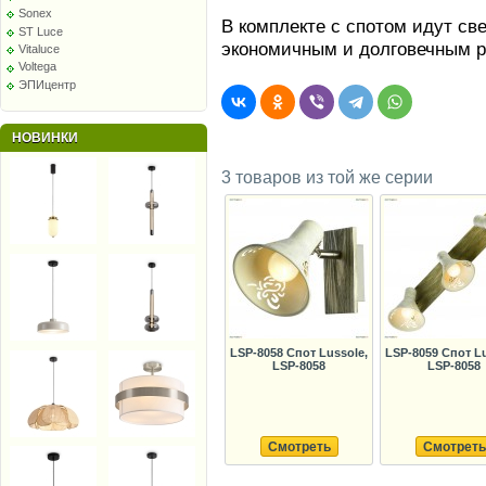
Sonex
В комплекте с спотом идут св
ST Luce
экономичным и долговечным 
Vitaluce
Voltega
ЭПИцентр
НОВИНКИ
3 товаров из той же серии
LSP-8058 Спот Lussole,
LSP-8059 Спот Lu
LSP-8058
LSP-8058
Смотреть
Смотреть