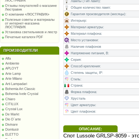
ЛЮСТРАВИК
Лампы (Тип ламп):
Отзывы покупателей о магазине
Общее количество ламп:
Люстравик
Гарантия производителя (месяцы):
О компании «ЛЮСТРАВИК»
Полезные советы и материалы
Интерьер:
от интернет-магазина
ЛЮСТРАВИК
Материал арматуры:
Установка светильников и люстр
Материал плафона:
Печатные каталоги PDF
Место установки:
Наличие плафонов
ПРОИЗВОДИТЕЛИ
Напряжение питания, В:
Alfa
Серия:
Ambiente
Способ крепления:
APLOYT
Степень защиты, IP:
Arte Lamp
Arte Milano
Стиль:
Arti Lampadari
Страна:
Bohemia Art Classic
Форма плафона:
Bohemia Ivele Crystal
Хрусталь
Chiaro
CITILUX
Цвет арматуры:
Crystal Lux
Цвет плафонов:
De Markt
Dio D`arte
Divinare
ОПИСАНИЕ:
Domlustr
Спот Lussole GRLSP-8059 - э
ELETTO