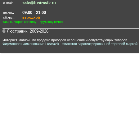
sale@lustravik.ru
e-mail:
09:00 - 21:00
пн.-пт.:
сб.-вс.:
выходной
заказы через корзину - круглосуточно
© Люстравик, 2009-2026.
Интернет-магазин по продаже приборов освещения и сопутствующих товаров.
Фирменное наименование Lustravik - является зарегистрированной торговой маркой.