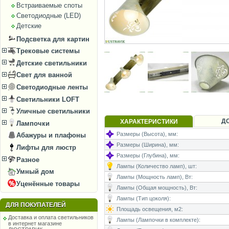
Встраиваемые споты
Светодиодные (LED)
Детские
Подсветка для картин
Трековые системы
Детские светильники
Свет для ванной
Светодиодные ленты
Светильники LOFT
Уличные светильники
Д
ХАРАКТЕРИСТИКИ
Лампочки
Размеры (Высота), мм:
Абажуры и плафоны
Размеры (Ширина), мм:
Лифты для люстр
Размеры (Глубина), мм:
Разное
Лампы (Количество ламп), шт:
Умный дом
Лампы (Мощность ламп), Вт:
Уценённые товары
Лампы (Общая мощность), Вт:
Лампы (Тип цоколя):
ДЛЯ ПОКУПАТЕЛЕЙ
Площадь освещения, м2:
Доставка и оплата светильников
Лампы (Лампочки в комплекте):
в интернет магазине