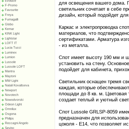
Evoluce
для освещения вашего дома. 
F-Promo
светильник сочетает в себе п
Favourite
дизайн, который подойдет для
Freya
Fumagalli
Globo
Каркас и электропроводка спо
Kemar
материалов, что подтвержден
KINK Light
сертификатами. Арматура изго
Lightstar
LOFT IT
- из металла.
Lucia Tucci
Luminex
Спот имеет высоту 190 мм и ш
Lumion
Lussole
установить на стену. Основное
Lussole LOFT
подойдет для кабинета, прихо
Mantra
Maytoni
Светильник оснащен тремя с
MW-Light
Natali Kovaltseva
каждая, которые обеспечиваю
Newport
площади до 8 кв. м. Цветовая 
Novotech
создает теплый и уютный свет
Nowodvorski
Odeon Light
Omnilux
Спот Lussole GRLSP-8059 име
Osgona
предназначен для использован
Philips
цоколя - E14, что позволяет и
Reccagni Angelo
Sevinc