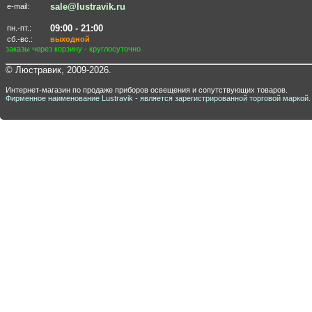
sale@lustravik.ru
e-mail:
09:00 - 21:00
пн.-пт.:
сб.-вс.:
выходной
заказы через корзину - круглосуточно
© Люстравик, 2009-2026.
Интернет-магазин по продаже приборов освещения и сопутствующих товаров.
Фирменное наименование Lustravik - является зарегистрированной торговой маркой.