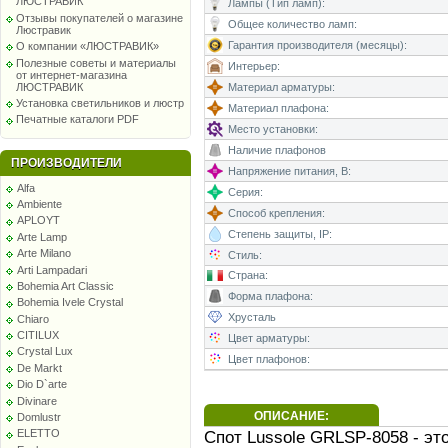
ЛЮСТРАВИК
Лампы (Тип ламп):
Отзывы покупателей о магазине
Общее количество ламп:
Люстравик
Гарантия производителя (месяцы):
О компании «ЛЮСТРАВИК»
Полезные советы и материалы
Интерьер:
от интернет-магазина
ЛЮСТРАВИК
Материал арматуры:
Установка светильников и люстр
Материал плафона:
Печатные каталоги PDF
Место установки:
Наличие плафонов
ПРОИЗВОДИТЕЛИ
Напряжение питания, В:
Alfa
Серия:
Ambiente
Способ крепления:
APLOYT
Степень защиты, IP:
Arte Lamp
Arte Milano
Стиль:
Arti Lampadari
Страна:
Bohemia Art Classic
Форма плафона:
Bohemia Ivele Crystal
Хрусталь
Chiaro
CITILUX
Цвет арматуры:
Crystal Lux
Цвет плафонов:
De Markt
Dio D`arte
Divinare
ОПИСАНИЕ:
Domlustr
Спот Lussole GRLSP-8058 - э
ELETTO