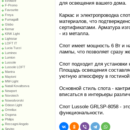
Evoluce
для освещения вашего дома.
F-Promo
Favourite
Каркас и электропроводка спо
Freya
Fumagalli
материалов, что подтвержден
Globo
сертификатами. Арматура изго
Kemar
- из металла.
KINK Light
Lightstar
LOFT IT
Спот имеет мощность 6 Вт и н
Lucia Tucci
лампы, что позволяет сразу ж
Luminex
Lumion
Lussole
Спот подходит для установки 
Lussole LOFT
Площадь освещения составляет
Mantra
уютную атмосферу в гостиной,
Maytoni
MW-Light
Natali Kovaltseva
Основной стиль спота - кантри
Newport
вписаться в интерьеры разли
Novotech
Nowodvorski
Odeon Light
Спот Lussole GRLSP-8058 - это
Omnilux
функциональности.
Osgona
Philips
Reccagni Angelo
Sevinc