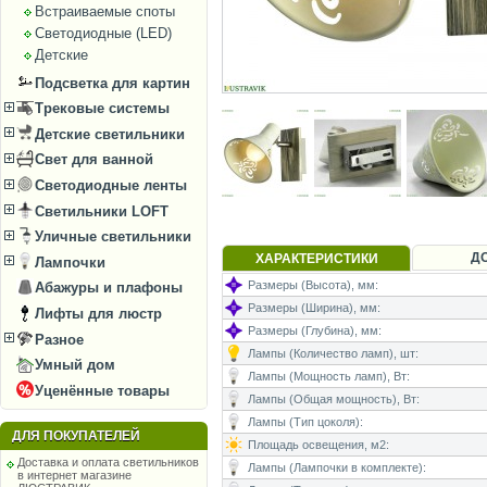
Встраиваемые споты
Светодиодные (LED)
Детские
Подсветка для картин
Трековые системы
Детские светильники
Свет для ванной
Светодиодные ленты
Светильники LOFT
Уличные светильники
Д
ХАРАКТЕРИСТИКИ
Лампочки
Размеры (Высота), мм:
Абажуры и плафоны
Размеры (Ширина), мм:
Лифты для люстр
Размеры (Глубина), мм:
Разное
Лампы (Количество ламп), шт:
Умный дом
Лампы (Мощность ламп), Вт:
Уценённые товары
Лампы (Общая мощность), Вт:
Лампы (Тип цоколя):
ДЛЯ ПОКУПАТЕЛЕЙ
Площадь освещения, м2:
Доставка и оплата светильников
Лампы (Лампочки в комплекте):
в интернет магазине