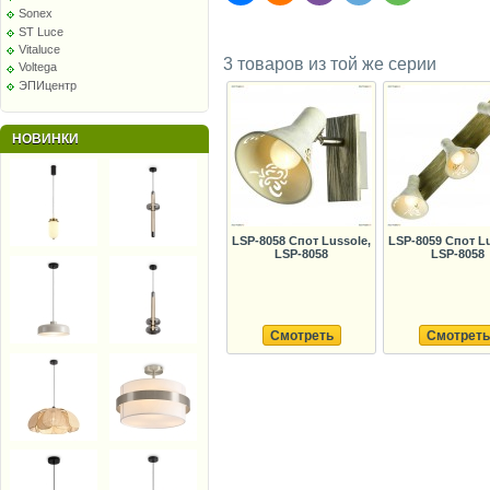
Sonex
ST Luce
Vitaluce
3 товаров из той же серии
Voltega
ЭПИцентр
НОВИНКИ
LSP-8058 Спот Lussole,
LSP-8059 Спот Lu
LSP-8058
LSP-8058
Смотреть
Смотреть