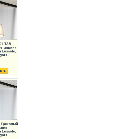
01-TAB
ветильник
Lussole,
ights
еть
B Трековый
ьник
Lussole,
ights