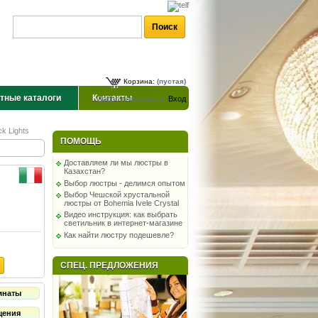
Корзина:
(пустая)
тные каталоги
Контакты
Добро пожаловать,
Вход
k Lights
ПОМОЩЬ
Доставляем ли мы люстры в
Казахстан?
Выбор люстры - делимся опытом
Выбор Чешской хрустальной
люстры от Bohemia Ivele Crystal
Видео инструкция: как выбрать
светильник в интернет-магазине
Как найти люстру подешевле?
СПЕЦ. ПРЕДЛОЖЕНИЯ
мнаты
щения