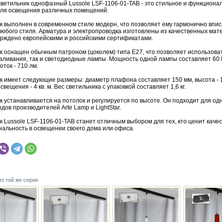
светильник однофазный Lussole LSF-1106-01-TAB - это стильное и функциона
ля освещения различных помещений.
к выполнен в современном стиле модерн, что позволяет ему гармонично впис
любого стиля. Арматура и электропроводка изготовлены из качественных мат
ерждено европейскими и российскими сертификатами.
к оснащен обычным патроном (цоколем) типа E27, что позволяет использоват
аливания, так и светодиодные лампы. Мощность одной лампы составляет 60 В
оток - 710 лм.
к имеет следующие размеры: диаметр плафона составляет 150 мм, высота - 
вещения - 4 кв. м. Вес светильника с упаковкой составляет 1,6 кг.
к устанавливается на потолок и регулируется по высоте. Он подходит для о
ов производителей Arte Lamp и LightStar.
 Lussole LSF-1106-01-TAB станет отличным выбором для тех, кто ценит качес
нальность в освещении своего дома или офиса.
из той же серии