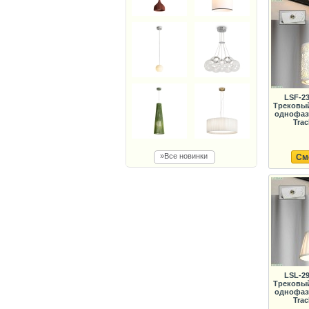
LSF-2
Трековый
однофаз
Trac
»Все новинки
См
LSL-2
Трековый
однофаз
Trac