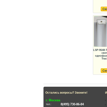
См
LSP-9548-
све
однофаз
Trac
См
Остались вопросы? Звоните!
И
г. Москва
8(495) 730-86-84
тел.: