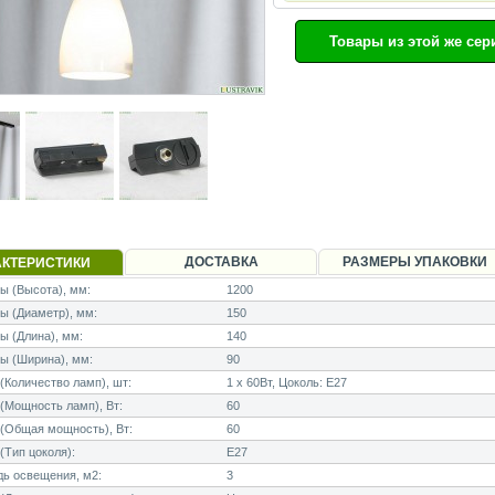
Товары из этой же сер
ДОСТАВКА
РАЗМЕРЫ УПАКОВКИ
АКТЕРИСТИКИ
 (Высота), мм:
1200
ы (Диаметр), мм:
150
 (Длина), мм:
140
ы (Ширина), мм:
90
Количество ламп), шт:
1 x 60Вт, Цоколь: E27
Мощность ламп), Вт:
60
(Общая мощность), Вт:
60
Тип цоколя):
E27
ь освещения, м2:
3