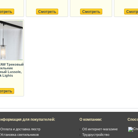
отреть
Смотреть
Смотреть
Смотр
TAW Трековый
тильник
ный Lussole,
k Lights
отреть
нформация для покупателей:
О компании:
Спос
Оплата и доставка люстр
Об интернет-магазине
Установка светильников
Трудоустройство