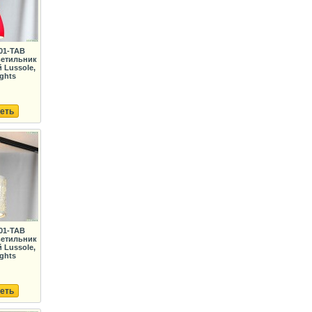
01-TAB
ветильник
Lussole,
ights
еть
01-TAB
ветильник
Lussole,
ights
еть