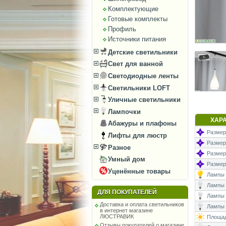
Комплектующие
Готовые комплекты
Профиль
Источники питания
Детские светильники
Свет для ванной
Светодиодные ленты
Светильники LOFT
Уличные светильники
Лампочки
ХАР
Абажуры и плафоны
Размеры
Лифты для люстр
Размер
Разное
Размеры
Умный дом
Размер
Уценённые товары
Лампы (
Лампы (
ДЛЯ ПОКУПАТЕЛЕЙ
Лампы 
Доставка и оплата светильников
Лампы (
в интернет магазине
ЛЮСТРАВИК
Площад
Отзывы покупателей о магазине