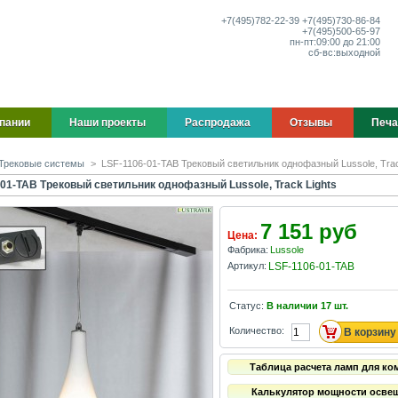
+7(495)
782-22-39
+7(495)
730-86-84
+7(495)
500-65-97
пн-пт:
09:00 до 21:00
сб-вс:
выходной
пании
Наши проекты
Распродажа
Отзывы
Печа
Трековые системы
>
LSF-1106-01-TAB Трековый светильник однофазный Lussole, Trac
-01-TAB Трековый светильник однофазный Lussole, Track Lights
7 151 руб
Цена:
Фабрика:
Lussole
Артикул:
LSF-1106-01-TAB
Статус:
В наличии
17
шт.
Количество:
Таблица расчета ламп для ко
Калькулятор мощности осве