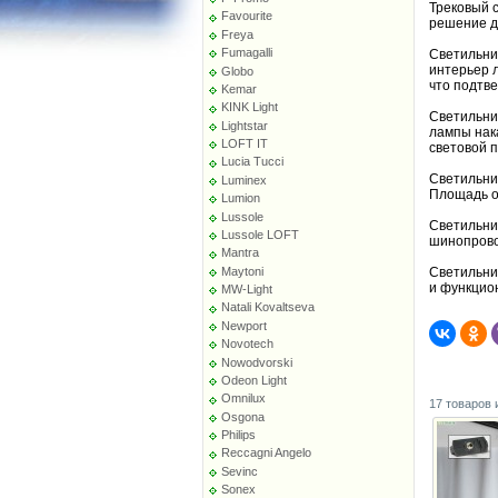
Трековый 
Favourite
решение д
Freya
Fumagalli
Светильни
интерьер 
Globo
что подтв
Kemar
KINK Light
Светильни
Lightstar
лампы нак
LOFT IT
световой п
Lucia Tucci
Светильни
Luminex
Площадь ос
Lumion
Lussole
Светильни
Lussole LOFT
шинопровод
Mantra
Maytoni
Светильник
и функцио
MW-Light
Natali Kovaltseva
Newport
Novotech
Nowodvorski
Odeon Light
Omnilux
17 товаров 
Osgona
Philips
Reccagni Angelo
Sevinc
Sonex