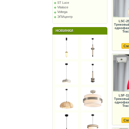
ST Luce
Vitaluce
Voltega
ЭПИцентр
LSC-2
Трековый
однофаз
НОВИНКИ
Trac
См
LSF-1
Трековый
однофаз
Trac
См