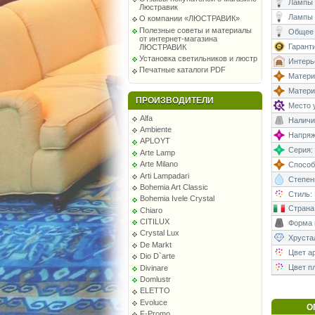
Лампы (
Люстравик
Лампы 
О компании «ЛЮСТРАВИК»
Полезные советы и материалы
Общее 
от интернет-магазина
Гаранти
ЛЮСТРАВИК
Установка светильников и люстр
Интерь
Печатные каталоги PDF
Матери
Матери
ПРОИЗВОДИТЕЛИ
Место у
Alfa
Наличи
Ambiente
Напряже
APLOYT
Серия:
Arte Lamp
Arte Milano
Способ
Arti Lampadari
Степень
Bohemia Art Classic
Стиль:
Bohemia Ivele Crystal
Страна
Chiaro
CITILUX
Форма 
Crystal Lux
Хруста
De Markt
Цвет а
Dio D`arte
Цвет п
Divinare
Domlustr
ELETTO
Evoluce
О
F-Promo