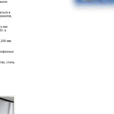
льное
аться в
ериалов,
ь как
т, а
1200 мм.
днофазных
тво, стиль