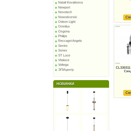
Natali Kovaltseva
Newport
Novotech
Nowodvorski
См
Odeon Light
Omnilux
Osgona
Philips
Reccagni Angelo
Sevinc
Sonex
ST Luce
Vitaluce
Voltega
CL330311
ЭПИцентр
Син
НОВИНКИ
См