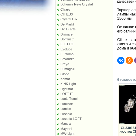
качествен
Bohemia Ivele Crystal
Chiaro
Торшер ос
лампы нак
CITILUX
1500 мм.
Crystal Lux
De Markt
Основное м
Dio D`arte
его отличн
Divinare
Domlustr
Citilux – 
люстр и с
ELETTO
дома и об
Evoluce
F-Promo
Favourite
Freya
Fumagalli
Globo
Kemar
6 товаров и
KINK Light
Lightstar
LOFT IT
Lucia Tucci
Luminex
Lumion
Lussole
Lussole LOFT
Mantra
CL33015
Maytoni
люстра C
MW-Light