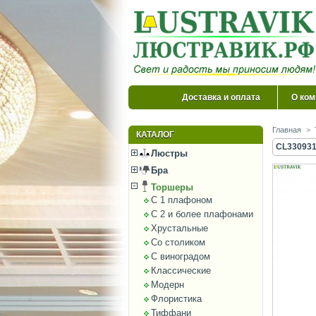
Доставка и оплата
О ком
Главная
>
КАТАЛОГ
CL330931
Люстры
Бра
Торшеры
С 1 плафоном
С 2 и более плафонами
Хрустальные
Со столиком
С виноградом
Классические
Модерн
Флористика
Тиффани