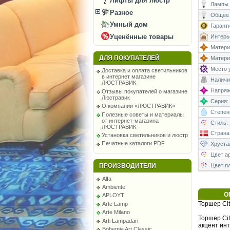
Лифты для люстр
Лампы 
Разное
Общее 
Умный дом
Гаранти
Уценённые товары
Интерь
Матери
ДЛЯ ПОКУПАТЕЛЕЙ
Матери
Место у
Доставка и оплата светильников
в интернет магазине
Наличи
ЛЮСТРАВИК
Напряже
Отзывы покупателей о магазине
Люстравик
Серия:
О компании «ЛЮСТРАВИК»
Степень
Полезные советы и материалы
от интернет-магазина
Стиль:
ЛЮСТРАВИК
Страна
Установка светильников и люстр
Печатные каталоги PDF
Хруста
Цвет а
ПРОИЗВОДИТЕЛИ
Цвет п
Alfa
Ambiente
О
APLOYT
Торшер Cit
Arte Lamp
Arte Milano
Торшер Ci
Arti Lampadari
акцент ин
Bohemia Art Classic