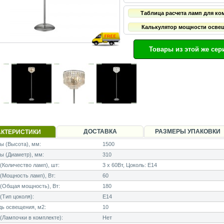
Таблица расчета ламп для ко
Калькулятор мощности осве
Товары из этой же сер
ДОСТАВКА
РАЗМЕРЫ УПАКОВКИ
АКТЕРИСТИКИ
 (Высота), мм:
1500
ы (Диаметр), мм:
310
Количество ламп), шт:
3 x 60Вт, Цоколь: E14
Мощность ламп), Вт:
60
(Общая мощность), Вт:
180
Тип цоколя):
E14
ь освещения, м2:
10
Лампочки в комплекте):
Нет