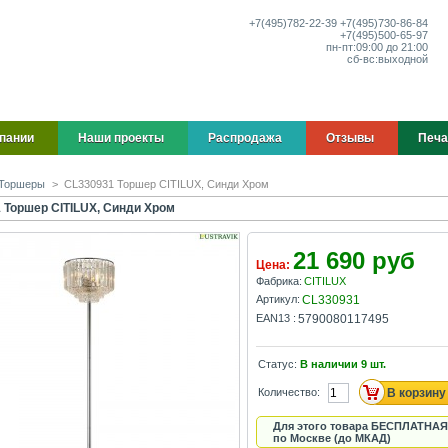
+7(495)
782-22-39
+7(495)
730-86-84
+7(495)
500-65-97
пн-пт:
09:00 до 21:00
сб-вс:
выходной
пании
Наши проекты
Распродажа
Отзывы
Печа
Торшеры
>
CL330931 Торшер CITILUX, Синди Хром
 Торшер CITILUX, Синди Хром
21 690 руб
Цена:
Фабрика:
CITILUX
Артикул:
CL330931
EAN13 :
5790080117495
Статус:
В наличии
9
шт.
Количество:
Для этого товара БЕСПЛАТНАЯ
по Москве (до МКАД)