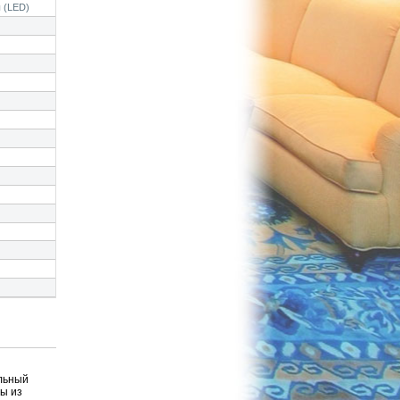
 (LED)
ильный
ы из