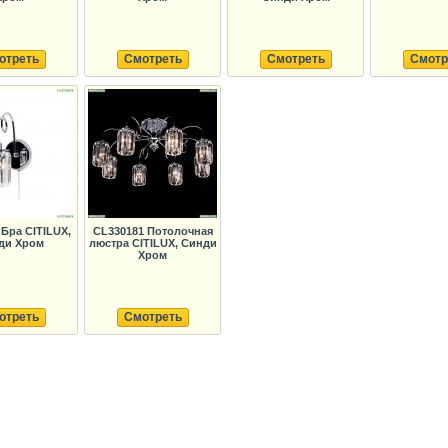
отреть
Смотреть
Смотреть
Смотр
 Бра CITILUX,
CL330181 Потолочная
ди Хром
люстра CITILUX, Синди
Хром
отреть
Смотреть