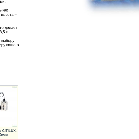
ми.
ь как
 высота –
что делает
5 кг.
у выбору
еру вашего
 CITILUX,
Хром