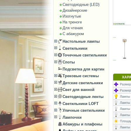
Светодиодные (LED)
Дизайнерские
Изогнутые
На треноге
Для чтения
С абажуром
Настольные лампы
Светильники
Точечные светильники
Споты
Подсветка для картин
Трековые системы
ХАР
Детские светильники
Размеры
Свет для ванной
Размер
Светодиодные ленты
Лампы (
Лампы (
Светильники LOFT
Лампы 
Уличные светильники
Лампы (
Лампочки
Площад
Абажуры и плафоны
Лампы (