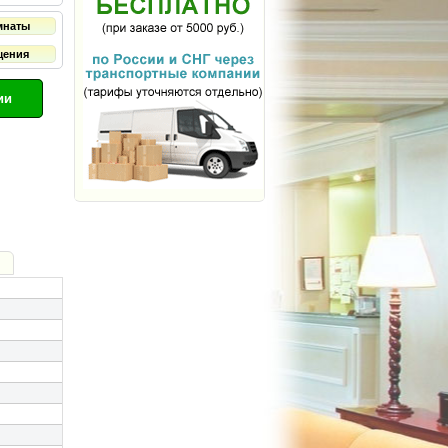
мнаты
щения
ии