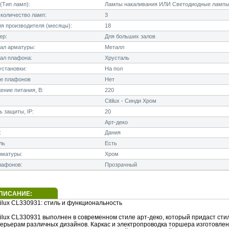
(Тип ламп):
Лампы накаливания ИЛИ Светодиодные лампы
количество ламп:
3
я производителя (месяцы):
18
ер:
Для больших залов
ал арматуры:
Металл
ал плафона:
Хрусталь
становки:
На пол
е плафонов
Нет
ние питания, В:
220
Citilux - Синди Хром
 защиты, IP:
20
Арт-деко
:
Дания
ль
Есть
рматуры:
Хром
лафонов:
Прозрачный
ПИСАНИЕ:
ilux CL330931: стиль и функциональность
tilux CL330931 выполнен в современном стиле арт-деко, который придаст ст
терьерам различных дизайнов. Каркас и электропроводка торшера изготовлен