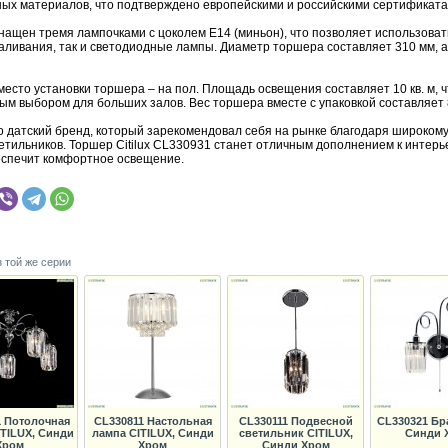
ных материалов, что подтверждено европейскими и российскими сертификата
нащен тремя лампочками с цоколем E14 (миньон), что позволяет использоват
аливания, так и светодиодные лампы. Диаметр торшера составляет 310 мм, а
есто установки торшера – на пол. Площадь освещения составляет 10 кв. м, 
ым выбором для больших залов. Вес торшера вместе с упаковкой составляет 8,
это датский бренд, который зарекомендовал себя на рынке благодаря широком
ветильников. Торшер Citilux CL330931 станет отличным дополнением к интерь
еспечит комфортное освещение.
з той же серии
1 Потолочная
CL330811 Настольная
CL330111 Подвесной
CL330321 Бра
ITILUX, Синди
лампа CITILUX, Синди
светильник CITILUX,
Синди 
Хром
Хром
Синди Хром