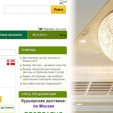
Корзина:
(пустая)
тные каталоги
Контакты
Добро пожаловать,
Вход
ПОМОЩЬ
Доставляем ли мы люстры в
Казахстан?
Выбор люстры - делимся опытом
Выбор Чешской хрустальной
люстры от Bohemia Ivele Crystal
Видео инструкция: как выбрать
светильник в интернет-магазине
Как найти люстру подешевле?
СПЕЦ. ПРЕДЛОЖЕНИЯ
 доставка