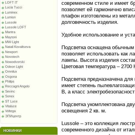
современном стиле и имеет б
LOFT IT
Lucia Tucci
позволяет ей гармонично впис
Luminex
плафон изготовлены из металл
Lumion
долговечность изделия.
Lussole
Lussole LOFT
Mantra
Удобное использование и уста
Maytoni
MW-Light
Подсветка оснащена обычным п
Natali Kovaltseva
Newport
позволяет использовать как л
Novotech
лампы. Высота изделия состав
Nowodvorski
Цветовая температура – 2700 К
Odeon Light
Omnilux
Osgona
Подсветка предназначена для 
Philips
имеет степень пылевлагозащит
Reccagni Angelo
В, а класс электробезопасности
Sevinc
Sonex
ST Luce
Подсветка укомплектована дв
Vitaluce
освещения 2 кв. м.
Voltega
ЭПИцентр
Lussole – это коллекция люстр
современного дизайна от итал
НОВИНКИ