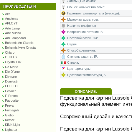
Лампы (Тип ламп):
ПРОИЗВОДИТЕЛИ
Общее количество ламп:
Гарантия производителя (месяцы):
Alfa
Ambiente
Материал арматуры:
APLOYT
Наличие плафонов
Arte Lamp
Напряжение питания, В:
Arte Milano
Arti Lampadari
Световой поток, Лм:
Bohemia Art Classic
Серия:
Bohemia Ivele Crystal
Способ крепления:
Chiaro
Степень защиты, IP:
CITILUX
Crystal Lux
Страна:
De Markt
Цвет арматуры:
Dio D`arte
Цветовая температура, K
Divinare
Domlustr
ELETTO
Evoluce
ОПИСАНИЕ:
F-Promo
Подсветка для картин Lussole
Favourite
функциональный элемент инте
Freya
Fumagalli
Globo
Современный дизайн и качест
Kemar
KINK Light
Подсветка для картин Lussole
Lightstar