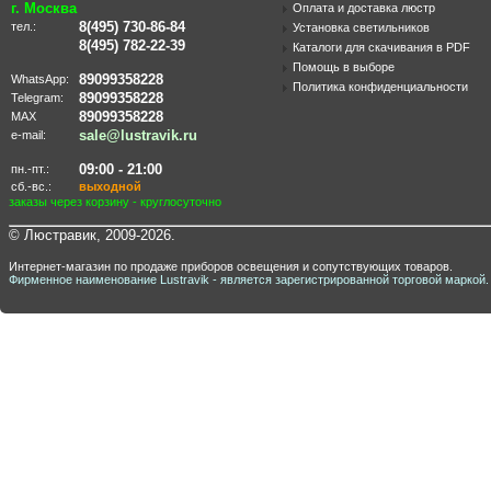
г. Москва
Оплата и доставка люстр
8(495) 730-86-84
тел.:
Установка светильников
8(495) 782-22-39
Каталоги для скачивания в PDF
Помощь в выборе
89099358228
WhatsApp:
Политика конфиденциальности
89099358228
Telegram:
89099358228
MAX
sale@lustravik.ru
e-mail:
09:00 - 21:00
пн.-пт.:
сб.-вс.:
выходной
заказы через корзину - круглосуточно
© Люстравик, 2009-2026.
Интернет-магазин по продаже приборов освещения и сопутствующих товаров.
Фирменное наименование Lustravik - является зарегистрированной торговой маркой.