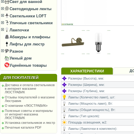
Свет для ванной
Светодиодные ленты
Светильники LOFT
Уличные светильники
Лампочки
Абажуры и плафоны
Лифты для люстр
Разное
Умный дом
Уценённые товары
Д
ХАРАКТЕРИСТИКИ
ДЛЯ ПОКУПАТЕЛЕЙ
Размеры (Высота), мм:
Размеры (Ширина), мм:
Доставка и оплата светильников
в интернет магазине
Размеры (Глубина), мм:
ЛЮСТРАВИК
Отзывы покупателей о магазине
Лампы (Количество ламп), шт:
Люстравик
Лампы (Мощность ламп), Вт:
О компании «ЛЮСТРАВИК»
Лампы (Общая мощность), Вт:
Полезные советы и материалы
от интернет-магазина
Лампы (Тип цоколя):
ЛЮСТРАВИК
Площадь освещения, м2:
Установка светильников и люстр
Печатные каталоги PDF
Лампы (Лампочки в комплекте):