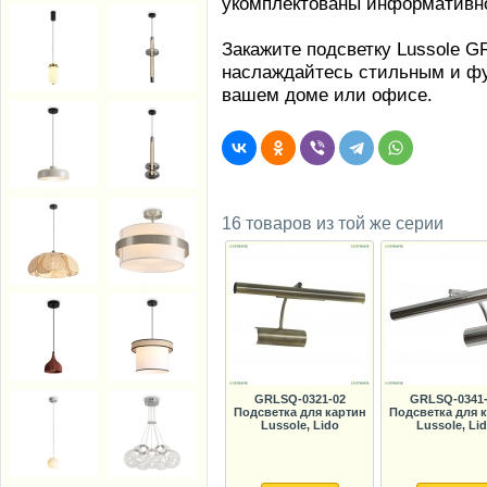
укомплектованы информативно
Закажите подсветку Lussole G
наслаждайтесь стильным и ф
вашем доме или офисе.
16 товаров из той же серии
GRLSQ-0321-02
GRLSQ-0341-
Подсветка для картин
Подсветка для 
Lussole, Lido
Lussole, Li