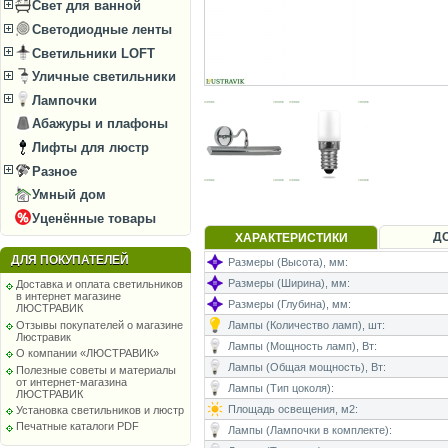
Свет для ванной
Светодиодные ленты
Светильники LOFT
Уличные светильники
Лампочки
Абажуры и плафоны
Лифты для люстр
Разное
Умный дом
Уценённые товары
Д
ХАРАКТЕРИСТИКИ
ДЛЯ ПОКУПАТЕЛЕЙ
Размеры (Высота), мм:
Размеры (Ширина), мм:
Доставка и оплата светильников
в интернет магазине
Размеры (Глубина), мм:
ЛЮСТРАВИК
Отзывы покупателей о магазине
Лампы (Количество ламп), шт:
Люстравик
Лампы (Мощность ламп), Вт:
О компании «ЛЮСТРАВИК»
Лампы (Общая мощность), Вт:
Полезные советы и материалы
от интернет-магазина
Лампы (Тип цоколя):
ЛЮСТРАВИК
Площадь освещения, м2:
Установка светильников и люстр
Печатные каталоги PDF
Лампы (Лампочки в комплекте):