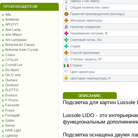
Лампы (Тип ламп):
ПРОИЗВОДИТЕЛИ
Общее количество ламп:
Гарантия производителя (месяцы):
Alfa
Ambiente
Материал арматуры:
APLOYT
Наличие плафонов
Arte Lamp
Напряжение питания, В:
Arte Milano
Arti Lampadari
Световой поток, Лм:
Bohemia Art Classic
Серия:
Bohemia Ivele Crystal
Способ крепления:
Chiaro
Степень защиты, IP:
CITILUX
Crystal Lux
Страна:
De Markt
Цвет арматуры:
Dio D`arte
Цветовая температура, K
Divinare
Domlustr
ELETTO
Evoluce
ОПИСАНИЕ:
F-Promo
Подсветка для картин Lussole
Favourite
Freya
Lussole LIDO - это интерьерна
Fumagalli
Globo
функциональным дополнением
Kemar
KINK Light
Подсветка оснащена двумя ла
Lightstar