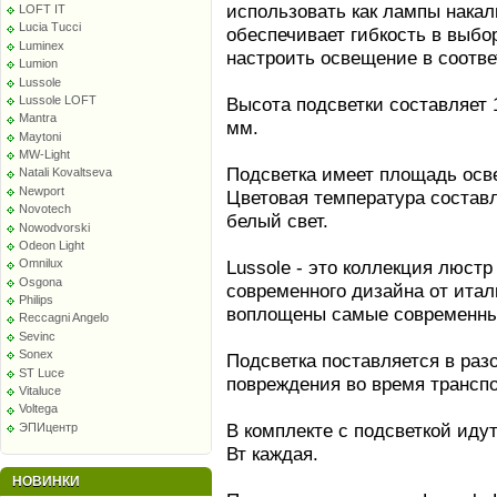
использовать как лампы накал
LOFT IT
Lucia Tucci
обеспечивает гибкость в выбо
Luminex
настроить освещение в соотв
Lumion
Lussole
Lussole LOFT
Высота подсветки составляет 1
Mantra
мм.
Maytoni
MW-Light
Подсветка имеет площадь осве
Natali Kovaltseva
Newport
Цветовая температура составл
Novotech
белый свет.
Nowodvorski
Odeon Light
Lussole - это коллекция люстр
Omnilux
Osgona
современного дизайна от итал
Philips
воплощены самые современные
Reccagni Angelo
Sevinc
Sonex
Подсветка поставляется в раз
ST Luce
повреждения во время транспо
Vitaluce
Voltega
В комплекте с подсветкой ид
ЭПИцентр
Вт каждая.
НОВИНКИ